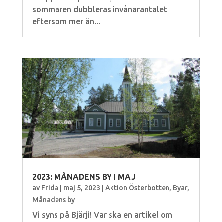
sommaren dubbleras invånarantalet
eftersom mer än...
2023: MÅNADENS BY I MAJ
av
Frida
|
maj 5, 2023
|
Aktion Österbotten
,
Byar
,
Månadens by
Vi syns på Bjärji! Var ska en artikel om