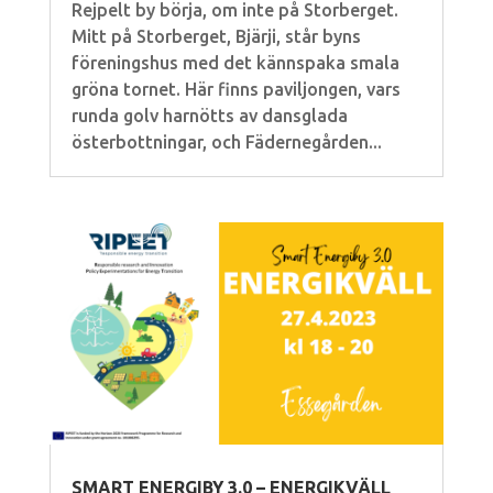
Rejpelt by börja, om inte på Storberget.
Mitt på Storberget, Bjärji, står byns
föreningshus med det kännspaka smala
gröna tornet. Här finns paviljongen, vars
runda golv harnötts av dansglada
österbottningar, och Fädernegården...
SMART ENERGIBY 3.0 – ENERGIKVÄLL