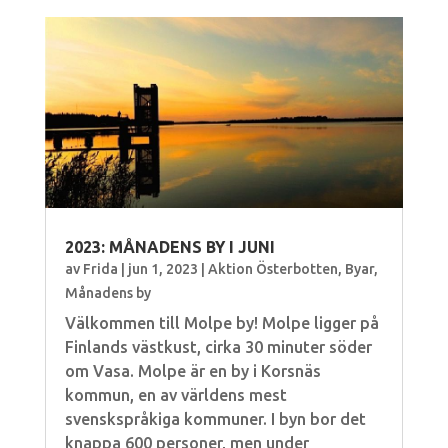
2023: MÅNADENS BY I JUNI
av
Frida
|
jun 1, 2023
|
Aktion Österbotten
,
Byar
,
Månadens by
Välkommen till Molpe by! Molpe ligger på
Finlands västkust, cirka 30 minuter söder
om Vasa. Molpe är en by i Korsnäs
kommun, en av världens mest
svenskspråkiga kommuner. I byn bor det
knappa 600 personer, men under