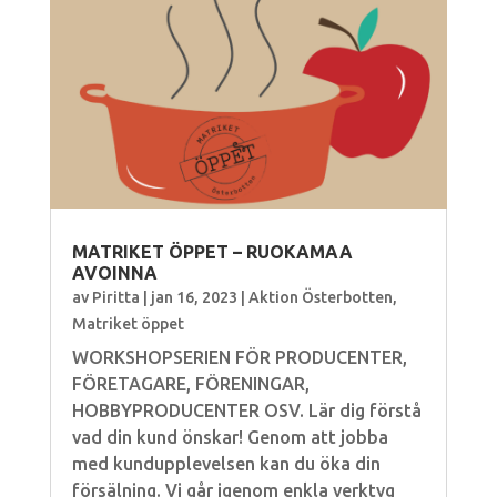
MATRIKET ÖPPET – RUOKAMAA
AVOINNA
av
Piritta
|
jan 16, 2023
|
Aktion Österbotten
,
Matriket öppet
WORKSHOPSERIEN FÖR PRODUCENTER,
FÖRETAGARE, FÖRENINGAR,
HOBBYPRODUCENTER OSV. Lär dig förstå
vad din kund önskar! Genom att jobba
med kundupplevelsen kan du öka din
försälning. Vi går igenom enkla verktyg