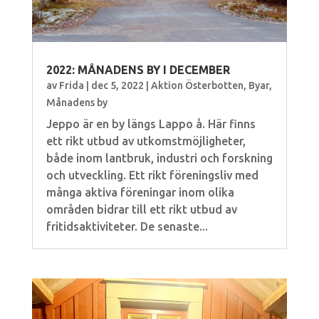
2022: MÅNADENS BY I DECEMBER
av
Frida
|
dec 5, 2022
|
Aktion Österbotten
,
Byar
,
Månadens by
Jeppo är en by längs Lappo å. Här finns
ett rikt utbud av utkomstmöjligheter,
både inom lantbruk, industri och forskning
och utveckling. Ett rikt föreningsliv med
många aktiva föreningar inom olika
områden bidrar till ett rikt utbud av
fritidsaktiviteter. De senaste...