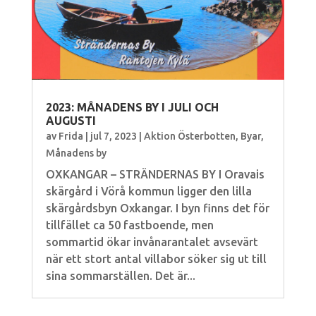
2023: MÅNADENS BY I JULI OCH
AUGUSTI
av
Frida
|
jul 7, 2023
|
Aktion Österbotten
,
Byar
,
Månadens by
OXKANGAR – STRÄNDERNAS BY I Oravais
skärgård i Vörå kommun ligger den lilla
skärgårdsbyn Oxkangar. I byn finns det för
tillfället ca 50 fastboende, men
sommartid ökar invånarantalet avsevärt
när ett stort antal villabor söker sig ut till
sina sommarställen. Det är...