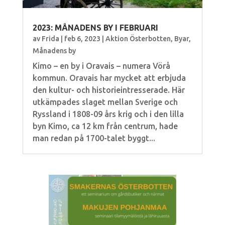
2023: MÅNADENS BY I FEBRUARI
av
Frida
|
feb 6, 2023
|
Aktion Österbotten
,
Byar
,
Månadens by
Kimo – en by i Oravais – numera Vörå
kommun. Oravais har mycket att erbjuda
den kultur- och historieintresserade. Här
utkämpades slaget mellan Sverige och
Ryssland i 1808-09 års krig och i den lilla
byn Kimo, ca 12 km från centrum, hade
man redan på 1700-talet byggt...