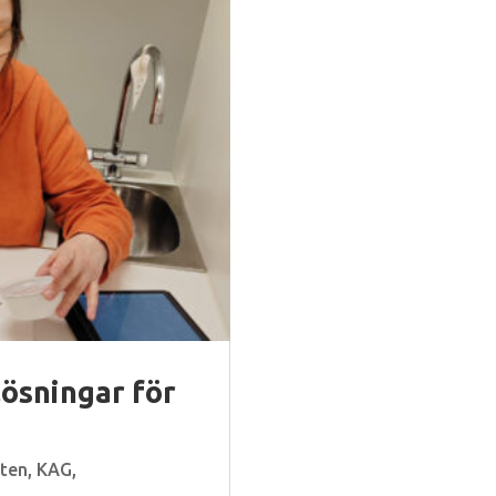
ösningar för
tten
,
KAG
,