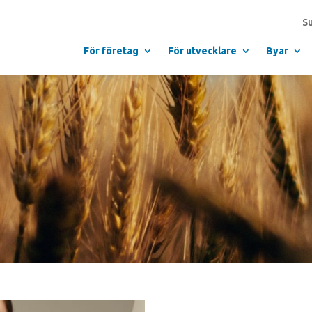
S
För företag
För utvecklare
Byar