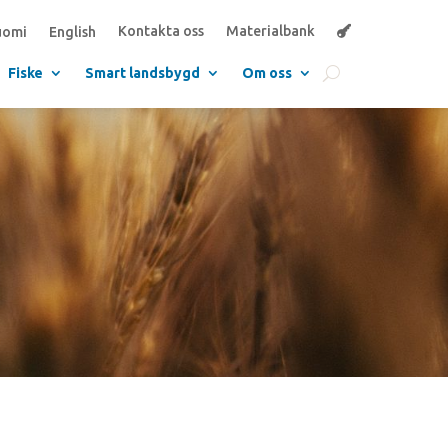
Kontakta oss
Materialbank
uomi
English
Fiske
Smart landsbygd
Om oss