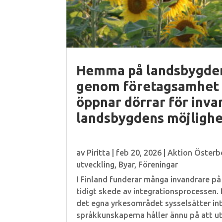
Hemma på landsbygden 
genom företagsamhet 
öppnar dörrar för invan
landsbygdens möjlighe
av
Piritta
|
feb 20, 2026
|
Aktion Österb
utveckling
,
Byar
,
Föreningar
I Finland funderar många invandrare på
tidigt skede av integrationsprocessen. 
det egna yrkesområdet sysselsätter inte
språkkunskaperna håller ännu på att ut