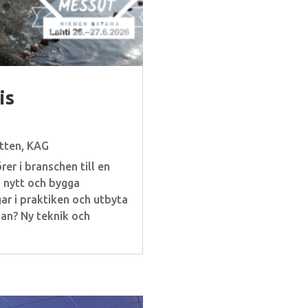
is
tten
,
KAG
rer i branschen till en
a nytt och bygga
ar i praktiken och utbyta
san? Ny teknik och