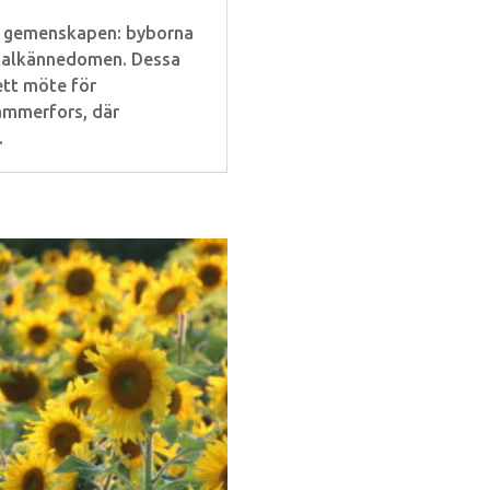
ka gemenskapen: byborna
lokalkännedomen. Dessa
ett möte för
ammerfors, där
.