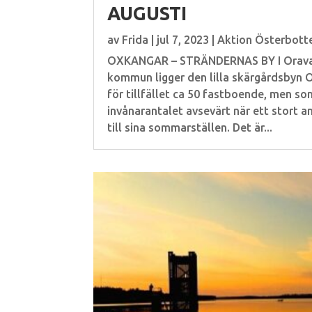
AUGUSTI
av
Frida
|
jul 7, 2023
|
Aktion Österbott
OXKANGAR – STRÄNDERNAS BY I Oravais
kommun ligger den lilla skärgårdsbyn O
för tillfället ca 50 fastboende, men s
invånarantalet avsevärt när ett stort an
till sina sommarställen. Det är...