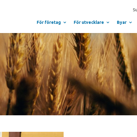
S
För företag
För utvecklare
Byar