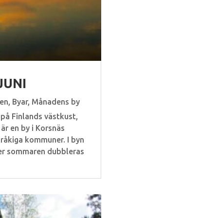
JUNI
ten
,
Byar
,
Månadens by
på Finlands västkust,
är en by i Korsnäs
råkiga kommuner. I byn
der sommaren dubbleras