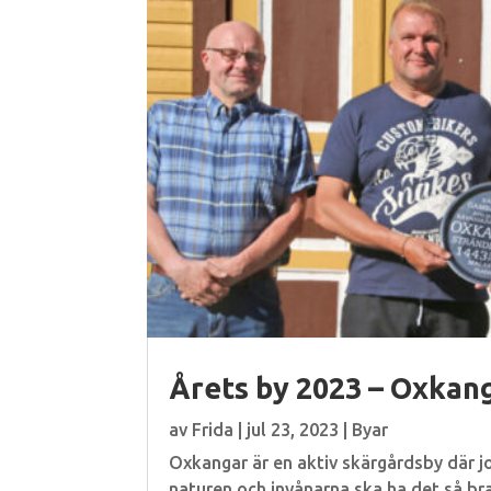
Årets by 2023 – Oxkan
av
Frida
|
jul 23, 2023
|
Byar
Oxkangar är en aktiv skärgårdsby där j
naturen och invånarna ska ha det så br