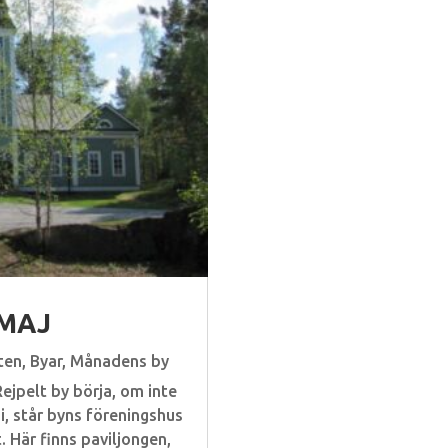
 MAJ
ten
,
Byar
,
Månadens by
Rejpelt by börja, om inte
i, står byns föreningshus
 Här finns paviljongen,