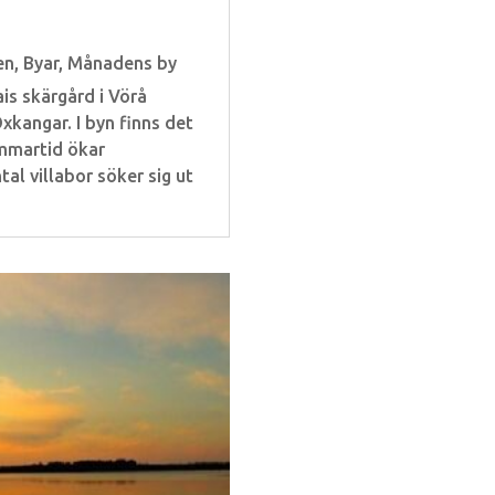
en
,
Byar
,
Månadens by
 skärgård i Vörå
xkangar. I byn finns det
ommartid ökar
tal villabor söker sig ut