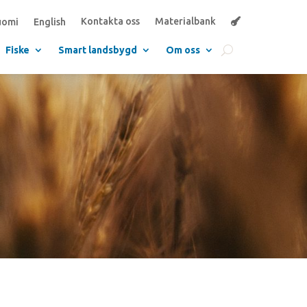
Kontakta oss
Materialbank
uomi
English
Fiske
Smart landsbygd
Om oss