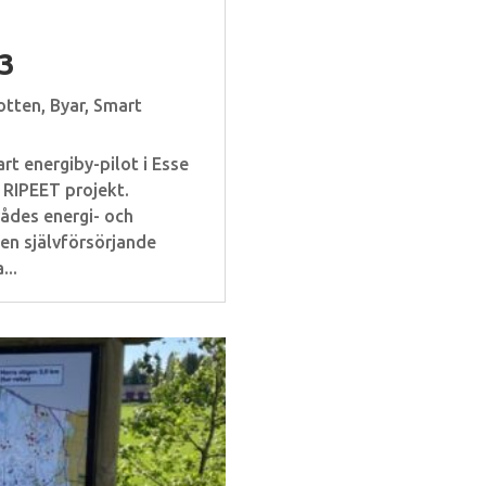
–
3
otten
,
Byar
,
Smart
rt energiby-pilot i Esse
 RIPEET projekt.
ådes energi- och
en självförsörjande
...