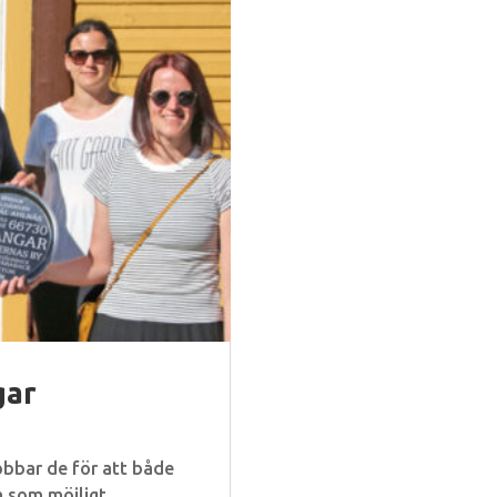
gar
obbar de för att både
a som möjligt.