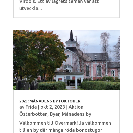
Virdois. Ett av lägrets teman var att
utveckla...
2023: MÅNADENS BY I OKTOBER
av
Frida
|
okt 2, 2023
|
Aktion
Österbotten
,
Byar
,
Månadens by
Välkommen till Övermark! Ja välkommen
till en by där många röda bondstugor