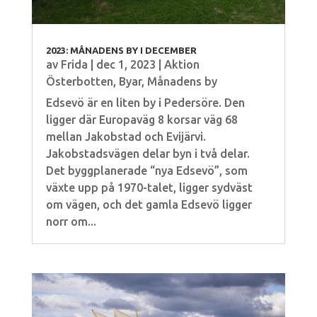
2023: MÅNADENS BY I DECEMBER
av
Frida
|
dec 1, 2023
|
Aktion
Österbotten
,
Byar
,
Månadens by
Edsevö är en liten by i Pedersöre. Den
ligger där Europaväg 8 korsar väg 68
mellan Jakobstad och Evijärvi.
Jakobstadsvägen delar byn i två delar.
Det byggplanerade “nya Edsevö”, som
växte upp på 1970-talet, ligger sydväst
om vägen, och det gamla Edsevö ligger
norr om...