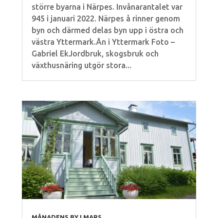
större byarna i Närpes. Invånarantalet var
945 i januari 2022. Närpes å rinner genom
byn och därmed delas byn upp i östra och
västra Yttermark.Ån i Yttermark Foto –
Gabriel EkJordbruk, skogsbruk och
växthusnäring utgör stora...
MÅNADENS BY I MARS