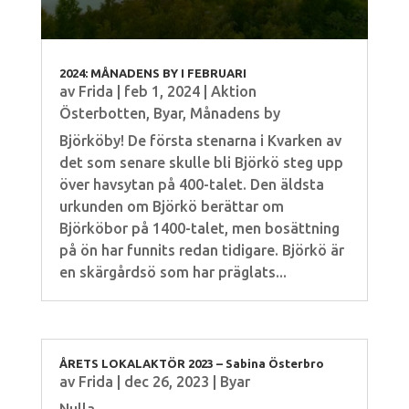
2024: MÅNADENS BY I FEBRUARI
av
Frida
|
feb 1, 2024
|
Aktion
Österbotten
,
Byar
,
Månadens by
Björköby! De första stenarna i Kvarken av
det som senare skulle bli Björkö steg upp
över havsytan på 400-talet. Den äldsta
urkunden om Björkö berättar om
Björköbor på 1400-talet, men bosättning
på ön har funnits redan tidigare. Björkö är
en skärgårdsö som har präglats...
ÅRETS LOKALAKTÖR 2023 – Sabina Österbro
av
Frida
|
dec 26, 2023
|
Byar
Nulla.