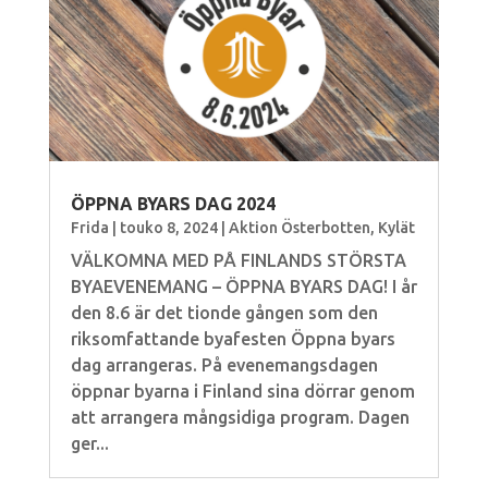
ÖPPNA BYARS DAG 2024
Frida
|
touko 8, 2024
|
Aktion Österbotten
,
Kylät
VÄLKOMNA MED PÅ FINLANDS STÖRSTA
BYAEVENEMANG – ÖPPNA BYARS DAG! I år
den 8.6 är det tionde gången som den
riksomfattande byafesten Öppna byars
dag arrangeras. På evenemangsdagen
öppnar byarna i Finland sina dörrar genom
att arrangera mångsidiga program. Dagen
ger...