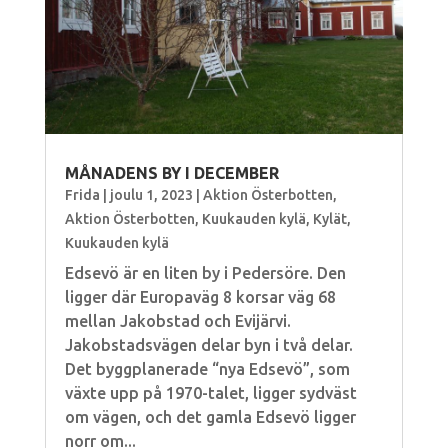
MÅNADENS BY I DECEMBER
Frida
|
joulu 1, 2023
|
Aktion Österbotten
,
Aktion Österbotten
,
Kuukauden kylä
,
Kylät
,
Kuukauden kylä
Edsevö är en liten by i Pedersöre. Den
ligger där Europaväg 8 korsar väg 68
mellan Jakobstad och Evijärvi.
Jakobstadsvägen delar byn i två delar.
Det byggplanerade “nya Edsevö”, som
växte upp på 1970-talet, ligger sydväst
om vägen, och det gamla Edsevö ligger
norr om...