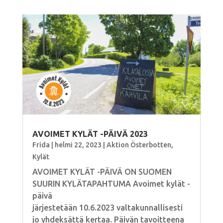
AVOIMET KYLÄT -PÄIVÄ 2023
Frida
|
helmi 22, 2023
|
Aktion Österbotten
,
Kylät
AVOIMET KYLÄT -PÄIVÄ ON SUOMEN
SUURIN KYLÄTAPAHTUMA Avoimet kylät -
päivä
järjestetään 10.6.2023 valtakunnallisesti
jo yhdeksättä kertaa. Päivän tavoitteena