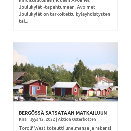
Ilmoittautukaa mukaan Avoimet
Joulukylät -tapahtumaan. Avoimet
Joulukylät on tarkoitettu kyläyhdistysten
tai...
BERGÖSSÄ SATSATAAN MATKAILUUN
Kirsi
|
syys 12, 2022
|
Aktion Österbotten
Torolf West toteutti unelmansa ja rakensi