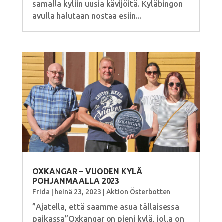
samalla kyliin uusia kävijöitä. Kyläbingon
avulla halutaan nostaa esiin...
OXKANGAR – VUODEN KYLÄ
POHJANMAALLA 2023
Frida
|
heinä 23, 2023
|
Aktion Österbotten
”Ajatella, että saamme asua tällaisessa
paikassa”Oxkangar on pieni kylä, jolla on