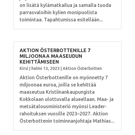
on lisätä kylämatkailua ja samalla tuoda
parrasvaloihin kylien monipuolista
toimintaa. Tapahtumissa esitellään...
AKTION ÖSTERBOTTENILLE 7
MILJOONAA MAASEUDUN
KEHITTÄMISEEN
Kirsi
|
helmi 13, 2023
|
Aktion Österbotten
Aktion Österbottenille on myönnetty 7
miljoonaa euroa, joilla se kehittää
maaseutua Kristiinankaupungista
Kokkolaan ulottuvalla alueellaan. Maa- ja
metsätalousministeriö myönsi Leader-
rahoituksen vuosille 2023–2027. Aktion
Österbottenin toiminnanjohtaja Mathias...