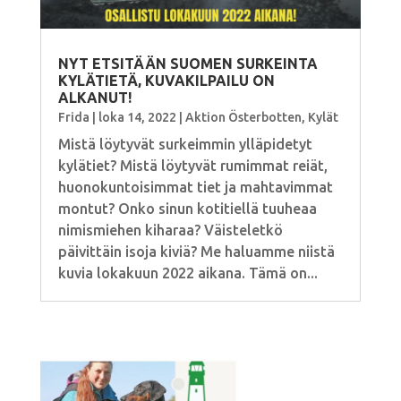
NYT ETSITÄÄN SUOMEN SURKEINTA
KYLÄTIETÄ, KUVAKILPAILU ON
ALKANUT!
Frida
|
loka 14, 2022
|
Aktion Österbotten
,
Kylät
Mistä löytyvät surkeimmin ylläpidetyt
kylätiet? Mistä löytyvät rumimmat reiät,
huonokuntoisimmat tiet ja mahtavimmat
montut? Onko sinun kotitiellä tuuheaa
nimismiehen kiharaa? Väisteletkö
päivittäin isoja kiviä? Me haluamme niistä
kuvia lokakuun 2022 aikana. Tämä on...