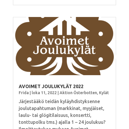
AVOIMET JOULUKYLÄT 2022
Frida
|
loka 11, 2022
|
Aktion Österbotten
,
Kylät
Järjestääkö teidän kyläyhdistyksenne
joulutapahtuman (markkinat, myyjäiset,
laulu- tai glögitilaisuus, konsertti,
tonttupolku tms.) ajalla 1 – 24 joulukuu?