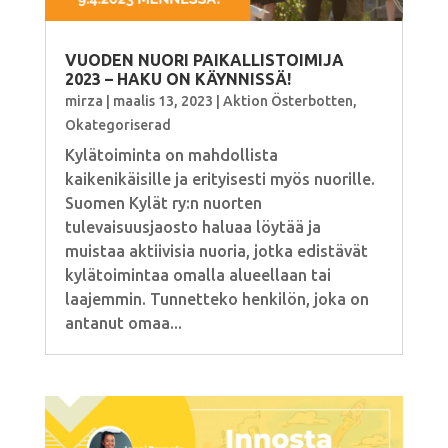
VUODEN NUORI PAIKALLISTOIMIJA
2023 – HAKU ON KÄYNNISSÄ!
mirza
|
maalis 13, 2023
|
Aktion Österbotten
,
Okategoriserad
Kylätoiminta on mahdollista
kaikenikäisille ja erityisesti myös nuorille.
Suomen Kylät ry:n nuorten
tulevaisuusjaosto haluaa löytää ja
muistaa aktiivisia nuoria, jotka edistävät
kylätoimintaa omalla alueellaan tai
laajemmin. Tunnetteko henkilön, joka on
antanut omaa...