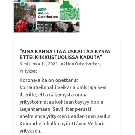
”AINA KANNATTAA USKALTAA KYSYÄ
ETTEI KIIKKUSTUOLISSA KADUTA”
Kirsi
|
loka 11, 2022
|
Aktion Österbotten
,
Yritykset
Korona-aika on opettanut
koiraurheiluhalli Veikarin omistaja Sevil
Ilterille, että näkemystä omaa
yritystoimintaa kohtaan täytyy oppia
laajentamaan. Sevil Ilter perusti
unelmiensa yrityksen Leader-tuen avulla
Koiraurheiluhallia pyörittävän Veikari-
yrityksen...