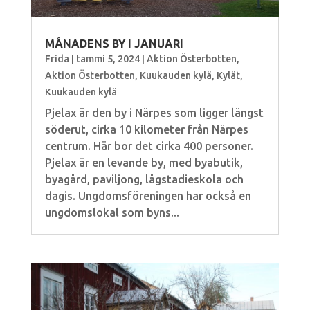
MÅNADENS BY I JANUARI
Frida
|
tammi 5, 2024
|
Aktion Österbotten
,
Aktion Österbotten
,
Kuukauden kylä
,
Kylät
,
Kuukauden kylä
Pjelax är den by i Närpes som ligger längst
söderut, cirka 10 kilometer från Närpes
centrum. Här bor det cirka 400 personer.
Pjelax är en levande by, med byabutik,
byagård, paviljong, lågstadieskola och
dagis. Ungdomsföreningen har också en
ungdomslokal som byns...