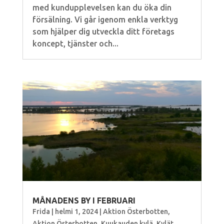
med kundupplevelsen kan du öka din
försälning. Vi går igenom enkla verktyg
som hjälper dig utveckla ditt företags
koncept, tjänster och...
MÅNADENS BY I FEBRUARI
Frida
|
helmi 1, 2024
|
Aktion Österbotten
,
Aktion Österbotten
,
Kuukauden kylä
,
Kylät
,