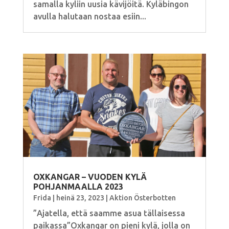
samalla kyliin uusia kävijöitä. Kyläbingon
avulla halutaan nostaa esiin...
OXKANGAR – VUODEN KYLÄ
POHJANMAALLA 2023
Frida
|
heinä 23, 2023
|
Aktion Österbotten
”Ajatella, että saamme asua tällaisessa
paikassa”Oxkangar on pieni kylä, jolla on