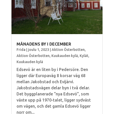
MÅNADENS BY I DECEMBER
Frida
|
joulu 1, 2023
|
Aktion Österbotten
,
Aktion Österbotten
,
Kuukauden kylä
,
Kylät
,
Kuukauden kylä
Edsevö är en liten by i Pedersöre. Den
ligger där Europaväg 8 korsar väg 68
mellan Jakobstad och Evijärvi.
Jakobstadsvägen delar byn i två delar.
Det byggplanerade “nya Edsevö”, som
växte upp på 1970-talet, ligger sydväst
om vägen, och det gamla Edsevö ligger
norr om...