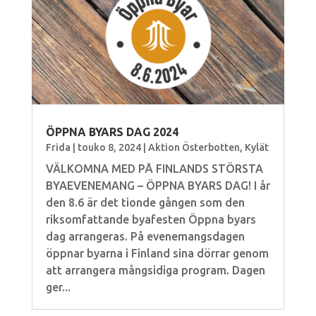
ÖPPNA BYARS DAG 2024
Frida
|
touko 8, 2024
|
Aktion Österbotten
,
Kylät
VÄLKOMNA MED PÅ FINLANDS STÖRSTA
BYAEVENEMANG – ÖPPNA BYARS DAG! I år
den 8.6 är det tionde gången som den
riksomfattande byafesten Öppna byars
dag arrangeras. På evenemangsdagen
öppnar byarna i Finland sina dörrar genom
att arrangera mångsidiga program. Dagen
ger...