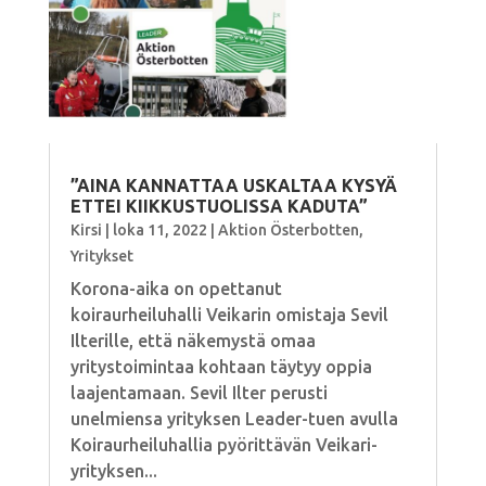
”AINA KANNATTAA USKALTAA KYSYÄ
ETTEI KIIKKUSTUOLISSA KADUTA”
Kirsi
|
loka 11, 2022
|
Aktion Österbotten
,
Yritykset
Korona-aika on opettanut
koiraurheiluhalli Veikarin omistaja Sevil
Ilterille, että näkemystä omaa
yritystoimintaa kohtaan täytyy oppia
laajentamaan. Sevil Ilter perusti
unelmiensa yrityksen Leader-tuen avulla
Koiraurheiluhallia pyörittävän Veikari-
yrityksen...