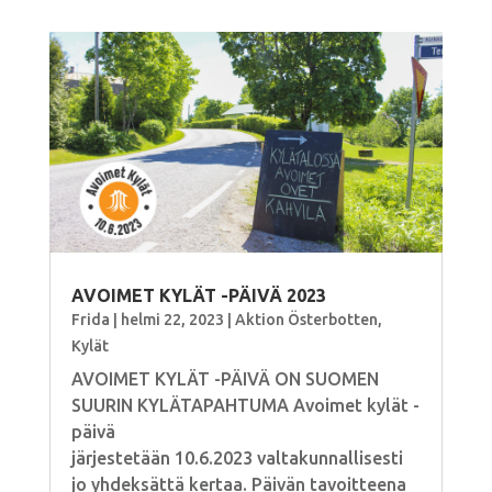
AVOIMET KYLÄT -PÄIVÄ 2023
Frida
|
helmi 22, 2023
|
Aktion Österbotten
,
Kylät
AVOIMET KYLÄT -PÄIVÄ ON SUOMEN
SUURIN KYLÄTAPAHTUMA Avoimet kylät -
päivä
järjestetään 10.6.2023 valtakunnallisesti
jo yhdeksättä kertaa. Päivän tavoitteena