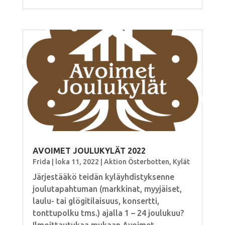
AVOIMET JOULUKYLÄT 2022
Frida
|
loka 11, 2022
|
Aktion Österbotten
,
Kylät
Järjestääkö teidän kyläyhdistyksenne
joulutapahtuman (markkinat, myyjäiset,
laulu- tai glögitilaisuus, konsertti,
tonttupolku tms.) ajalla 1 – 24 joulukuu?