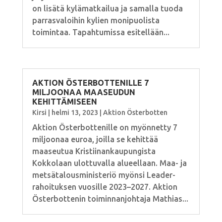
on lisätä kylämatkailua ja samalla tuoda
parrasvaloihin kylien monipuolista
toimintaa. Tapahtumissa esitellään...
AKTION ÖSTERBOTTENILLE 7
MILJOONAA MAASEUDUN
KEHITTÄMISEEN
Kirsi
|
helmi 13, 2023
|
Aktion Österbotten
Aktion Österbottenille on myönnetty 7
miljoonaa euroa, joilla se kehittää
maaseutua Kristiinankaupungista
Kokkolaan ulottuvalla alueellaan. Maa- ja
metsätalousministeriö myönsi Leader-
rahoituksen vuosille 2023–2027. Aktion
Österbottenin toiminnanjohtaja Mathias...