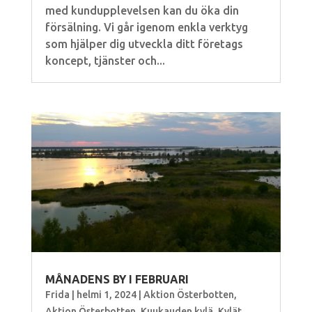
med kundupplevelsen kan du öka din
försälning. Vi går igenom enkla verktyg
som hjälper dig utveckla ditt företags
koncept, tjänster och...
MÅNADENS BY I FEBRUARI
Frida
|
helmi 1, 2024
|
Aktion Österbotten
,
Aktion Österbotten
,
Kuukauden kylä
,
Kylät
,