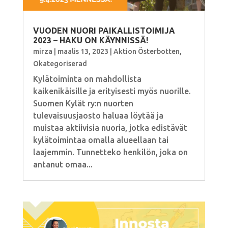
VUODEN NUORI PAIKALLISTOIMIJA
2023 – HAKU ON KÄYNNISSÄ!
mirza
|
maalis 13, 2023
|
Aktion Österbotten
,
Okategoriserad
Kylätoiminta on mahdollista
kaikenikäisille ja erityisesti myös nuorille.
Suomen Kylät ry:n nuorten
tulevaisuusjaosto haluaa löytää ja
muistaa aktiivisia nuoria, jotka edistävät
kylätoimintaa omalla alueellaan tai
laajemmin. Tunnetteko henkilön, joka on
antanut omaa...