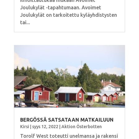
Ilmoittautukaa mukaan Avoimet
Joulukylät -tapahtumaan. Avoimet
Joulukylät on tarkoitettu kyläyhdistysten
tai...
BERGÖSSÄ SATSATAAN MATKAILUUN
Kirsi
|
syys 12, 2022
|
Aktion Österbotten
Torolf West toteutti unelmansa ja rakensi