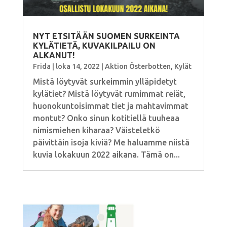
NYT ETSITÄÄN SUOMEN SURKEINTA
KYLÄTIETÄ, KUVAKILPAILU ON
ALKANUT!
Frida
|
loka 14, 2022
|
Aktion Österbotten
,
Kylät
Mistä löytyvät surkeimmin ylläpidetyt
kylätiet? Mistä löytyvät rumimmat reiät,
huonokuntoisimmat tiet ja mahtavimmat
montut? Onko sinun kotitiellä tuuheaa
nimismiehen kiharaa? Väisteletkö
päivittäin isoja kiviä? Me haluamme niistä
kuvia lokakuun 2022 aikana. Tämä on...