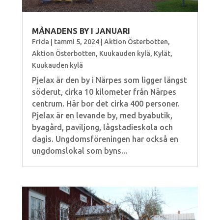
MÅNADENS BY I JANUARI
Frida
|
tammi 5, 2024
|
Aktion Österbotten
,
Aktion Österbotten
,
Kuukauden kylä
,
Kylät
,
Kuukauden kylä
Pjelax är den by i Närpes som ligger längst
söderut, cirka 10 kilometer från Närpes
centrum. Här bor det cirka 400 personer.
Pjelax är en levande by, med byabutik,
byagård, paviljong, lågstadieskola och
dagis. Ungdomsföreningen har också en
ungdomslokal som byns...