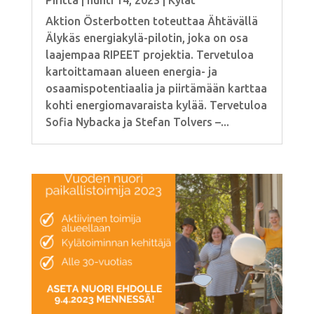
Piritta
|
huhti 14, 2023
|
Kylät
Aktion Österbotten toteuttaa Ähtävällä
Älykäs energiakylä-pilotin, joka on osa
laajempaa RIPEET projektia. Tervetuloa
kartoittamaan alueen energia- ja
osaamispotentiaalia ja piirtämään karttaa
kohti energiomavaraista kylää. Tervetuloa
Sofia Nybacka ja Stefan Tolvers –...