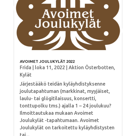
AVOIMET JOULUKYLÄT 2022
Frida
|
loka 11, 2022
|
Aktion Österbotten
,
Kylät
Järjestääkö teidän kyläyhdistyksenne
joulutapahtuman (markkinat, myyjäiset,
laulu- tai glögitilaisuus, konsertti,
tonttupolku tms.) ajalla 1 – 24 joulukuu?
Ilmoittautukaa mukaan Avoimet
Joulukylät -tapahtumaan. Avoimet
Joulukylät on tarkoitettu kyläyhdistysten
tai...