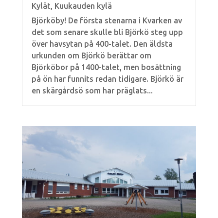
Kylät
,
Kuukauden kylä
Björköby! De första stenarna i Kvarken av
det som senare skulle bli Björkö steg upp
över havsytan på 400-talet. Den äldsta
urkunden om Björkö berättar om
Björköbor på 1400-talet, men bosättning
på ön har funnits redan tidigare. Björkö är
en skärgårdsö som har präglats...