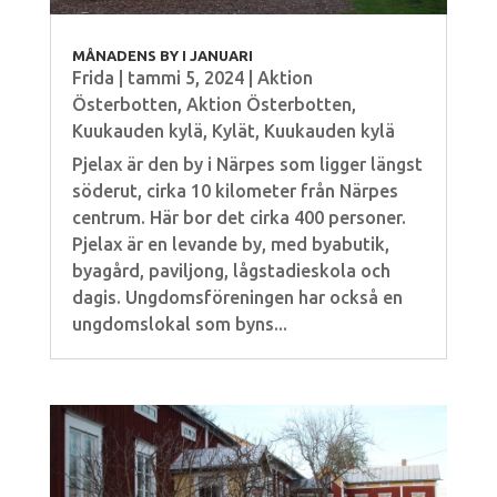
MÅNADENS BY I JANUARI
Frida
|
tammi 5, 2024
|
Aktion
Österbotten
,
Aktion Österbotten
,
Kuukauden kylä
,
Kylät
,
Kuukauden kylä
Pjelax är den by i Närpes som ligger längst
söderut, cirka 10 kilometer från Närpes
centrum. Här bor det cirka 400 personer.
Pjelax är en levande by, med byabutik,
byagård, paviljong, lågstadieskola och
dagis. Ungdomsföreningen har också en
ungdomslokal som byns...