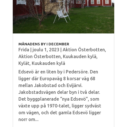
MÅNADENS BY I DECEMBER
Frida
|
joulu 1, 2023
|
Aktion Österbotten
,
Aktion Österbotten
,
Kuukauden kylä
,
Kylät
,
Kuukauden kylä
Edsevö är en liten by i Pedersöre. Den
ligger där Europaväg 8 korsar väg 68
mellan Jakobstad och Evijärvi.
Jakobstadsvägen delar byn i två delar.
Det byggplanerade “nya Edsevö”, som
växte upp på 1970-talet, ligger sydväst
om vägen, och det gamla Edsevö ligger
norr om...