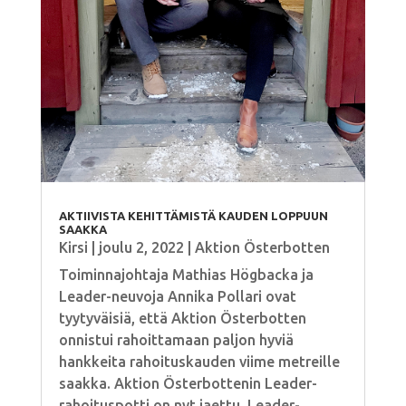
AKTIIVISTA KEHITTÄMISTÄ KAUDEN LOPPUUN
SAAKKA
Kirsi
|
joulu 2, 2022
|
Aktion Österbotten
Toiminnajohtaja Mathias Högbacka ja
Leader-neuvoja Annika Pollari ovat
tyytyväisiä, että Aktion Österbotten
onnistui rahoittamaan paljon hyviä
hankkeita rahoituskauden viime metreille
saakka. Aktion Österbottenin Leader-
rahoituspotti on nyt jaettu. Leader-