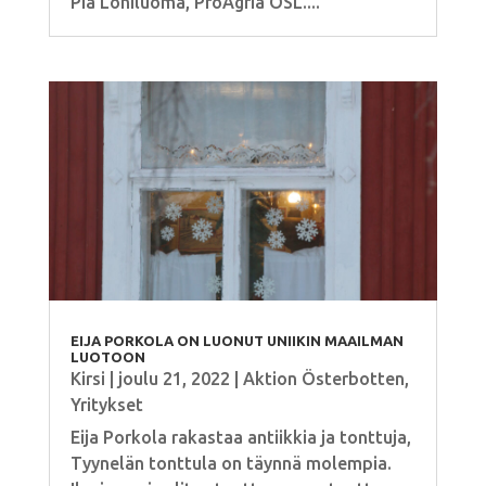
Pia Lohiluoma, ProAgria ÖSL....
EIJA PORKOLA ON LUONUT UNIIKIN MAAILMAN
LUOTOON
Kirsi
|
joulu 21, 2022
|
Aktion Österbotten
,
Yritykset
Eija Porkola rakastaa antiikkia ja tonttuja,
Tyynelän tonttula on täynnä molempia.