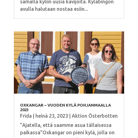
samalla kyliin uusia kävijöitä. Kyläbingon
avulla halutaan nostaa esiin...
OXKANGAR – VUODEN KYLÄ POHJANMAALLA
2023
Frida
|
heinä 23, 2023
|
Aktion Österbotten
”Ajatella, että saamme asua tällaisessa
paikassa”Oxkangar on pieni kylä, jolla on