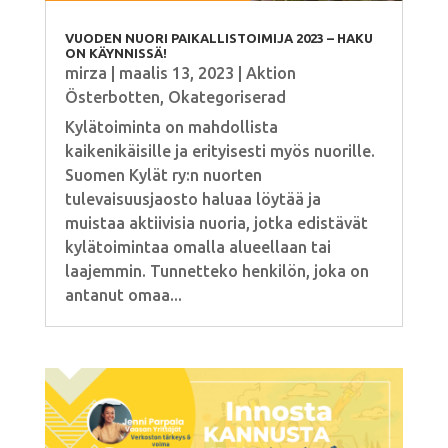
VUODEN NUORI PAIKALLISTOIMIJA 2023 – HAKU
ON KÄYNNISSÄ!
mirza
|
maalis 13, 2023
|
Aktion
Österbotten
,
Okategoriserad
Kylätoiminta on mahdollista
kaikenikäisille ja erityisesti myös nuorille.
Suomen Kylät ry:n nuorten
tulevaisuusjaosto haluaa löytää ja
muistaa aktiivisia nuoria, jotka edistävät
kylätoimintaa omalla alueellaan tai
laajemmin. Tunnetteko henkilön, joka on
antanut omaa...