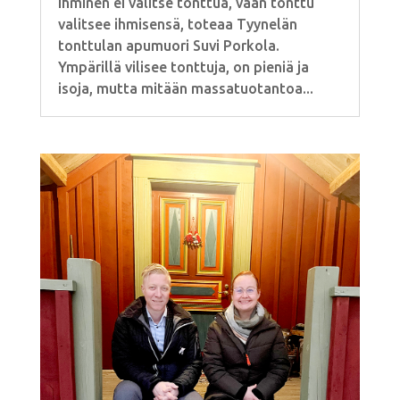
Ihminen ei valitse tonttua, vaan tonttu
valitsee ihmisensä, toteaa Tyynelän
tonttulan apumuori Suvi Porkola.
Ympärillä vilisee tonttuja, on pieniä ja
isoja, mutta mitään massatuotantoa...