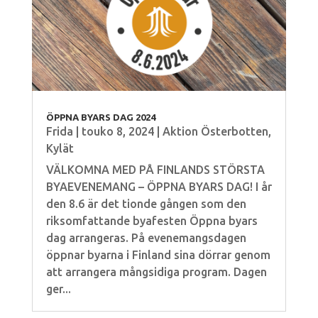
ÖPPNA BYARS DAG 2024
Frida
|
touko 8, 2024
|
Aktion Österbotten
,
Kylät
VÄLKOMNA MED PÅ FINLANDS STÖRSTA
BYAEVENEMANG – ÖPPNA BYARS DAG! I år
den 8.6 är det tionde gången som den
riksomfattande byafesten Öppna byars
dag arrangeras. På evenemangsdagen
öppnar byarna i Finland sina dörrar genom
att arrangera mångsidiga program. Dagen
ger...