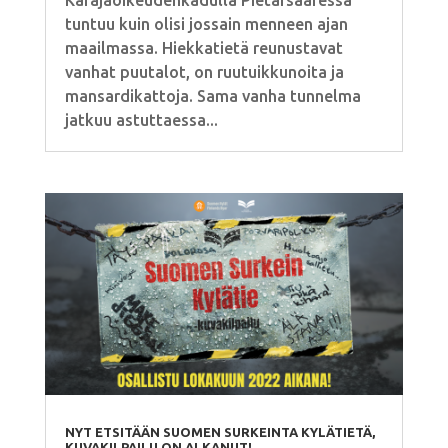
Käräjäoikeudenkadulla Pietarsaaressa
tuntuu kuin olisi jossain menneen ajan
maailmassa. Hiekkatietä reunustavat
vanhat puutalot, on ruutuikkunoita ja
mansardikattoja. Sama vanha tunnelma
jatkuu astuttaessa...
NYT ETSITÄÄN SUOMEN SURKEINTA KYLÄTIETÄ,
KUVAKILPAILU ON ALKANUT!