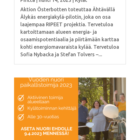
Piritta
|
huhti 14, 2023
|
Kylät
Aktion Österbotten toteuttaa Ähtävällä
Älykäs energiakylä-pilotin, joka on osa
laajempaa RIPEET projektia. Tervetuloa
kartoittamaan alueen energia- ja
osaamispotentiaalia ja piirtämään karttaa
kohti energiomavaraista kylää. Tervetuloa
Sofia Nybacka ja Stefan Tolvers –...