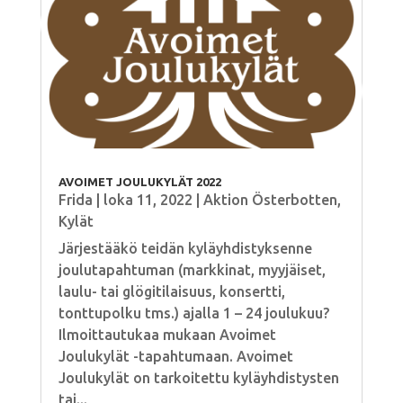
AVOIMET JOULUKYLÄT 2022
Frida
|
loka 11, 2022
|
Aktion Österbotten
,
Kylät
Järjestääkö teidän kyläyhdistyksenne
joulutapahtuman (markkinat, myyjäiset,
laulu- tai glögitilaisuus, konsertti,
tonttupolku tms.) ajalla 1 – 24 joulukuu?
Ilmoittautukaa mukaan Avoimet
Joulukylät -tapahtumaan. Avoimet
Joulukylät on tarkoitettu kyläyhdistysten
tai...