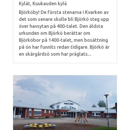
Kylät
,
Kuukauden kylä
Björköby! De första stenarna i Kvarken av
det som senare skulle bli Björkö steg upp
över havsytan på 400-talet. Den äldsta
urkunden om Björkö berättar om
Björköbor på 1400-talet, men bosättning
på ön har funnits redan tidigare. Björkö är
en skärgårdsö som har präglats...