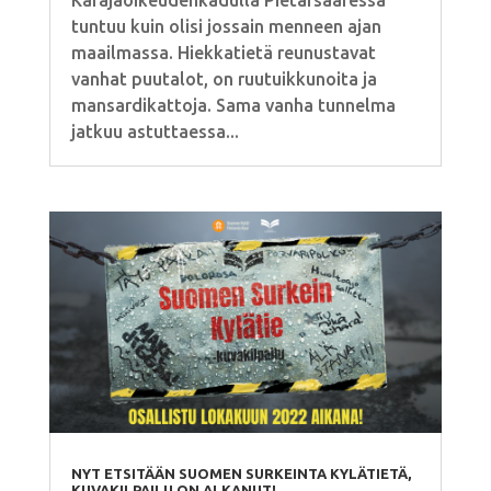
Käräjäoikeudenkadulla Pietarsaaressa
tuntuu kuin olisi jossain menneen ajan
maailmassa. Hiekkatietä reunustavat
vanhat puutalot, on ruutuikkunoita ja
mansardikattoja. Sama vanha tunnelma
jatkuu astuttaessa...
NYT ETSITÄÄN SUOMEN SURKEINTA KYLÄTIETÄ,
KUVAKILPAILU ON ALKANUT!