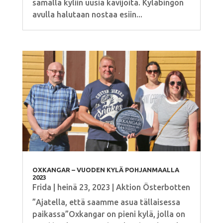
samalla kyliin uusia kävijöitä. Kyläbingon
avulla halutaan nostaa esiin...
OXKANGAR – VUODEN KYLÄ POHJANMAALLA
2023
Frida
|
heinä 23, 2023
|
Aktion Österbotten
”Ajatella, että saamme asua tällaisessa
paikassa”Oxkangar on pieni kylä, jolla on