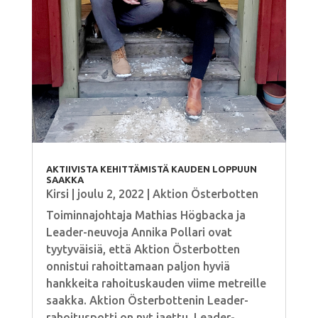
AKTIIVISTA KEHITTÄMISTÄ KAUDEN LOPPUUN
SAAKKA
Kirsi
|
joulu 2, 2022
|
Aktion Österbotten
Toiminnajohtaja Mathias Högbacka ja
Leader-neuvoja Annika Pollari ovat
tyytyväisiä, että Aktion Österbotten
onnistui rahoittamaan paljon hyviä
hankkeita rahoituskauden viime metreille
saakka. Aktion Österbottenin Leader-
rahoituspotti on nyt jaettu. Leader-