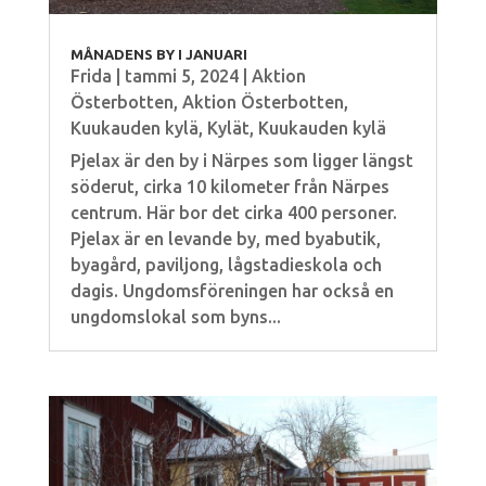
MÅNADENS BY I JANUARI
Frida
|
tammi 5, 2024
|
Aktion
Österbotten
,
Aktion Österbotten
,
Kuukauden kylä
,
Kylät
,
Kuukauden kylä
Pjelax är den by i Närpes som ligger längst
söderut, cirka 10 kilometer från Närpes
centrum. Här bor det cirka 400 personer.
Pjelax är en levande by, med byabutik,
byagård, paviljong, lågstadieskola och
dagis. Ungdomsföreningen har också en
ungdomslokal som byns...