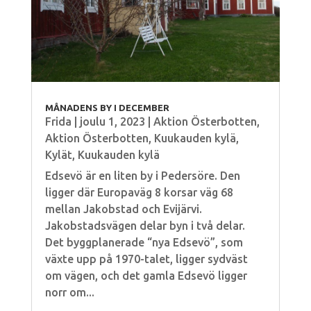
MÅNADENS BY I DECEMBER
Frida
|
joulu 1, 2023
|
Aktion Österbotten
,
Aktion Österbotten
,
Kuukauden kylä
,
Kylät
,
Kuukauden kylä
Edsevö är en liten by i Pedersöre. Den
ligger där Europaväg 8 korsar väg 68
mellan Jakobstad och Evijärvi.
Jakobstadsvägen delar byn i två delar.
Det byggplanerade “nya Edsevö”, som
växte upp på 1970-talet, ligger sydväst
om vägen, och det gamla Edsevö ligger
norr om...