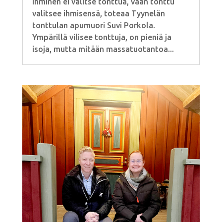
Ihminen ei valitse tonttua, vaan tonttu
valitsee ihmisensä, toteaa Tyynelän
tonttulan apumuori Suvi Porkola.
Ympärillä vilisee tonttuja, on pieniä ja
isoja, mutta mitään massatuotantoa...