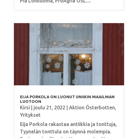
Pia Lohiluoma, ProAgria ÖSL....
EIJA PORKOLA ON LUONUT UNIIKIN MAAILMAN
LUOTOON
Kirsi
|
joulu 21, 2022
|
Aktion Österbotten
,
Yritykset
Eija Porkola rakastaa antiikkia ja tonttuja,
Tyynelän tonttula on täynnä molempia.