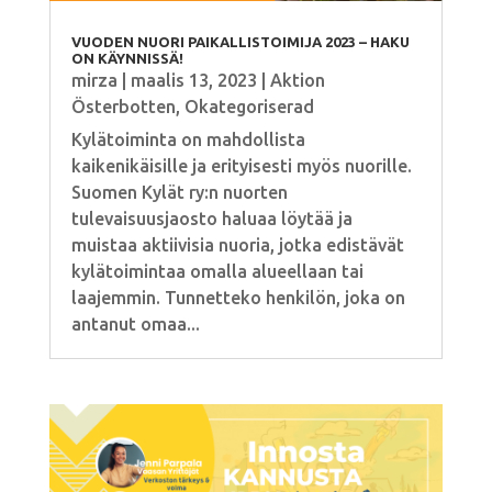
VUODEN NUORI PAIKALLISTOIMIJA 2023 – HAKU
ON KÄYNNISSÄ!
mirza
|
maalis 13, 2023
|
Aktion
Österbotten
,
Okategoriserad
Kylätoiminta on mahdollista
kaikenikäisille ja erityisesti myös nuorille.
Suomen Kylät ry:n nuorten
tulevaisuusjaosto haluaa löytää ja
muistaa aktiivisia nuoria, jotka edistävät
kylätoimintaa omalla alueellaan tai
laajemmin. Tunnetteko henkilön, joka on
antanut omaa...