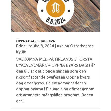
ÖPPNA BYARS DAG 2024
Frida
|
touko 8, 2024
|
Aktion Österbotten
,
Kylät
VÄLKOMNA MED PÅ FINLANDS STÖRSTA
BYAEVENEMANG – ÖPPNA BYARS DAG! I år
den 8.6 är det tionde gången som den
riksomfattande byafesten Öppna byars
dag arrangeras. På evenemangsdagen
öppnar byarna i Finland sina dörrar genom
att arrangera mångsidiga program. Dagen
ger...