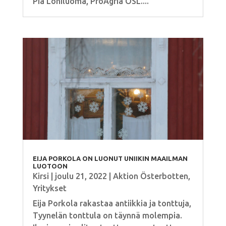
Pia Lohiluoma, ProAgria ÖSL....
EIJA PORKOLA ON LUONUT UNIIKIN MAAILMAN
LUOTOON
Kirsi
|
joulu 21, 2022
|
Aktion Österbotten
,
Yritykset
Eija Porkola rakastaa antiikkia ja tonttuja,
Tyynelän tonttula on täynnä molempia.