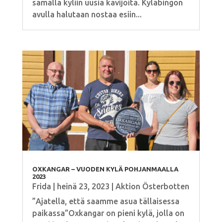
samalla kyliin uusia kävijöitä. Kyläbingon
avulla halutaan nostaa esiin...
OXKANGAR – VUODEN KYLÄ POHJANMAALLA
2023
Frida
|
heinä 23, 2023
|
Aktion Österbotten
”Ajatella, että saamme asua tällaisessa
paikassa”Oxkangar on pieni kylä, jolla on