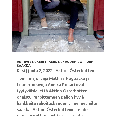
AKTIIVISTA KEHITTÄMISTÄ KAUDEN LOPPUUN
SAAKKA
Kirsi
|
joulu 2, 2022
|
Aktion Österbotten
Toiminnajohtaja Mathias Högbacka ja
Leader-neuvoja Annika Pollari ovat
tyytyväisiä, että Aktion Österbotten
onnistui rahoittamaan paljon hyviä
hankkeita rahoituskauden viime metreille
saakka. Aktion Österbottenin Leader-
rahoituspotti on nyt jaettu. Leader-