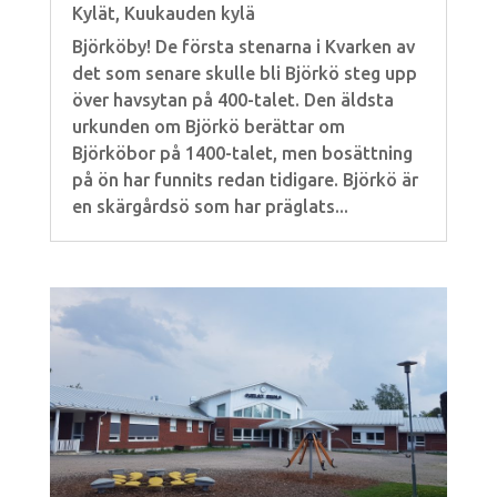
Kylät
,
Kuukauden kylä
Björköby! De första stenarna i Kvarken av
det som senare skulle bli Björkö steg upp
över havsytan på 400-talet. Den äldsta
urkunden om Björkö berättar om
Björköbor på 1400-talet, men bosättning
på ön har funnits redan tidigare. Björkö är
en skärgårdsö som har präglats...