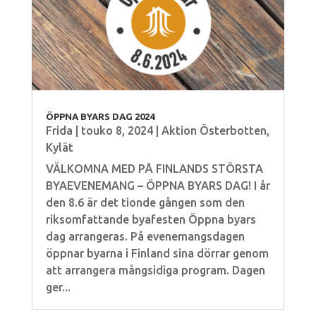
ÖPPNA BYARS DAG 2024
Frida
|
touko 8, 2024
|
Aktion Österbotten
,
Kylät
VÄLKOMNA MED PÅ FINLANDS STÖRSTA
BYAEVENEMANG – ÖPPNA BYARS DAG! I år
den 8.6 är det tionde gången som den
riksomfattande byafesten Öppna byars
dag arrangeras. På evenemangsdagen
öppnar byarna i Finland sina dörrar genom
att arrangera mångsidiga program. Dagen
ger...