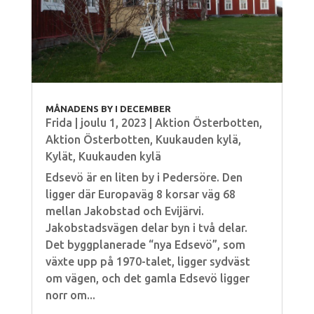
MÅNADENS BY I DECEMBER
Frida
|
joulu 1, 2023
|
Aktion Österbotten
,
Aktion Österbotten
,
Kuukauden kylä
,
Kylät
,
Kuukauden kylä
Edsevö är en liten by i Pedersöre. Den
ligger där Europaväg 8 korsar väg 68
mellan Jakobstad och Evijärvi.
Jakobstadsvägen delar byn i två delar.
Det byggplanerade “nya Edsevö”, som
växte upp på 1970-talet, ligger sydväst
om vägen, och det gamla Edsevö ligger
norr om...