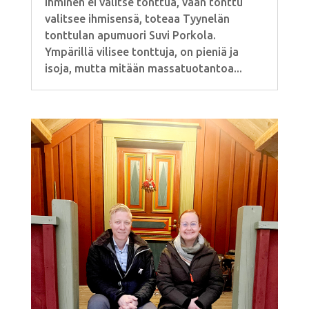
Ihminen ei valitse tonttua, vaan tonttu
valitsee ihmisensä, toteaa Tyynelän
tonttulan apumuori Suvi Porkola.
Ympärillä vilisee tonttuja, on pieniä ja
isoja, mutta mitään massatuotantoa...