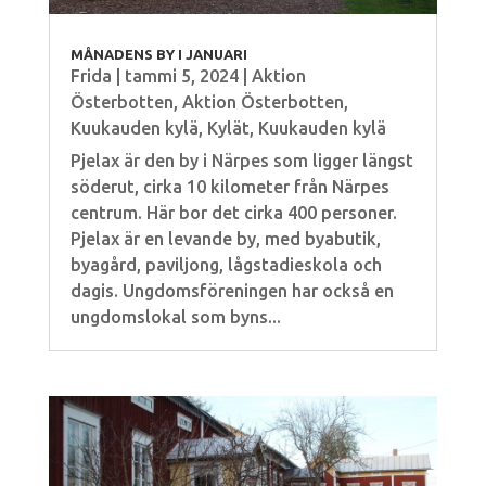
MÅNADENS BY I JANUARI
Frida
|
tammi 5, 2024
|
Aktion
Österbotten
,
Aktion Österbotten
,
Kuukauden kylä
,
Kylät
,
Kuukauden kylä
Pjelax är den by i Närpes som ligger längst
söderut, cirka 10 kilometer från Närpes
centrum. Här bor det cirka 400 personer.
Pjelax är en levande by, med byabutik,
byagård, paviljong, lågstadieskola och
dagis. Ungdomsföreningen har också en
ungdomslokal som byns...