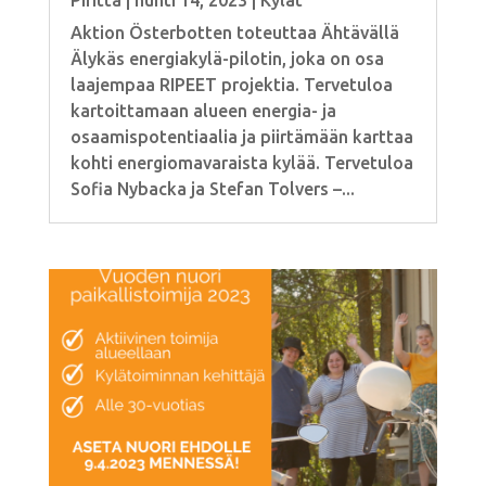
Piritta
|
huhti 14, 2023
|
Kylät
Aktion Österbotten toteuttaa Ähtävällä
Älykäs energiakylä-pilotin, joka on osa
laajempaa RIPEET projektia. Tervetuloa
kartoittamaan alueen energia- ja
osaamispotentiaalia ja piirtämään karttaa
kohti energiomavaraista kylää. Tervetuloa
Sofia Nybacka ja Stefan Tolvers –...