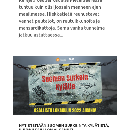
Käräjäoikeudenkadulla Pietarsaaressa
tuntuu kuin olisi jossain menneen ajan
maailmassa. Hiekkatietä reunustavat
vanhat puutalot, on ruutuikkunoita ja
mansardikattoja. Sama vanha tunnelma
jatkuu astuttaessa...
NYT ETSITÄÄN SUOMEN SURKEINTA KYLÄTIETÄ,
KUVAKILPAILU ON ALKANUT!