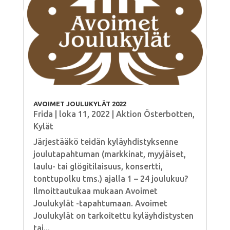
AVOIMET JOULUKYLÄT 2022
Frida
|
loka 11, 2022
|
Aktion Österbotten
,
Kylät
Järjestääkö teidän kyläyhdistyksenne
joulutapahtuman (markkinat, myyjäiset,
laulu- tai glögitilaisuus, konsertti,
tonttupolku tms.) ajalla 1 – 24 joulukuu?
Ilmoittautukaa mukaan Avoimet
Joulukylät -tapahtumaan. Avoimet
Joulukylät on tarkoitettu kyläyhdistysten
tai...