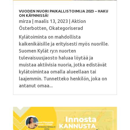
VUODEN NUORI PAIKALLISTOIMIJA 2023 – HAKU
ON KÄYNNISSÄ!
mirza
|
maalis 13, 2023
|
Aktion
Österbotten
,
Okategoriserad
Kylätoiminta on mahdollista
kaikenikäisille ja erityisesti myös nuorille.
Suomen Kylät ry:n nuorten
tulevaisuusjaosto haluaa löytää ja
muistaa aktiivisia nuoria, jotka edistävät
kylätoimintaa omalla alueellaan tai
laajemmin. Tunnetteko henkilön, joka on
antanut omaa...