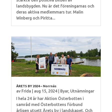
stärkte den positiva bilden av
landsbygden. Nu är det föreningarnas och
deras aktiva medlemmars tur. Malin
Winberg och Piritta...
ÅRETS BY 2024 – Norrnäs
av
Frida
|
aug 15, 2024
|
Byar
,
Utnämningar
I hela 24 år har Aktion Österbotten i
samråd med Österbottens förbund
årligen utsett Årets by i landskapet. Och