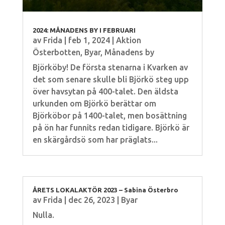
2024: MÅNADENS BY I FEBRUARI
av
Frida
|
feb 1, 2024
|
Aktion
Österbotten
,
Byar
,
Månadens by
Björköby! De första stenarna i Kvarken av
det som senare skulle bli Björkö steg upp
över havsytan på 400-talet. Den äldsta
urkunden om Björkö berättar om
Björköbor på 1400-talet, men bosättning
på ön har funnits redan tidigare. Björkö är
en skärgårdsö som har präglats...
ÅRETS LOKALAKTÖR 2023 – Sabina Österbro
av
Frida
|
dec 26, 2023
|
Byar
Nulla.