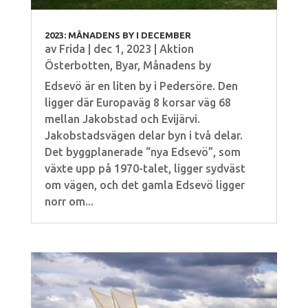
2023: MÅNADENS BY I DECEMBER
av
Frida
|
dec 1, 2023
|
Aktion
Österbotten
,
Byar
,
Månadens by
Edsevö är en liten by i Pedersöre. Den
ligger där Europaväg 8 korsar väg 68
mellan Jakobstad och Evijärvi.
Jakobstadsvägen delar byn i två delar.
Det byggplanerade “nya Edsevö”, som
växte upp på 1970-talet, ligger sydväst
om vägen, och det gamla Edsevö ligger
norr om...