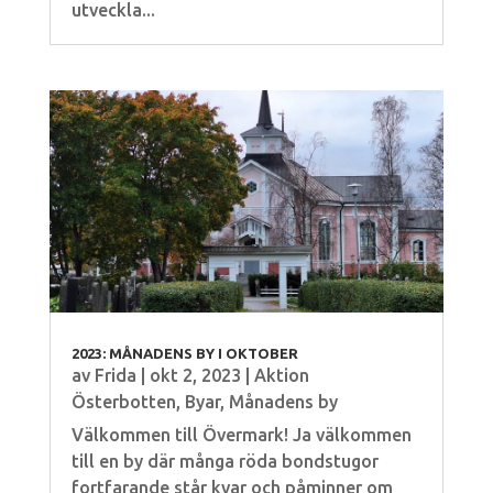
utveckla...
2023: MÅNADENS BY I OKTOBER
av
Frida
|
okt 2, 2023
|
Aktion
Österbotten
,
Byar
,
Månadens by
Välkommen till Övermark! Ja välkommen
till en by där många röda bondstugor
fortfarande står kvar och påminner om