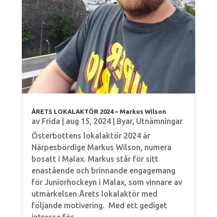
ÅRETS LOKALAKTÖR 2024 – Markus Wilson
av
Frida
|
aug 15, 2024
|
Byar
,
Utnämningar
Österbottens lokalaktör 2024 är
Närpesbördige Markus Wilson, numera
bosatt i Malax. Markus står för sitt
enastående och brinnande engagemang
för Juniorhockeyn i Malax, som vinnare av
utmärkelsen Årets lokalaktör med
följande motivering. Med ett gediget
intresse för...