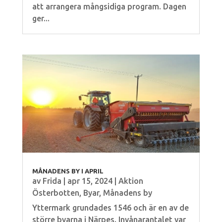
att arrangera mångsidiga program. Dagen
ger...
MÅNADENS BY I APRIL
av
Frida
|
apr 15, 2024
|
Aktion
Österbotten
,
Byar
,
Månadens by
Yttermark grundades 1546 och är en av de
större byarna i Närpes. Invånarantalet var