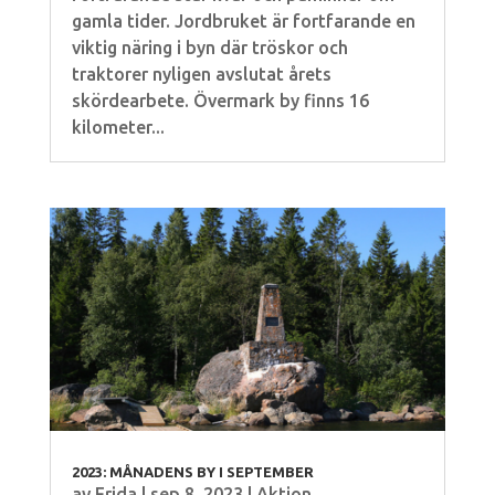
gamla tider. Jordbruket är fortfarande en
viktig näring i byn där tröskor och
traktorer nyligen avslutat årets
skördearbete. Övermark by finns 16
kilometer...
2023: MÅNADENS BY I SEPTEMBER
av
Frida
|
sep 8, 2023
|
Aktion