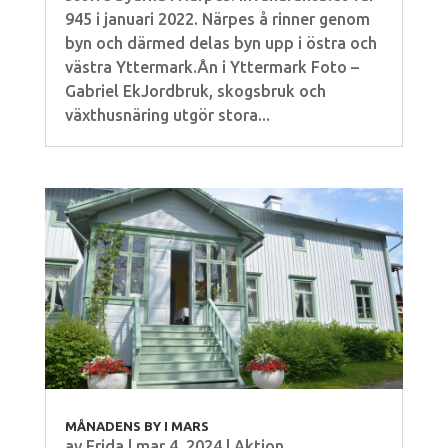
945 i januari 2022. Närpes å rinner genom
byn och därmed delas byn upp i östra och
västra Yttermark.Ån i Yttermark Foto –
Gabriel EkJordbruk, skogsbruk och
växthusnäring utgör stora...
MÅNADENS BY I MARS
av
Frida
|
mar 4, 2024
|
Aktion