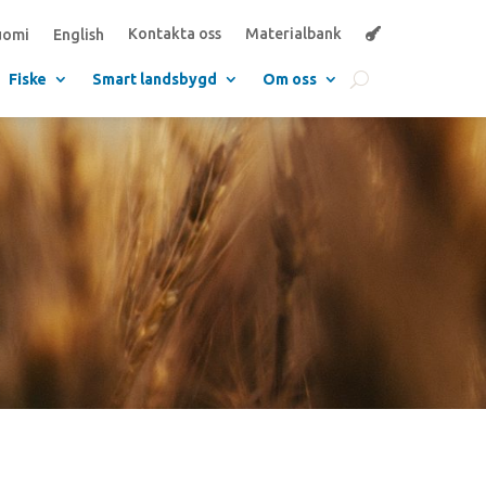
Kontakta oss
Materialbank
uomi
English
Fiske
Smart landsbygd
Om oss