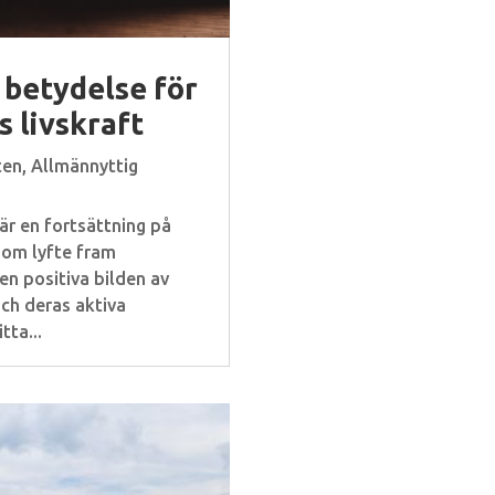
 betydelse för
 livskraft
ten
,
Allmännyttig
är en fortsättning på
som lyfte fram
n positiva bilden av
ch deras aktiva
tta...