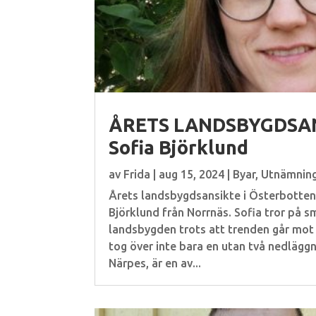
ÅRETS LANDSBYGDSAN
Sofia Björklund
av
Frida
|
aug 15, 2024
|
Byar
,
Utnämnin
Årets landsbygdsansikte i Österbotte
Björklund från Norrnäs. Sofia tror på s
landsbygden trots att trenden går mot
tog över inte bara en utan två nedlägg
Närpes, är en av...