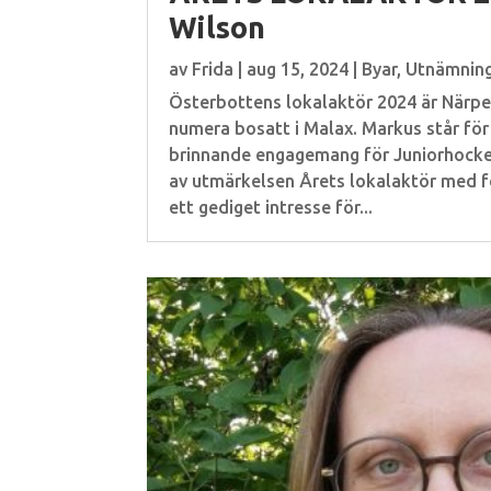
Wilson
av
Frida
|
aug 15, 2024
|
Byar
,
Utnämnin
Österbottens lokalaktör 2024 är Närp
numera bosatt i Malax. Markus står för
brinnande engagemang för Juniorhockey
av utmärkelsen Årets lokalaktör med 
ett gediget intresse för...