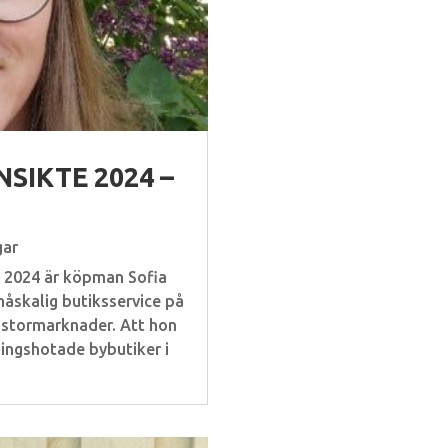
SIKTE 2024 –
gar
n 2024 är köpman Sofia
måskalig butiksservice på
 stormarknader. Att hon
ningshotade bybutiker i