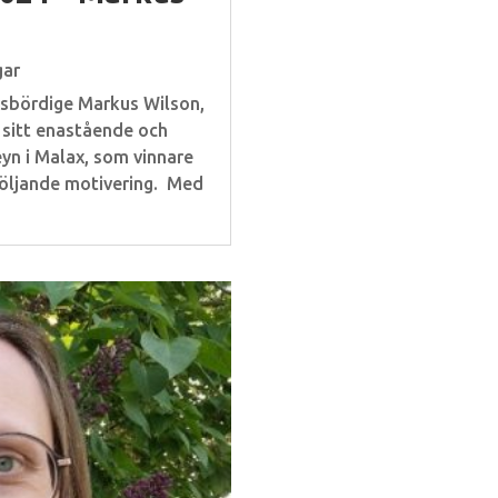
gar
esbördige Markus Wilson,
 sitt enastående och
n i Malax, som vinnare
följande motivering. Med