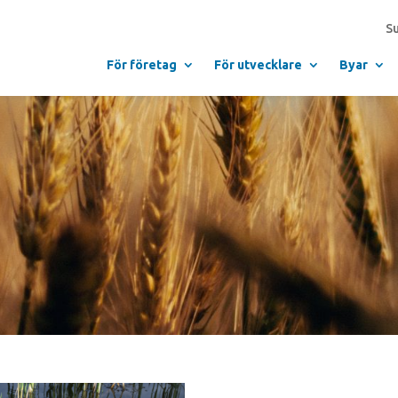
S
För företag
För utvecklare
Byar