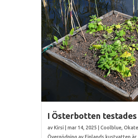
I Österbotten testades 
av
Kirsi
|
mar 14, 2025
|
Coolblue
,
Okate
Övergödning av Finlands kustvatten är 