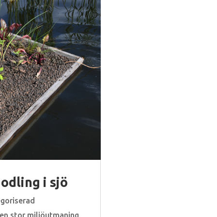
odling i sjö
goriserad
en stor miljöutmaning,