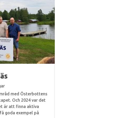
näs
gar
 samråd med Österbottens
skapet. Och 2024 var det
 är att finna aktiva
 få goda exempel på