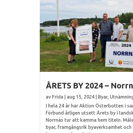
ÅRETS BY 2024 – Norr
av
Frida
|
aug 15, 2024
|
Byar
,
Utnämnin
I hela 24 år har Aktion Österbotten i
förbund årligen utsett Årets by i land
Norrnäs tur att kamma hem titeln. Målet
byar, framgångsrik byaverksamhet och