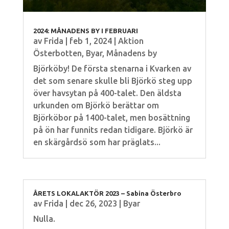
2024: MÅNADENS BY I FEBRUARI
av
Frida
|
feb 1, 2024
|
Aktion
Österbotten
,
Byar
,
Månadens by
Björköby! De första stenarna i Kvarken av
det som senare skulle bli Björkö steg upp
över havsytan på 400-talet. Den äldsta
urkunden om Björkö berättar om
Björköbor på 1400-talet, men bosättning
på ön har funnits redan tidigare. Björkö är
en skärgårdsö som har präglats...
ÅRETS LOKALAKTÖR 2023 – Sabina Österbro
av
Frida
|
dec 26, 2023
|
Byar
Nulla.