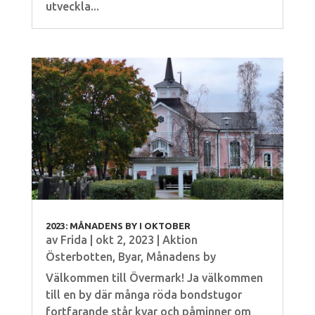
utveckla...
2023: MÅNADENS BY I OKTOBER
av
Frida
|
okt 2, 2023
|
Aktion
Österbotten
,
Byar
,
Månadens by
Välkommen till Övermark! Ja välkommen
till en by där många röda bondstugor
fortfarande står kvar och påminner om