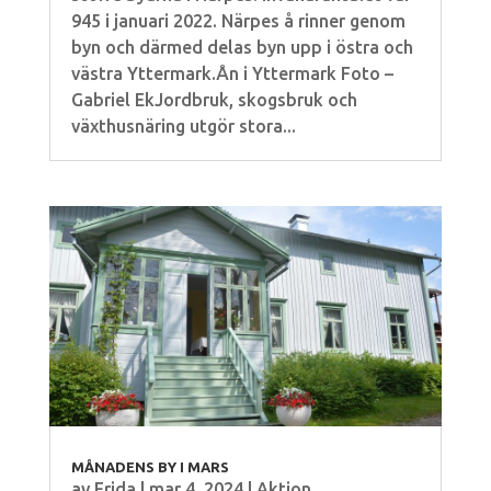
945 i januari 2022. Närpes å rinner genom
byn och därmed delas byn upp i östra och
västra Yttermark.Ån i Yttermark Foto –
Gabriel EkJordbruk, skogsbruk och
växthusnäring utgör stora...
MÅNADENS BY I MARS
av
Frida
|
mar 4, 2024
|
Aktion