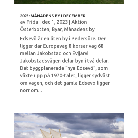
2023: MÅNADENS BY I DECEMBER
av
Frida
|
dec 1, 2023
|
Aktion
Österbotten
,
Byar
,
Månadens by
Edsevö är en liten by i Pedersöre. Den
ligger där Europaväg 8 korsar väg 68
mellan Jakobstad och Evijärvi.
Jakobstadsvägen delar byn i två delar.
Det byggplanerade “nya Edsevö”, som
växte upp på 1970-talet, ligger sydväst
om vägen, och det gamla Edsevö ligger
norr om...