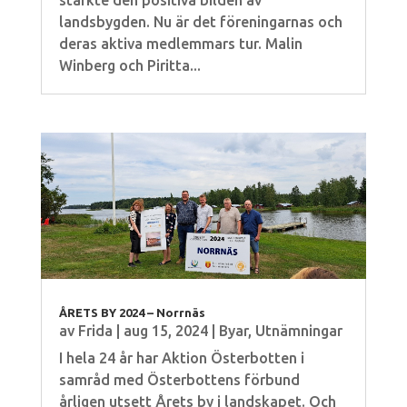
stärkte den positiva bilden av
landsbygden. Nu är det föreningarnas och
deras aktiva medlemmars tur. Malin
Winberg och Piritta...
ÅRETS BY 2024 – Norrnäs
av
Frida
|
aug 15, 2024
|
Byar
,
Utnämningar
I hela 24 år har Aktion Österbotten i
samråd med Österbottens förbund
årligen utsett Årets by i landskapet. Och