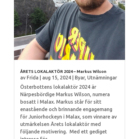
ÅRETS LOKALAKTÖR 2024 – Markus Wilson
av
Frida
|
aug 15, 2024
|
Byar
,
Utnämningar
Österbottens lokalaktör 2024 är
Närpesbördige Markus Wilson, numera
bosatt i Malax. Markus står för sitt
enastående och brinnande engagemang
för Juniorhockeyn i Malax, som vinnare av
utmärkelsen Årets lokalaktör med
följande motivering. Med ett gediget
intresse för...