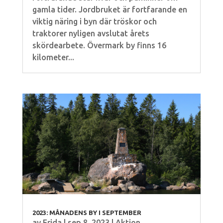
gamla tider. Jordbruket är fortfarande en
viktig näring i byn där tröskor och
traktorer nyligen avslutat årets
skördearbete. Övermark by finns 16
kilometer...
2023: MÅNADENS BY I SEPTEMBER
av
Frida
|
sep 8, 2023
|
Aktion