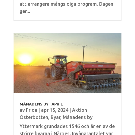
att arrangera mångsidiga program. Dagen
ger...
MÅNADENS BY I APRIL
av
Frida
|
apr 15, 2024
|
Aktion
Österbotten
,
Byar
,
Månadens by
Yttermark grundades 1546 och är en av de
större byarna i Närpes. Invånarantalet var