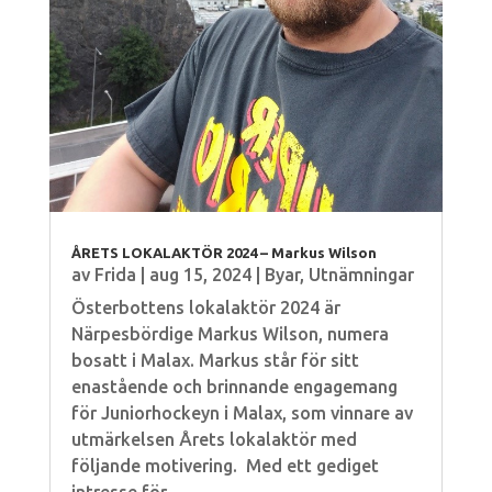
ÅRETS LOKALAKTÖR 2024 – Markus Wilson
av
Frida
|
aug 15, 2024
|
Byar
,
Utnämningar
Österbottens lokalaktör 2024 är
Närpesbördige Markus Wilson, numera
bosatt i Malax. Markus står för sitt
enastående och brinnande engagemang
för Juniorhockeyn i Malax, som vinnare av
utmärkelsen Årets lokalaktör med
följande motivering. Med ett gediget
intresse för...