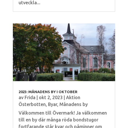
utveckla...
2023: MÅNADENS BY I OKTOBER
av
Frida
|
okt 2, 2023
|
Aktion
Österbotten
,
Byar
,
Månadens by
Välkommen till Övermark! Ja välkommen
till en by där många röda bondstugor
fortfarande står kvar och påminner om