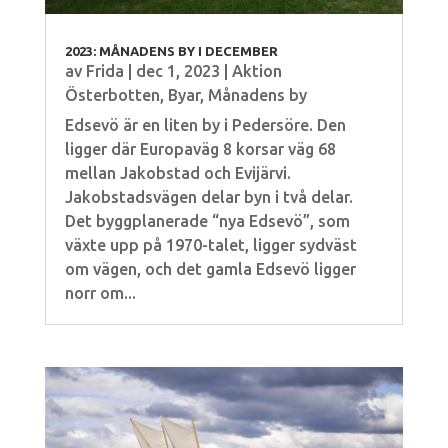
2023: MÅNADENS BY I DECEMBER
av
Frida
|
dec 1, 2023
|
Aktion
Österbotten
,
Byar
,
Månadens by
Edsevö är en liten by i Pedersöre. Den
ligger där Europaväg 8 korsar väg 68
mellan Jakobstad och Evijärvi.
Jakobstadsvägen delar byn i två delar.
Det byggplanerade “nya Edsevö”, som
växte upp på 1970-talet, ligger sydväst
om vägen, och det gamla Edsevö ligger
norr om...