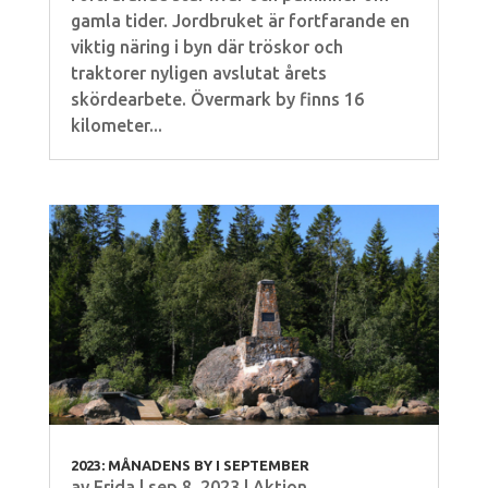
gamla tider. Jordbruket är fortfarande en
viktig näring i byn där tröskor och
traktorer nyligen avslutat årets
skördearbete. Övermark by finns 16
kilometer...
2023: MÅNADENS BY I SEPTEMBER
av
Frida
|
sep 8, 2023
|
Aktion