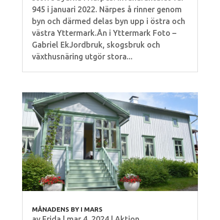
945 i januari 2022. Närpes å rinner genom
byn och därmed delas byn upp i östra och
västra Yttermark.Ån i Yttermark Foto –
Gabriel EkJordbruk, skogsbruk och
växthusnäring utgör stora...
MÅNADENS BY I MARS
av
Frida
|
mar 4, 2024
|
Aktion