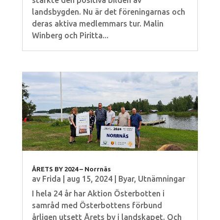
stärkte den positiva bilden av
landsbygden. Nu är det föreningarnas och
deras aktiva medlemmars tur. Malin
Winberg och Piritta...
ÅRETS BY 2024 – Norrnäs
av
Frida
|
aug 15, 2024
|
Byar
,
Utnämningar
I hela 24 år har Aktion Österbotten i
samråd med Österbottens förbund
årligen utsett Årets by i landskapet. Och