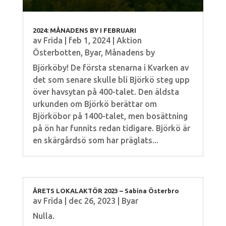
2024: MÅNADENS BY I FEBRUARI
av
Frida
|
feb 1, 2024
|
Aktion
Österbotten
,
Byar
,
Månadens by
Björköby! De första stenarna i Kvarken av
det som senare skulle bli Björkö steg upp
över havsytan på 400-talet. Den äldsta
urkunden om Björkö berättar om
Björköbor på 1400-talet, men bosättning
på ön har funnits redan tidigare. Björkö är
en skärgårdsö som har präglats...
ÅRETS LOKALAKTÖR 2023 – Sabina Österbro
av
Frida
|
dec 26, 2023
|
Byar
Nulla.