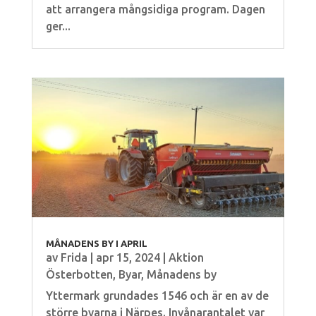
att arrangera mångsidiga program. Dagen
ger...
MÅNADENS BY I APRIL
av
Frida
|
apr 15, 2024
|
Aktion
Österbotten
,
Byar
,
Månadens by
Yttermark grundades 1546 och är en av de
större byarna i Närpes. Invånarantalet var