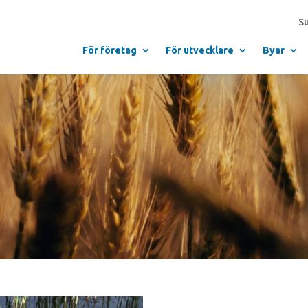
S
För företag
För utvecklare
Byar