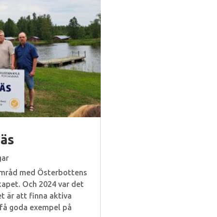
näs
gar
 samråd med Österbottens
skapet. Och 2024 var det
 är att finna aktiva
 få goda exempel på