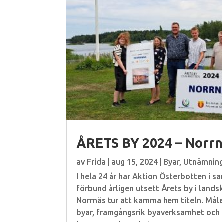
ÅRETS BY 2024 – Norr
av
Frida
|
aug 15, 2024
|
Byar
,
Utnämnin
I hela 24 år har Aktion Österbotten i
förbund årligen utsett Årets by i land
Norrnäs tur att kamma hem titeln. Målet
byar, framgångsrik byaverksamhet och