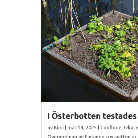
I Österbotten testades 
av
Kirsi
|
mar 14, 2025
|
Coolblue
,
Okate
Övergödning av Finlands kustvatten är 