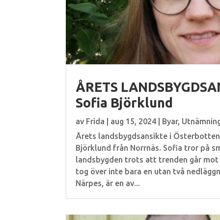
ÅRETS LANDSBYGDSAN
Sofia Björklund
av
Frida
|
aug 15, 2024
|
Byar
,
Utnämnin
Årets landsbygdsansikte i Österbotte
Björklund från Norrnäs. Sofia tror på s
landsbygden trots att trenden går mot
tog över inte bara en utan två nedlägg
Närpes, är en av...