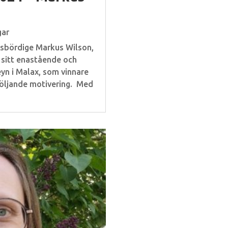
gar
esbördige Markus Wilson,
 sitt enastående och
n i Malax, som vinnare
följande motivering. Med