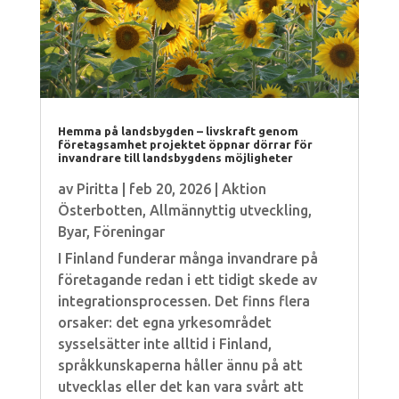
Hemma på landsbygden – livskraft genom
företagsamhet projektet öppnar dörrar för
invandrare till landsbygdens möjligheter
av
Piritta
|
feb 20, 2026
|
Aktion
Österbotten
,
Allmännyttig utveckling
,
Byar
,
Föreningar
I Finland funderar många invandrare på
företagande redan i ett tidigt skede av
integrationsprocessen. Det finns flera
orsaker: det egna yrkesområdet
sysselsätter inte alltid i Finland,
språkkunskaperna håller ännu på att
utvecklas eller det kan vara svårt att