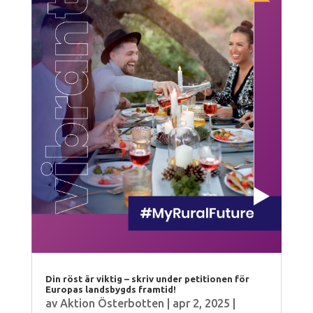
Din röst är viktig – skriv under petitionen för
Europas landsbygds framtid!
av
Aktion Österbotten
|
apr 2, 2025
|