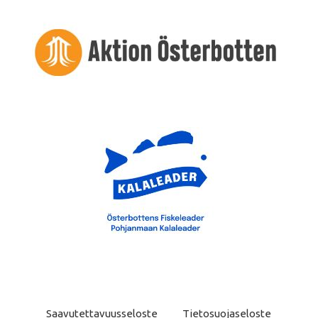
Saavutettavuusseloste
Tietosuojaseloste