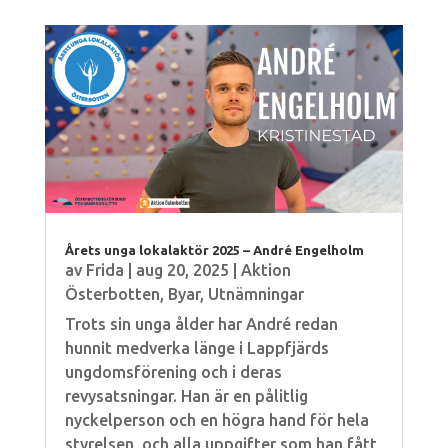
Årets unga lokalaktör 2025 – André Engelholm
av
Frida
|
aug 20, 2025
|
Aktion
Österbotten
,
Byar
,
Utnämningar
Trots sin unga ålder har André redan
hunnit medverka länge i Lappfjärds
ungdomsförening och i deras
revysatsningar. Han är en pålitlig
nyckelperson och en högra hand för hela
styrelsen, och alla uppgifter som han fått