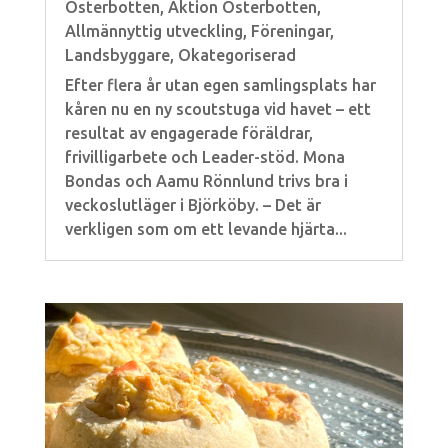
Österbotten
,
Aktion Österbotten
,
Allmännyttig utveckling
,
Föreningar
,
Landsbyggare
,
Okategoriserad
Efter flera år utan egen samlingsplats har
kåren nu en ny scoutstuga vid havet – ett
resultat av engagerade föräldrar,
frivilligarbete och Leader-stöd. Mona
Bondas och Aamu Rönnlund trivs bra i
veckoslutläger i Björköby. – Det är
verkligen som om ett levande hjärta...