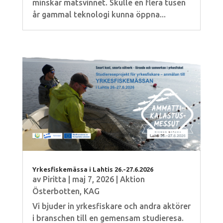
minskar matsvinnet. Skulle en flera tusen
år gammal teknologi kunna öppna...
Yrkesfiskemässa i Lahtis 26.-27.6.2026
av
Piritta
|
maj 7, 2026
|
Aktion
Österbotten
,
KAG
Vi bjuder in yrkesfiskare och andra aktörer
i branschen till en gemensam studieresa.