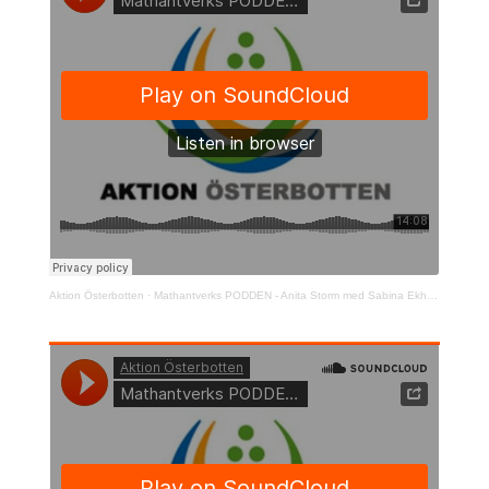
Aktion Österbotten
·
Mathantverks PODDEN - Anita Storm med Sabina Ekholm