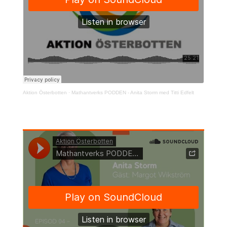
Aktion Österbotten
·
Mathantverks PODDEN - Anita Storm med Titti Edfelt