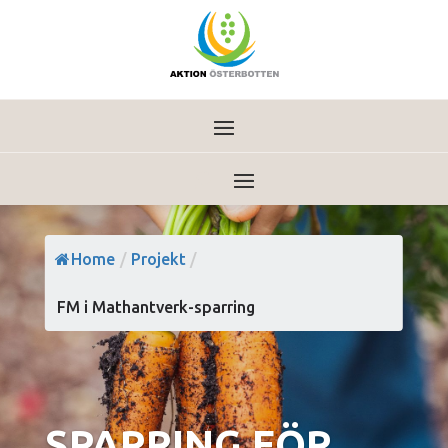
Home
/
Projekt
/
FM i Mathantverk-sparring
SPARRING FÖR