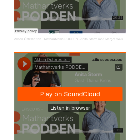
Aktion Österbotten
·
Mathantverks PODDEN - Anita Storm med Margot Wikström