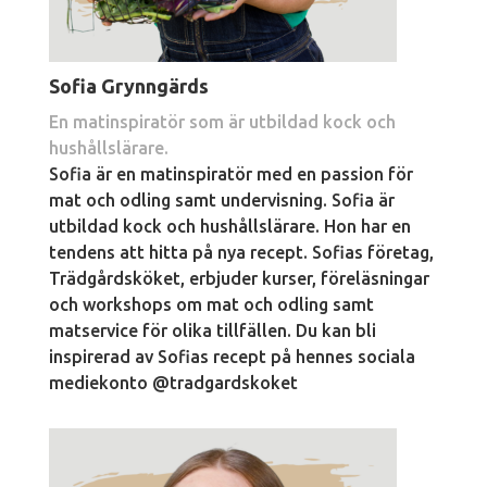
Sofia Grynngärds
En matinspiratör som är utbildad kock och
hushållslärare.
Sofia är en matinspiratör med en passion för
mat och odling samt undervisning. Sofia är
utbildad kock och hushållslärare. Hon har en
tendens att hitta på nya recept. Sofias företag,
Trädgårdsköket, erbjuder kurser, föreläsningar
och workshops om mat och odling samt
matservice för olika tillfällen. Du kan bli
inspirerad av Sofias recept på hennes sociala
mediekonto @tradgardskoket