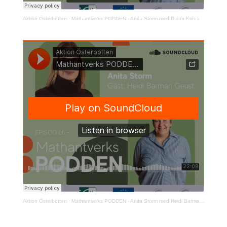
Aktion Österbotten
·
Mathantverks PODDEN - Anita Storm med Diana Kinos
Aktion Österbotten
·
Mathantverks PODDEN - Anita Storm med Heidi Barman Geust