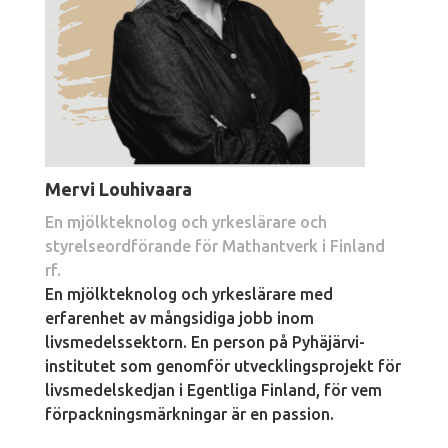
Mervi Louhivaara
En mjölkteknolog och yrkeslärare och
styrelseordförande för Mathantverk i Finland
rf.
En mjölkteknolog och yrkeslärare med
erfarenhet av mångsidiga jobb inom
livsmedelssektorn. En person på Pyhäjärvi-
institutet som genomför utvecklingsprojekt för
livsmedelskedjan i Egentliga Finland, för vem
förpackningsmärkningar är en passion.