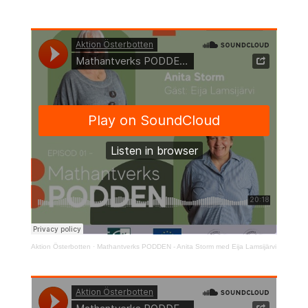
Aktion Österbotten
·
Mathantverks PODDEN - Anita Storm med Eija Lamsijärvi