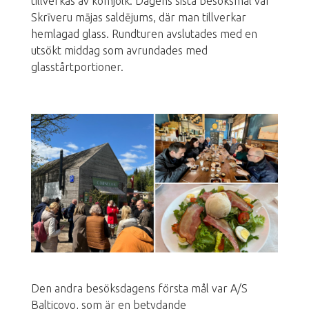
tillverkas av komjölk. Dagens sista besöksmål var
Skrīveru mājas saldējums, där man tillverkar
hemlagad glass. Rundturen avslutades med en
utsökt middag som avrundades med
glasstårtportioner.
Den andra besöksdagens första mål var A/S
Balticovo, som är en betydande