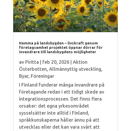
Hemma på landsbygden – livskraft genom
företagsamhet projektet öppnar dörrar för
invandrare till landsbygdens möjligheter
av
Piritta
|
feb 20, 2026
|
Aktion
Österbotten
,
Allmännyttig utveckling
,
Byar
,
Föreningar
I Finland funderar många invandrare på
företagande redan i ett tidigt skede av
integrationsprocessen. Det finns flera
orsaker: det egna yrkesområdet
sysselsätter inte alltid i Finland,
språkkunskaperna håller ännu på att
utvecklas eller det kan vara svårt att