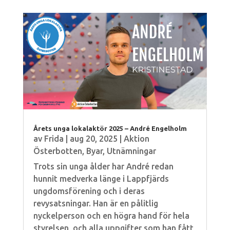
Årets unga lokalaktör 2025 – André Engelholm
av
Frida
|
aug 20, 2025
|
Aktion
Österbotten
,
Byar
,
Utnämningar
Trots sin unga ålder har André redan
hunnit medverka länge i Lappfjärds
ungdomsförening och i deras
revysatsningar. Han är en pålitlig
nyckelperson och en högra hand för hela
styrelsen, och alla uppgifter som han fått