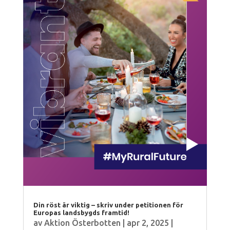
Din röst är viktig – skriv under petitionen för
Europas landsbygds framtid!
av
Aktion Österbotten
|
apr 2, 2025
|