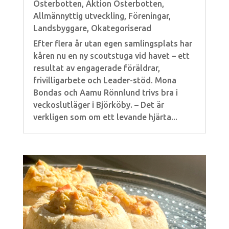
Österbotten
,
Aktion Österbotten
,
Allmännyttig utveckling
,
Föreningar
,
Landsbyggare
,
Okategoriserad
Efter flera år utan egen samlingsplats har
kåren nu en ny scoutstuga vid havet – ett
resultat av engagerade föräldrar,
frivilligarbete och Leader-stöd. Mona
Bondas och Aamu Rönnlund trivs bra i
veckoslutläger i Björköby. – Det är
verkligen som om ett levande hjärta...