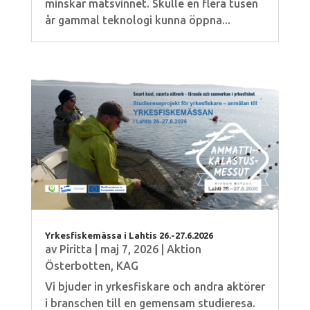
minskar matsvinnet. Skulle en flera tusen
år gammal teknologi kunna öppna...
Yrkesfiskemässa i Lahtis 26.-27.6.2026
av
Piritta
|
maj 7, 2026
|
Aktion
Österbotten
,
KAG
Vi bjuder in yrkesfiskare och andra aktörer
i branschen till en gemensam studieresa.