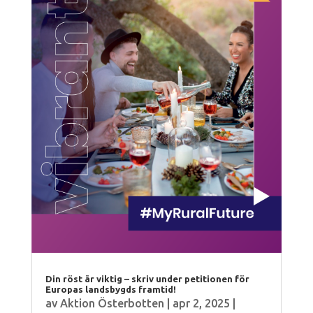
Din röst är viktig – skriv under petitionen för
Europas landsbygds framtid!
av
Aktion Österbotten
|
apr 2, 2025
|