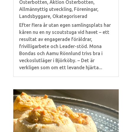
Österbotten
,
Aktion Österbotten
,
Allmännyttig utveckling
,
Föreningar
,
Landsbyggare
,
Okategoriserad
Efter flera år utan egen samlingsplats har
kåren nu en ny scoutstuga vid havet – ett
resultat av engagerade föräldrar,
frivilligarbete och Leader-stöd. Mona
Bondas och Aamu Rönnlund trivs bra i
veckoslutläger i Björköby. – Det är
verkligen som om ett levande hjärta...