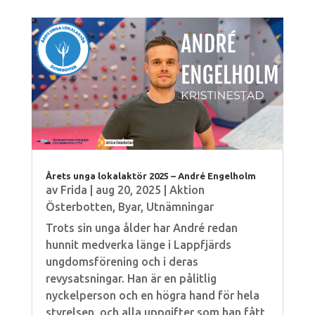
Årets unga lokalaktör 2025 – André Engelholm
av
Frida
|
aug 20, 2025
|
Aktion
Österbotten
,
Byar
,
Utnämningar
Trots sin unga ålder har André redan
hunnit medverka länge i Lappfjärds
ungdomsförening och i deras
revysatsningar. Han är en pålitlig
nyckelperson och en högra hand för hela
styrelsen, och alla uppgifter som han fått