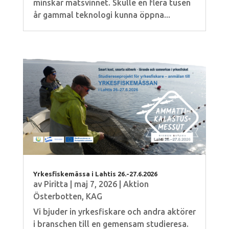
minskar matsvinnet. Skulle en flera tusen
år gammal teknologi kunna öppna...
Yrkesfiskemässa i Lahtis 26.-27.6.2026
av
Piritta
|
maj 7, 2026
|
Aktion
Österbotten
,
KAG
Vi bjuder in yrkesfiskare och andra aktörer
i branschen till en gemensam studieresa.