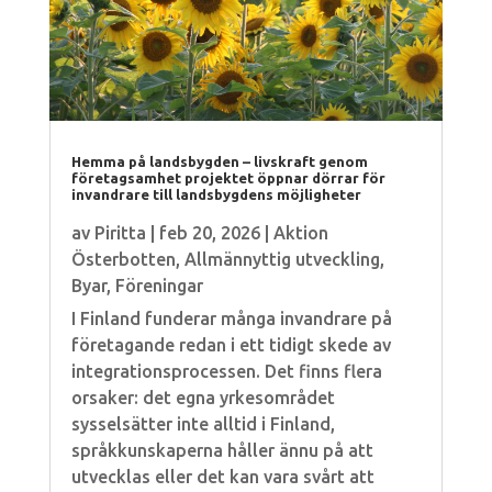
Hemma på landsbygden – livskraft genom
företagsamhet projektet öppnar dörrar för
invandrare till landsbygdens möjligheter
av
Piritta
|
feb 20, 2026
|
Aktion
Österbotten
,
Allmännyttig utveckling
,
Byar
,
Föreningar
I Finland funderar många invandrare på
företagande redan i ett tidigt skede av
integrationsprocessen. Det finns flera
orsaker: det egna yrkesområdet
sysselsätter inte alltid i Finland,
språkkunskaperna håller ännu på att
utvecklas eller det kan vara svårt att