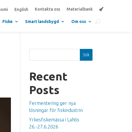
Kontakta oss
Materialbank
uomi
English
Fiske
Smart landsbygd
Om oss
Sök
Recent
Posts
Fermentering ger nya
lösningar för fiskindustrin
Yrkesfiskemässa i Lahtis
26.-27.6.2026