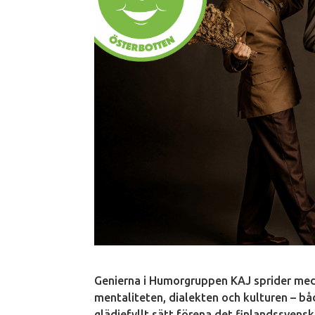
Genierna i Humorgruppen KAJ sprider me
mentaliteten, dialekten och kulturen – bå
glädjefyllt sätt förena det finlandssvens