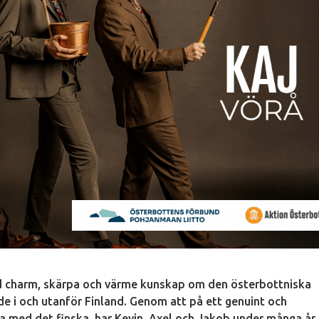
d charm, skärpa och värme kunskap om den österbottniska
de i och utanför Finland. Genom att på ett genuint och
ka med det finska, har Kevin, Axel och Jakob under många år