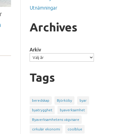
Utnämningar
r
m
Archives
Arkiv
Tags
beredskap
Björköby
byar
byatrygghet
byaverksamhet
Byaverksamhetens vägvisare
cirkulär ekonomi
coolblue