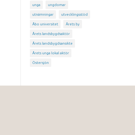
unga
ungdomar
utnämningar
utvecklingsstöd
Åbo universitet
Årets by
Årets landsbygdsaktör
Årets landsbygdsansikte
Årets unga lokal aktör
Östersjön