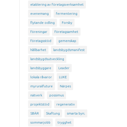
etablering av företagsverksamhet
evenemang
fermentering
flytande odling
Forsby
föreningar
företagsamhet
företagsstöd
gemenskap
hållbarhet
landsbygdsmanifest
landsbygdsutveckling
landsbyggare
Leader
lokala råvaror
LUKE
myruralfuture
Närpes
nätverk
possimus
projektstöd
regenerativ
SBÄR
Skaftung
smarta byn;
sommarjobb
trygghet