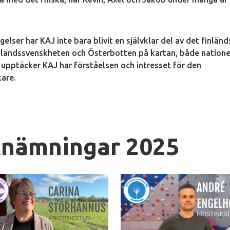
elser har KAJ inte bara blivit en självklar del av det finlän
finlandssvenskheten och Österbotten på kartan, både natione
er upptäcker KAJ har förståelsen och intresset för den
kare.
tnämningar 2025