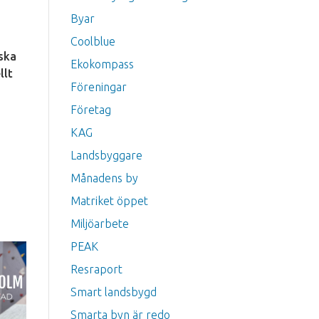
Byar
Coolblue
dska
Ekokompass
llt
Föreningar
Företag
KAG
Landsbyggare
Månadens by
Matriket öppet
Miljöarbete
PEAK
Resraport
Smart landsbygd
Smarta byn är redo