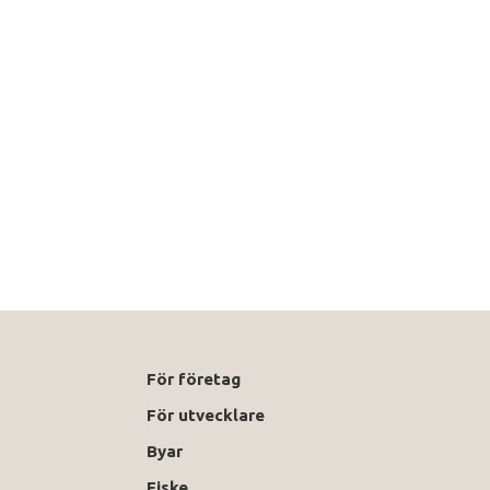
För företag
För utvecklare
Byar
Fiske