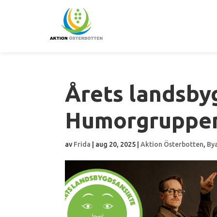
Årets landsby
Humorgruppe
av
Frida
|
aug 20, 2025
|
Aktion Österbotten
,
By