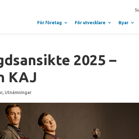
S
För företag
För utvecklare
Byar
gdsansikte 2025 –
n KAJ
ar
,
Utnämningar