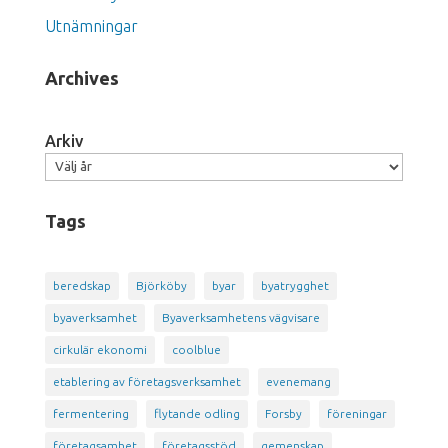
Utnämningar
Archives
Arkiv
Tags
beredskap
Björköby
byar
byatrygghet
byaverksamhet
Byaverksamhetens vägvisare
cirkulär ekonomi
coolblue
etablering av företagsverksamhet
evenemang
fermentering
flytande odling
Forsby
föreningar
företagsamhet
företagsstöd
gemenskap