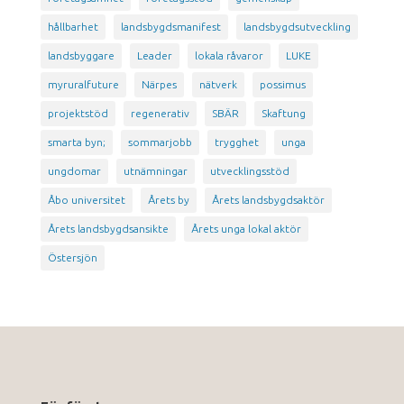
hållbarhet
landsbygdsmanifest
landsbygdsutveckling
landsbyggare
Leader
lokala råvaror
LUKE
myruralfuture
Närpes
nätverk
possimus
projektstöd
regenerativ
SBÄR
Skaftung
smarta byn;
sommarjobb
trygghet
unga
ungdomar
utnämningar
utvecklingsstöd
Åbo universitet
Årets by
Årets landsbygdsaktör
Årets landsbygdsansikte
Årets unga lokal aktör
Östersjön