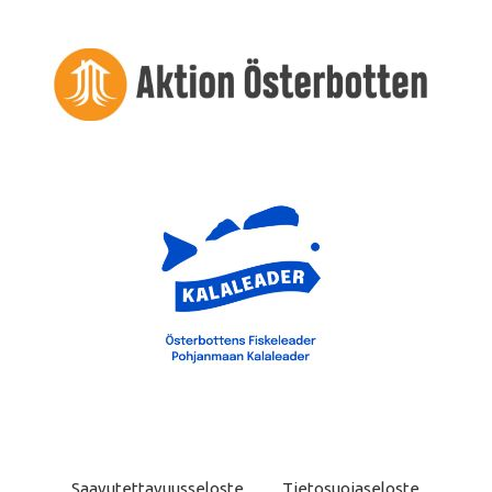
Saavutettavuusseloste
Tietosuojaseloste