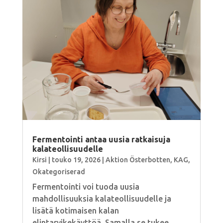
Fermentointi antaa uusia ratkaisuja
kalateollisuudelle
Kirsi
|
touko 19, 2026
|
Aktion Österbotten
,
KAG
,
Okategoriserad
Fermentointi voi tuoda uusia
mahdollisuuksia kalateollisuudelle ja
lisätä kotimaisen kalan
elintarvikekäyttöä. Samalla se tukee