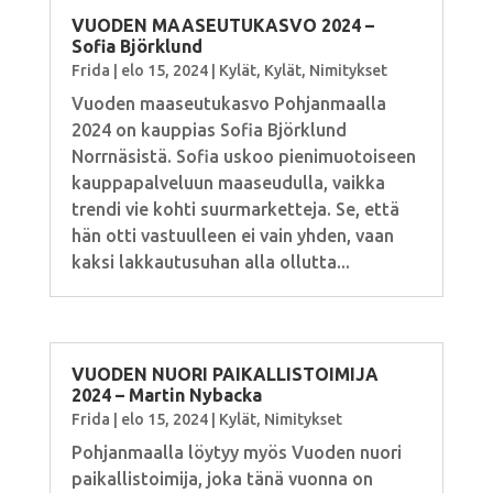
VUODEN MAASEUTUKASVO 2024 –
Sofia Björklund
Frida
|
elo 15, 2024
|
Kylät
,
Kylät
,
Nimitykset
Vuoden maaseutukasvo Pohjanmaalla
2024 on kauppias Sofia Björklund
Norrnäsistä. Sofia uskoo pienimuotoiseen
kauppapalveluun maaseudulla, vaikka
trendi vie kohti suurmarketteja. Se, että
hän otti vastuulleen ei vain yhden, vaan
kaksi lakkautusuhan alla ollutta...
VUODEN NUORI PAIKALLISTOIMIJA
2024 – Martin Nybacka
Frida
|
elo 15, 2024
|
Kylät
,
Nimitykset
Pohjanmaalla löytyy myös Vuoden nuori
paikallistoimija, joka tänä vuonna on