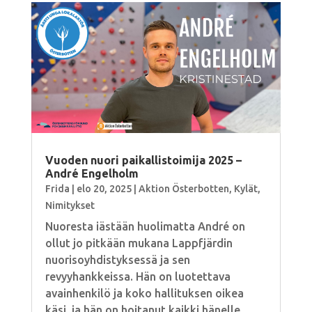
Vuoden nuori paikallistoimija 2025 –
André Engelholm
Frida
|
elo 20, 2025
|
Aktion Österbotten
,
Kylät
,
Nimitykset
Nuoresta iästään huolimatta André on
ollut jo pitkään mukana Lappfjärdin
nuorisoyhdistyksessä ja sen
revyyhankkeissa. Hän on luotettava
avainhenkilö ja koko hallituksen oikea
käsi, ja hän on hoitanut kaikki hänelle