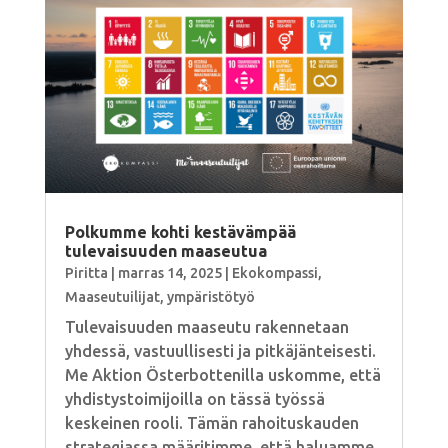
Polkumme kohti kestävämpää
tulevaisuuden maaseutua
Piritta
|
marras 14, 2025
|
Ekokompassi
,
Maaseutuilijat
,
ympäristötyö
Tulevaisuuden maaseutu rakennetaan
yhdessä, vastuullisesti ja pitkäjänteisesti.
Me Aktion Österbottenilla uskomme, että
yhdistystoimijoilla on tässä työssä
keskeinen rooli. Tämän rahoituskauden
strategiassa määritimme, että haluamme