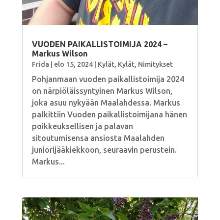
VUODEN PAIKALLISTOIMIJA 2024 –
Markus Wilson
Frida
|
elo 15, 2024
|
Kylät
,
Kylät
,
Nimitykset
Pohjanmaan vuoden paikallistoimija 2024
on närpiöläissyntyinen Markus Wilson,
joka asuu nykyään Maalahdessa. Markus
palkittiin Vuoden paikallistoimijana hänen
poikkeuksellisen ja palavan
sitoutumisensa ansiosta Maalahden
juniorijääkiekkoon, seuraavin perustein.
Markus...