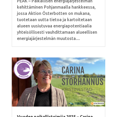
PEAK – Paikallisen energiajärjestelmän
kehittäminen Pohjanmaalla hankkeessa,
jossa Aktion Österbotten on mukana,
tuotetaan uutta tietoa ja kartoitetaan
alueen uusiutuvaa energiapotentiaalia
yhteisöllisesti vauhdittamaan alueellisen
energiajärjestelmän muutosta....
Vuoden paikallistoimija 2025 – Carina