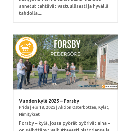
annetut tehtävät vastuullisesti ja hyvällä
tahdolla....
Vuoden kylä 2025 – Forsby
Frida
|
elo 18, 2025
|
Aktion Österbotten
,
Kylät
,
Nimitykset
Forsby – kylä, jossa pyörät pyörivät aina –
on säilyttänyt vaikuttavasti historiansa ja