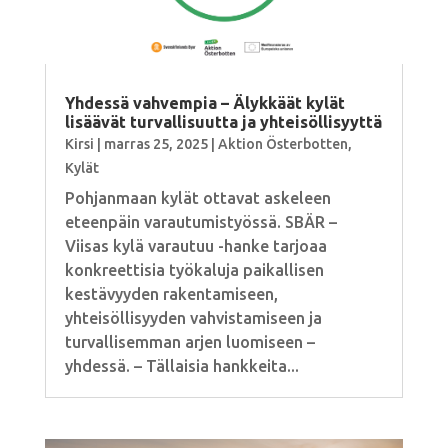
Yhdessä vahvempia – Älykkäät kylät
lisäävät turvallisuutta ja yhteisöllisyyttä
Kirsi
|
marras 25, 2025
|
Aktion Österbotten
,
Kylät
Pohjanmaan kylät ottavat askeleen
eteenpäin varautumistyössä. SBÄR –
Viisas kylä varautuu -hanke tarjoaa
konkreettisia työkaluja paikallisen
kestävyyden rakentamiseen,
yhteisöllisyyden vahvistamiseen ja
turvallisemman arjen luomiseen –
yhdessä. – Tällaisia hankkeita...