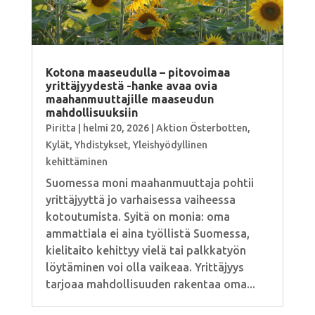
Kotona maaseudulla – pitovoimaa
yrittäjyydestä -hanke avaa ovia
maahanmuuttajille maaseudun
mahdollisuuksiin
Piritta
|
helmi 20, 2026
|
Aktion Österbotten
,
Kylät
,
Yhdistykset
,
Yleishyödyllinen
kehittäminen
Suomessa moni maahanmuuttaja pohtii
yrittäjyyttä jo varhaisessa vaiheessa
kotoutumista. Syitä on monia: oma
ammattiala ei aina työllistä Suomessa,
kielitaito kehittyy vielä tai palkkatyön
löytäminen voi olla vaikeaa. Yrittäjyys
tarjoaa mahdollisuuden rakentaa oma...