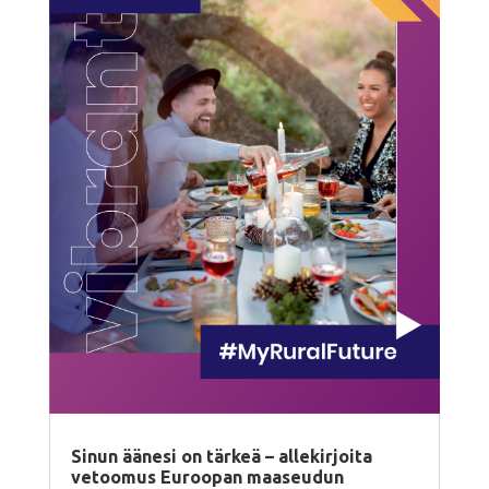
Sinun äänesi on tärkeä – allekirjoita
vetoomus Euroopan maaseudun