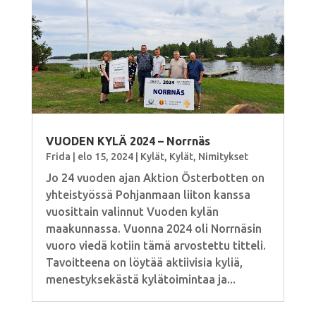
VUODEN KYLÄ 2024 – Norrnäs
Frida
|
elo 15, 2024
|
Kylät
,
Kylät
,
Nimitykset
Jo 24 vuoden ajan Aktion Österbotten on
yhteistyössä Pohjanmaan liiton kanssa
vuosittain valinnut Vuoden kylän
maakunnassa. Vuonna 2024 oli Norrnäsin
vuoro viedä kotiin tämä arvostettu titteli.
Tavoitteena on löytää aktiivisia kyliä,
menestyksekästä kylätoimintaa ja...