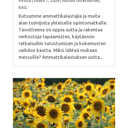
Piritta
|
touko 7, 2026
|
Aktion Österbotten
,
KAG
Kutsumme ammattikalastajia ja muita
alan toimijoita yhteiselle opintomatkalle.
Tavoitteena on oppia uutta ja rakentaa
verkostoja tapaamisten, käytännön
ratkaisuihin tutustumisen ja kokemusten
vaihdon kautta. Miksi lähteä mukaan
messuille? Ammattikalastuksen uutta...