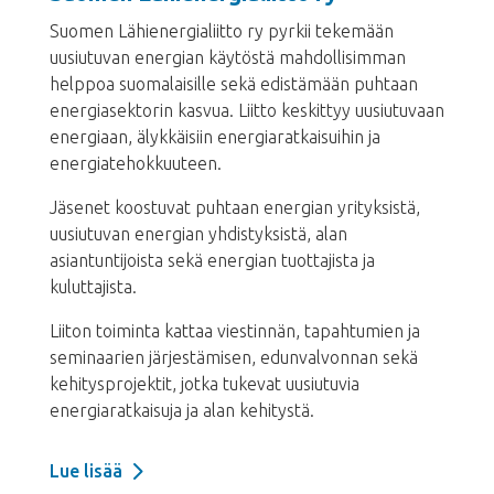
Suomen Lähienergialiitto ry pyrkii tekemään
uusiutuvan energian käytöstä mahdollisimman
helppoa suomalaisille sekä edistämään puhtaan
energiasektorin kasvua. Liitto keskittyy uusiutuvaan
energiaan, älykkäisiin energiaratkaisuihin ja
energiatehokkuuteen.
Jäsenet koostuvat puhtaan energian yrityksistä,
uusiutuvan energian yhdistyksistä, alan
asiantuntijoista sekä energian tuottajista ja
kuluttajista.
Liiton toiminta kattaa viestinnän, tapahtumien ja
seminaarien järjestämisen, edunvalvonnan sekä
kehitysprojektit, jotka tukevat uusiutuvia
energiaratkaisuja ja alan kehitystä.
Lue lisää