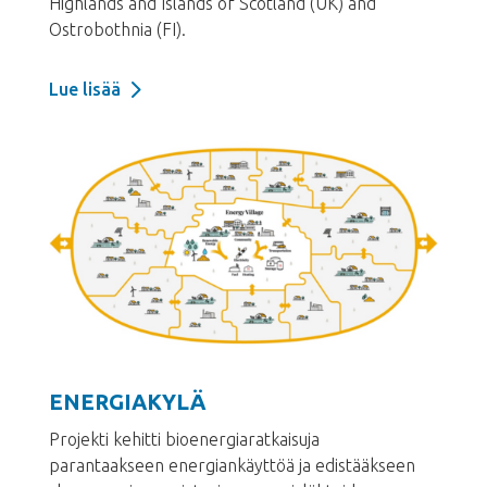
Highlands and Islands of Scotland (UK) and
Ostrobothnia (FI).
Lue lisää
ENERGIAKYLÄ
Projekti kehitti bioenergiaratkaisuja
parantaakseen energiankäyttöä ja edistääkseen