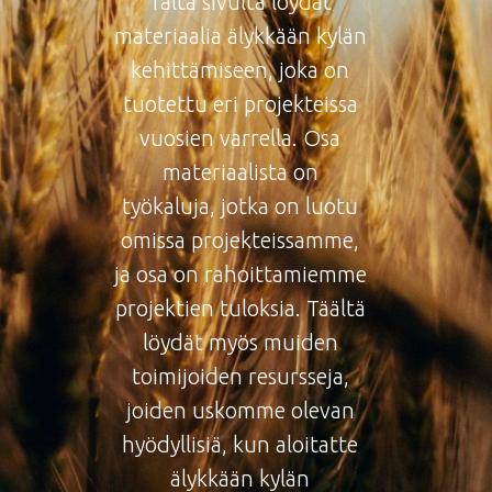
Tältä sivulta löydät
materiaalia älykkään kylän
kehittämiseen, joka on
tuotettu eri projekteissa
vuosien varrella. Osa
materiaalista on
työkaluja, jotka on luotu
omissa projekteissamme,
ja osa on rahoittamiemme
projektien tuloksia. Täältä
löydät myös muiden
toimijoiden resursseja,
joiden uskomme olevan
hyödyllisiä, kun aloitatte
älykkään kylän