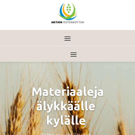
Materiaaleja
älykkäälle
kylälle