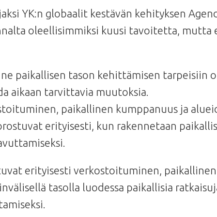
ksi YK:n globaalit kestävän kehityksen Agend
lta oleellisimmiksi kuusi tavoitetta, mutt
e paikallisen tason kehittämisen tarpeisiin 
ada aikaan tarvittavia muutoksia.
stoituminen, paikallinen kumppanuus ja aluei
rostuvat erityisesti, kun rakennetaan paikallis
avuttamiseksi.
tuvat erityisesti verkostoituminen, paikallin
nvälisellä tasolla luodessa paikallisia ratkaisu
tamiseksi.