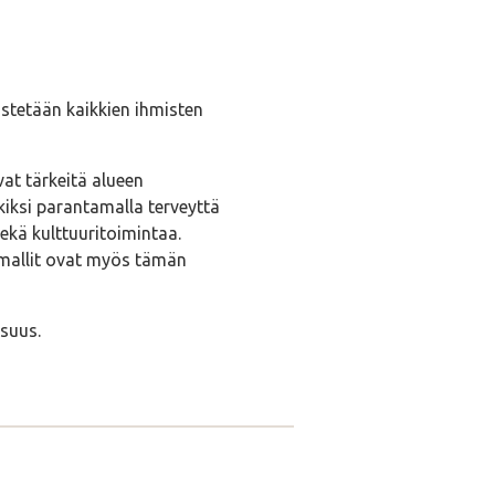
distetään kaikkien ihmisten
vat tärkeitä alueen
kiksi parantamalla terveyttä
sekä kulttuuritoimintaa.
yömallit ovat myös tämän
suus.