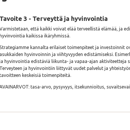
Tavoite 3 - Terveyttä ja hyvinvointia
Varmistetaan, että kaikki voivat elää terveellistä elämää, ja e
hyvinvointia kaikissa ikäryhmissä.
Strategiamme kannalta erilaiset toimenpiteet ja investoinnit o
asukkaiden hyvinvoinnin ja viihtyvyyden edistämiseksi. Esimer
ja hyvinvointia edistäviä liikunta- ja vapaa-ajan aktiviteetteja 
Terveyteen ja hyvinvointiin liittyvät uudet palvelut ja yhteist
tavoitteen keskeisiä toimenpiteitä.
AVAINARVOT: tasa-arvo, pysyvyys, itsekunnioitus, suvaitsevai