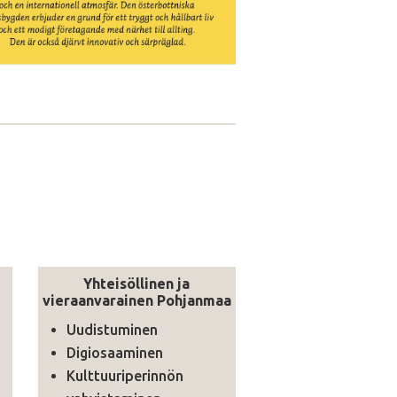
Yhteisöllinen ja
vieraanvarainen Pohjanmaa
Uudistuminen
Digiosaaminen
Kulttuuriperinnön