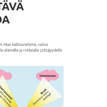
TÄVÄ
OA
 rikas kulttuurielämä, vahva
le elämälle ja rohkealle yrittäjyydelle