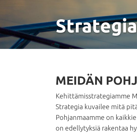
Strategi
MEIDÄN POH
Kehittämisstrategiamme M
Strategia kuvailee mitä pit
Pohjanmaamme on kaikkien m
on edellytyksiä rakentaa hy