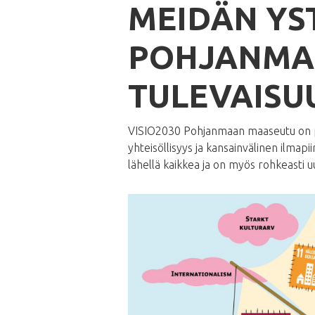
MEIDÄN YS
POHJANMA
TULEVAISU
VISIO2030 Pohjanmaan maaseutu on per
yhteisöllisyys ja kansainvälinen ilmapi
lähellä kaikkea ja on myös rohkeasti u