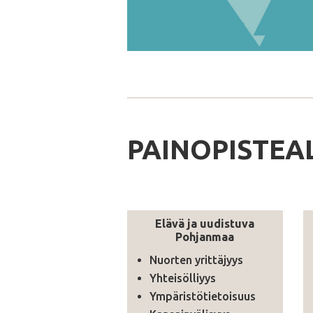
PAINOPISTEA
Elävä ja uudistuva
Pohjanmaa
Nuorten yrittäjyys
Yhteisölliyys
Ympäristötietoisuus