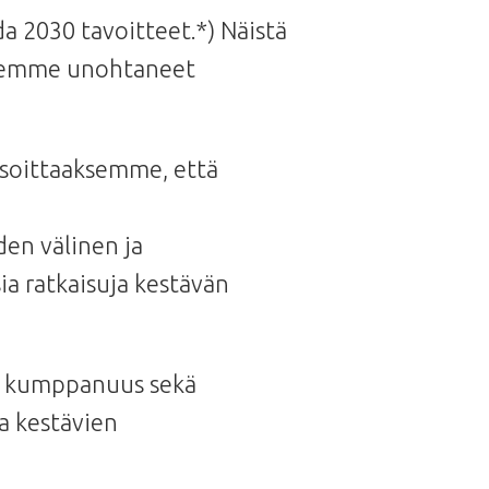
a 2030 tavoitteet.*) Näistä
a emme unohtaneet
osoittaaksemme, että
den välinen ja
ia ratkaisuja kestävän
en kumppanuus sekä
ja kestävien