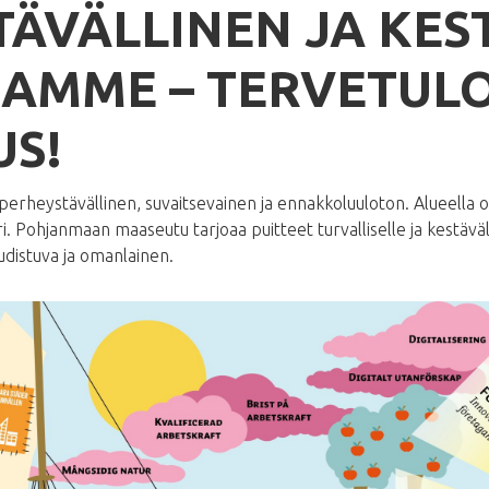
TÄVÄLLINEN JA KES
AMME – TERVETUL
US!
heystävällinen, suvaitsevainen ja ennakkoluuloton. Alueella on
iri. Pohjanmaan maaseutu tarjoaa puitteet turvalliselle ja kestäväl
udistuva ja omanlainen.