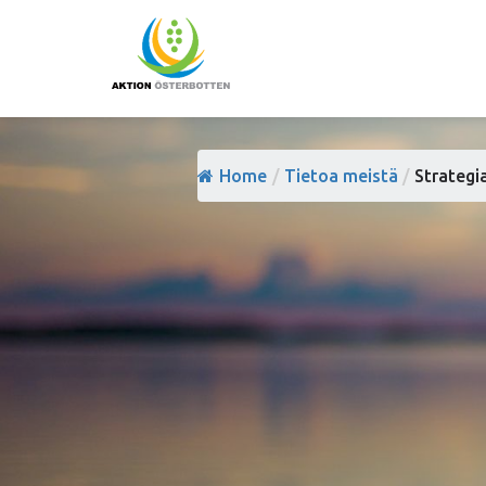
Home
/
Tietoa meistä
/
Strategi