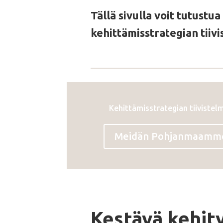
Tällä sivulla voit tutustu
kehittämisstrategian tiiv
Kehittämisstrategian tiivistel
Meidän Pohjanmaamme 
Kestävä kehit