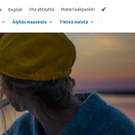
Ota yhteyttä
Materiaalipankki
a
English
Älykäs maaseutu
Tietoa meistä