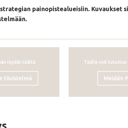
a strategian painopistealueisiin. Kuvaukset 
istelmään.
män löydät täältä
Täällä voit tutustua
tiivistelmä
Meidän 
ys