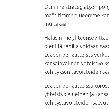
Otimme strategiatyön pohja
määritimme alueemme kanna
muitakaan.
Halusimme yhteensovittaa n
pienillä teoilla voidaan sa
Leader-periaatteista verko
kansainvälinen yhteistyö ko
kehityksen tavoitteiden sa
Leader-periaatteissa koros
yhteistyö alueiden ja kansai
kehitystavoitteiden saavut