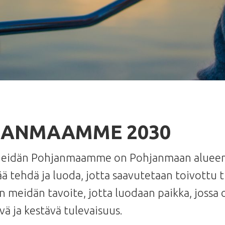
a
JANMAAMME 2030
eidän Pohjanmaamme on Pohjanmaan alueen 
ää tehdä ja luoda, jotta saavutetaan toivottu 
eidän tavoite, jotta luodaan paikka, jossa on 
vä ja kestävä tulevaisuus.