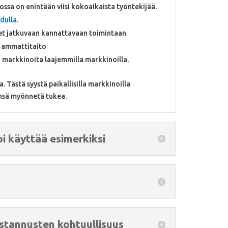
jossa on enintään viisi kokoaikaista työntekijää.
dulla
.
kset jatkuvaan kannattavaan toimintaan
vä ammattitaito
ia markkinoita laajemmilla markkinoilla.
a. Tästä syystä paikallisilla markkinoilla
eensä myönnetä tukea.
i käyttää esimerkiksi
stannusten kohtuullisuus