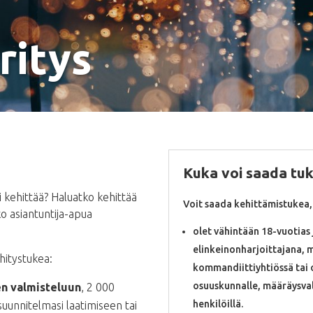
ritys
Kuka voi saada tu
si kehittää? Haluatko kehittää
Voit saada kehittämistukea, 
o asiantuntija-apua
olet vähintään 18-vuotias 
elinkeinonharjoittajana, m
ehitystukea:
kommandiittiyhtiössä tai 
osuuskunnalle, määräysvalt
en valmisteluun
, 2 000
henkilöillä.
asuunnitelmasi laatimiseen tai