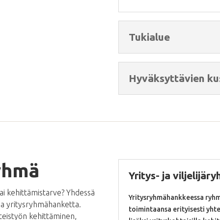
Tukialue
Hyväksyttävien ku
ryhmä
Yritys- ja viljelijär
tai kehittämistarve? Yhdessä
Yritysryhmähankkeessa ryhmän
ea yritysryhmähanketta.
toimintaansa erityisesti yhte
hteistyön kehittäminen,