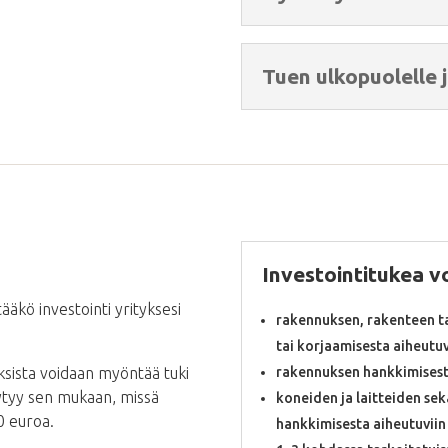
Tuen ulkopuolelle 
Investointitukea 
ääkö investointi yrityksesi
rakennuksen, rakenteen t
tai korjaamisesta aiheutuv
ksista voidaan myöntää tuki
rakennuksen hankkimisesta
äytyy sen mukaan, missä
koneiden ja laitteiden s
00 euroa.
hankkimisesta aiheutuviin