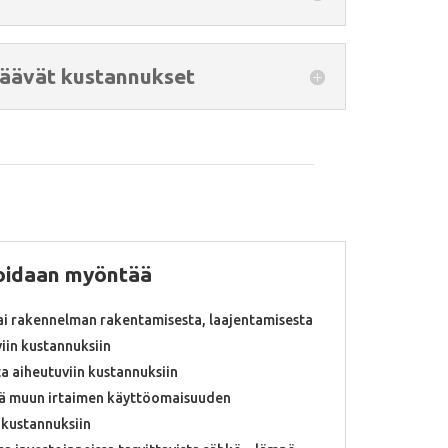
jäävät kustannukset
voidaan myöntää
ai rakennelman rakentamisesta, laajentamisesta
iin kustannuksiin
 aiheutuviin kustannuksiin
ekä muun irtaimen käyttöomaisuuden
 kustannuksiin