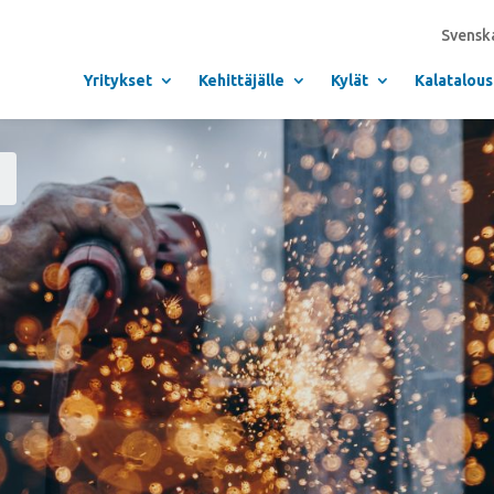
Svensk
Yritykset
Kehittäjälle
Kylät
Kalatalous