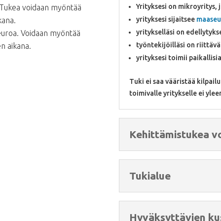
Yrityksesi on mikroyritys, 
Tukea voidaan myöntää
yrityksesi sijaitsee
maaseu
kana.
yritykselläsi on edellyty
uroa. Voidaan myöntää
työntekijöilläsi on riittä
n aikana.
yrityksesi toimii paikallis
Tuki ei saa vääristää kilpailu
toimivalle yritykselle ei yl
Kehittämistukea vo
Tukialue
Hyväksyttävien ku