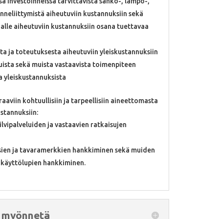
a investoinneissa tarvittavista sähkö-, lämpö-,
kenneliittymistä aiheutuviin kustannuksiin sekä
jalle aiheutuviin kustannuksiin osana tuettavaa
a ja toteutuksesta aiheutuviin yleiskustannuksiin
suista sekä muista vastaavista toimenpiteen
a yleiskustannuksista
viin kohtuullisiin ja tarpeellisiin aineettomasta
ustannuksiin:
lvipalveluiden ja vastaavien ratkaisujen
ksien ja tavaramerkkien hankkiminen sekä muiden
 käyttölupien hankkiminen.
i myönnetä