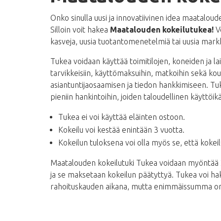
Onko sinulla uusi ja innovatiivinen idea maataloude
Silloin voit hakea
Maatalouden kokeilutukea!
Vo
kasveja, uusia tuotantomenetelmiä tai uusia markk
Tukea voidaan käyttää toimitilojen, koneiden ja lait
tarvikkeisiin, käyttömaksuihin, matkoihin sekä k
asiantuntijaosaamisen ja tiedon hankkimiseen. Tu
pieniin hankintoihin, joiden taloudellinen käyttöik
Tukea ei voi käyttää eläinten ostoon.
Kokeilu voi kestää enintään 3 vuotta.
Kokeilun tuloksena voi olla myös se, että kokeil
Maatalouden kokeilutuki
Tukea voidaan myöntää 2
ja se maksetaan kokeilun päätyttyä. Tukea voi hak
rahoituskauden aikana, mutta enimmäissumma on