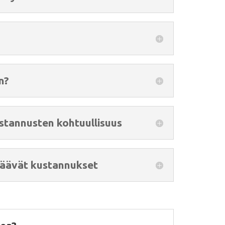
n?
stannusten kohtuullisuus
jäävät kustannukset