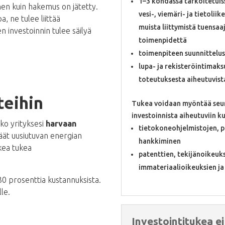
1–3 kohdassa tarkoitetuiss
nen kuin hakemus on jätetty.
vesi-, viemäri- ja tietolii
a, ne tulee liittää
muista liittymistä tuensaa
investoinnin tulee säilyä
toimenpidettä
toimenpiteen suunnittelust
lupa- ja rekisteröintimak
toteutuksesta aiheutuvist
teihin
Tukea voidaan myöntää seuraa
investoinnista aiheutuviin k
nko yrityksesi
harvaan
tietokoneohjelmistojen, pi
säät uusiutuvan energian
hankkiminen
kea tukea
patenttien, tekijänoikeu
immateriaalioikeuksien ja
 30 prosenttia kustannuksista.
le.
Investointitukea e