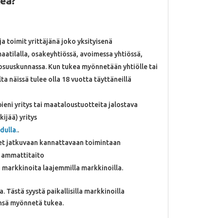
kea?
ja toimit yrittäjänä joko yksityisenä
aatilalla, osakeyhtiössä, avoimessa yhtiössä,
osuuskunnassa. Kun tukea myönnetään yhtiölle tai
a näissä tulee olla 18 vuotta täyttäneillä
pieni yritys tai maataloustuotteita jalostava
kijää) yritys
dulla.
.
kset jatkuvaan kannattavaan toimintaan
vä ammattitaito
ia markkinoita laajemmilla markkinoilla.
a. Tästä syystä paikallisilla markkinoilla
eensä myönnetä tukea.