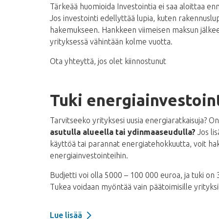
Tärkeää huomioida Investointia ei saa aloittaa en
Jos investointi edellyttää lupia, kuten rakennuslup
hakemukseen. Hankkeen viimeisen maksun jälkeen 
yrityksessä vähintään kolme vuotta.
Ota yhteyttä, jos olet kiinnostunut
Tuki energiainvestoin
Tarvitseeko yrityksesi uusia energiaratkaisuja? O
asutulla alueella tai ydinmaaseudulla?
Jos li
käyttöä tai parannat energiatehokkuutta, voit ha
energiainvestointeihin.
Budjetti voi olla 5000 – 100 000 euroa, ja tuki on
Tukea voidaan myöntää vain päätoimisille yrityksil
Lue lisää