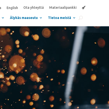
Ota yhteyttä
Materiaalipankki
a
English
Älykäs maaseutu
Tietoa meistä