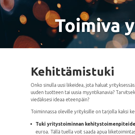
Toimiva y
Kehittämistuki
Onko sinulla uusi liikeidea, jota haluat yrityksessä
uuden tuotteen tai uusia myyntikanavia? Tarvitsek
viedäksesi ideaa eteenpäin?
Toiminnassa oleville yrityksille on tarjolla kaksi k
Tuki yritystoiminnan kehitystoimenpiteid
euroa. Tällä tuella voit saada apua liiketoimint