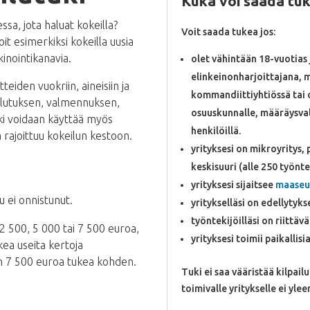
Kuka voi saada tu
ssa, jota haluat kokeilla?
Voit saada tukea jos:
it esimerkiksi kokeilla uusia
inointikanavia.
olet vähintään 18-vuotias 
elinkeinonharjoittajana, m
teiden vuokriin, aineisiin ja
kommandiittiyhtiössä tai 
oulutuksen, valmennuksen,
osuuskunnalle, määräysvalt
ki voidaan käyttää myös
henkilöillä.
ä rajoittuu kokeilun kestoon.
yrityksesi on mikroyritys, 
keskisuuri (alle 250 työnte
yrityksesi sijaitsee
maaseu
u ei onnistunut.
yritykselläsi on edellyty
työntekijöilläsi on riittä
 500, 5 000 tai 7 500 euroa,
yrityksesi toimii paikallis
ea useita kertoja
 7 500 euroa tukea kohden.
Tuki ei saa vääristää kilpailu
toimivalle yritykselle ei yl