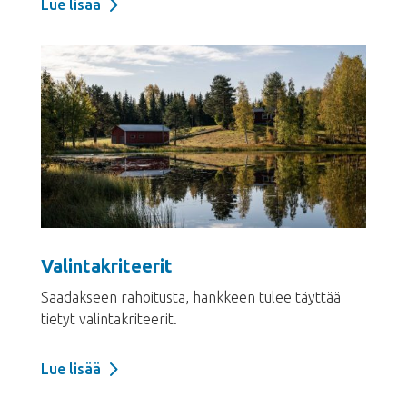
Lue lisää
Valintakriteerit
Saadakseen rahoitusta, hankkeen tulee täyttää
tietyt valintakriteerit.
Lue lisää