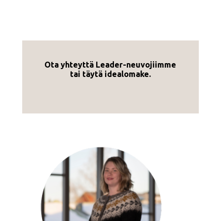
Ota yhteyttä Leader-neuvojiimme
tai täytä idealomake.