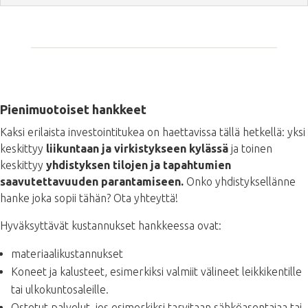
Pienimuotoiset hankkeet
Kaksi erilaista investointitukea on haettavissa tällä hetkellä: yksi
keskittyy
liikuntaan ja virkistykseen kylässä
ja toinen
keskittyy
yhdistyksen tilojen ja tapahtumien
saavutettavuuden parantamiseen.
Onko yhdistyksellänne
hanke joka sopii tähän? Ota yhteyttä!
Hyväksyttävät kustannukset hankkeessa ovat:
materiaalikustannukset
Koneet ja kalusteet, esimerkiksi valmiit välineet leikkikentille
tai ulkokuntosaleille.
Ostetut palvelut, jos esimerkiksi tarvitaan sähköasentajaa tai