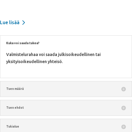
Lue lisää
Kuka voi saada tukea?
Valmistelurahaa voi saada julkisoikeudellinen tai
yksityisoikeudellinen yhteisö.
Tuen määrä
Tuen ehdot
Tukialue