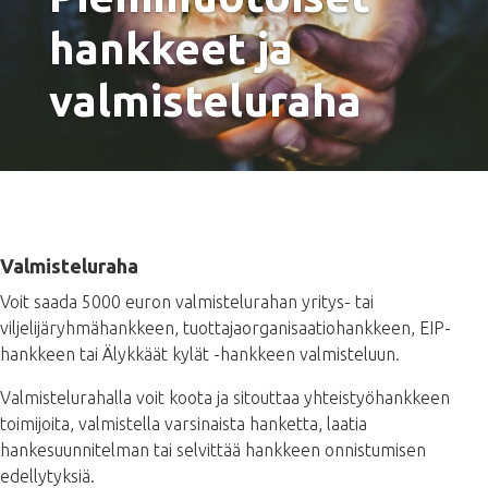
hankkeet ja
valmisteluraha
Valmisteluraha
Voit saada 5000 euron valmistelurahan yritys- tai
viljelijäryhmähankkeen, tuottajaorganisaatiohankkeen, EIP-
hankkeen tai Älykkäät kylät -hankkeen valmisteluun.
Valmistelurahalla voit koota ja sitouttaa yhteistyöhankkeen
toimijoita, valmistella varsinaista hanketta, laatia
hankesuunnitelman tai selvittää hankkeen onnistumisen
edellytyksiä.