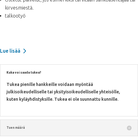
kirvesmiestä.
talkootyö
Lue lisää
Kuka voi saada tukea?
Tukea pienille hankkeille voidaan myöntää
julkisoikeudelliselle tai yksityisoikeudelliselle yhteisölle,
kuten kyläyhdistyksille. Tukea ei ole suunnattu kunnille.
Tuen määrä