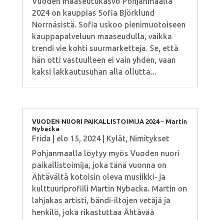
Vuoden maaseutukasvo Pohjanmaalla
2024 on kauppias Sofia Björklund
Norrnäsistä. Sofia uskoo pienimuotoiseen
kauppapalveluun maaseudulla, vaikka
trendi vie kohti suurmarketteja. Se, että
hän otti vastuulleen ei vain yhden, vaan
kaksi lakkautusuhan alla ollutta...
VUODEN NUORI PAIKALLISTOIMIJA 2024 – Martin
Nybacka
Frida
|
elo 15, 2024
|
Kylät
,
Nimitykset
Pohjanmaalla löytyy myös Vuoden nuori
paikallistoimija, joka tänä vuonna on
Ähtävältä kotoisin oleva musiikki- ja
kulttuuriprofiili Martin Nybacka. Martin on
lahjakas artisti, bändi-iltojen vetäjä ja
henkilö, joka rikastuttaa Ähtävää