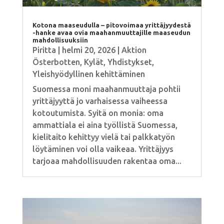
Kotona maaseudulla – pitovoimaa yrittäjyydestä
-hanke avaa ovia maahanmuuttajille maaseudun
mahdollisuuksiin
Piritta
|
helmi 20, 2026
|
Aktion
Österbotten
,
Kylät
,
Yhdistykset
,
Yleishyödyllinen kehittäminen
Suomessa moni maahanmuuttaja pohtii
yrittäjyyttä jo varhaisessa vaiheessa
kotoutumista. Syitä on monia: oma
ammattiala ei aina työllistä Suomessa,
kielitaito kehittyy vielä tai palkkatyön
löytäminen voi olla vaikeaa. Yrittäjyys
tarjoaa mahdollisuuden rakentaa oma...