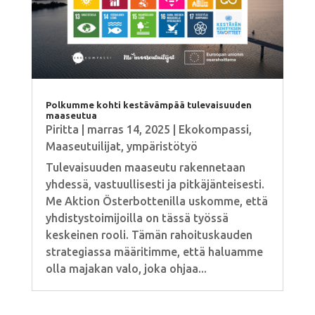
Polkumme kohti kestävämpää tulevaisuuden
maaseutua
Piritta
|
marras 14, 2025
|
Ekokompassi
,
Maaseutuilijat
,
ympäristötyö
Tulevaisuuden maaseutu rakennetaan
yhdessä, vastuullisesti ja pitkäjänteisesti.
Me Aktion Österbottenilla uskomme, että
yhdistystoimijoilla on tässä työssä
keskeinen rooli. Tämän rahoituskauden
strategiassa määritimme, että haluamme
olla majakan valo, joka ohjaa...