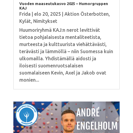
Vuoden maaseutukasvo 2025 – Humorgruppen
KAJ
Frida
|
elo 20, 2025
|
Aktion Österbotten
,
Kylät
,
Nimitykset
Huumoriryhmä KAJ:n nerot levittivät
tietoa pohjalaisesta mentaliteetista,
murteesta ja kulttuurista viehättävästi,
terävästi ja lämmöllä – niin Suomessa kuin
ulkomailla. Yhdistämällä aidosti ja
iloisesti suomenruotsalaisen
suomalaiseen Kevin, Axel ja Jakob ovat
monien...