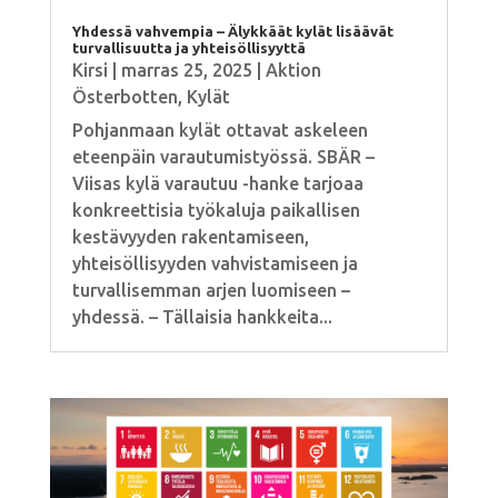
Yhdessä vahvempia – Älykkäät kylät lisäävät
turvallisuutta ja yhteisöllisyyttä
Kirsi
|
marras 25, 2025
|
Aktion
Österbotten
,
Kylät
Pohjanmaan kylät ottavat askeleen
eteenpäin varautumistyössä. SBÄR –
Viisas kylä varautuu -hanke tarjoaa
konkreettisia työkaluja paikallisen
kestävyyden rakentamiseen,
yhteisöllisyyden vahvistamiseen ja
turvallisemman arjen luomiseen –
yhdessä. – Tällaisia hankkeita...