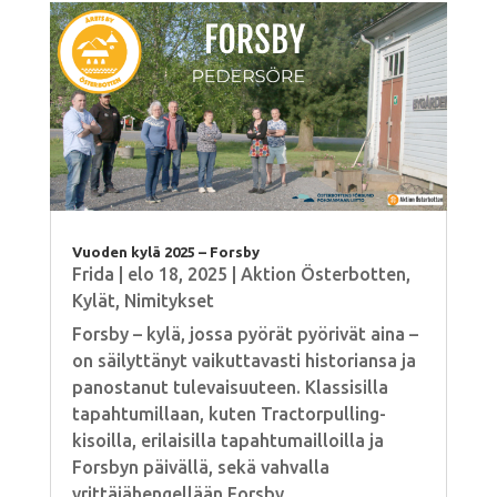
Vuoden kylä 2025 – Forsby
Frida
|
elo 18, 2025
|
Aktion Österbotten
,
Kylät
,
Nimitykset
Forsby – kylä, jossa pyörät pyörivät aina –
on säilyttänyt vaikuttavasti historiansa ja
panostanut tulevaisuuteen. Klassisilla
tapahtumillaan, kuten Tractorpulling-
kisoilla, erilaisilla tapahtumailloilla ja
Forsbyn päivällä, sekä vahvalla
yrittäjähengellään Forsby...