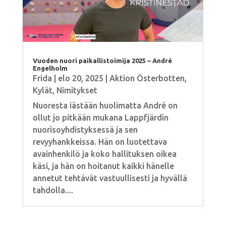
Vuoden nuori paikallistoimija 2025 – André
Engelholm
Frida
|
elo 20, 2025
|
Aktion Österbotten
,
Kylät
,
Nimitykset
Nuoresta iästään huolimatta André on
ollut jo pitkään mukana Lappfjärdin
nuorisoyhdistyksessä ja sen
revyyhankkeissa. Hän on luotettava
avainhenkilö ja koko hallituksen oikea
käsi, ja hän on hoitanut kaikki hänelle
annetut tehtävät vastuullisesti ja hyvällä
tahdolla....