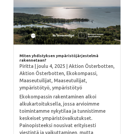
Miten yhdistyksen ympäristöjärjestelmä
rakennetaan?
Piritta
|
joulu 4, 2025
|
Aktion Österbotten
,
Aktion Österbotten
,
Ekokompassi
,
Maaseutuilijat
,
Maaseutuilijat
,
ympäristötyö
,
ympäristötyö
Ekokompassin rakentaminen alkoi
alkukartoituksella, jossa arvioimme
toimintamme nykytilaa ja tunnistimme
keskeiset ympäristövaikutukset.
Painopisteeksi nousivat erityisesti
viestintä ja vaikuttaminen, mutta