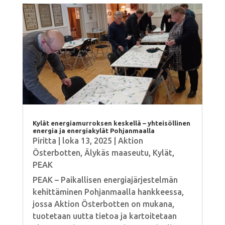
Kylät energiamurroksen keskellä – yhteisöllinen
energia ja energiakylät Pohjanmaalla
Piritta
|
loka 13, 2025
|
Aktion
Österbotten
,
Älykäs maaseutu
,
Kylät
,
PEAK
PEAK – Paikallisen energiajärjestelmän
kehittäminen Pohjanmaalla hankkeessa,
jossa Aktion Österbotten on mukana,
tuotetaan uutta tietoa ja kartoitetaan