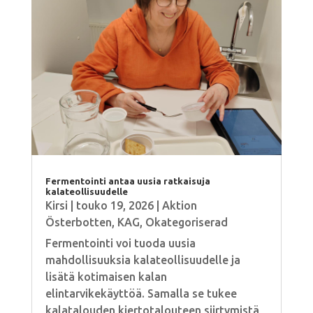
Fermentointi antaa uusia ratkaisuja
kalateollisuudelle
Kirsi
|
touko 19, 2026
|
Aktion
Österbotten
,
KAG
,
Okategoriserad
Fermentointi voi tuoda uusia
mahdollisuuksia kalateollisuudelle ja
lisätä kotimaisen kalan
elintarvikekäyttöä. Samalla se tukee
kalatalouden kiertotalouteen siirtymistä