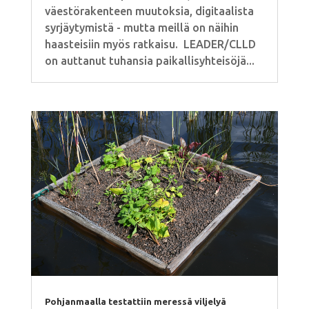
väestörakenteen muutoksia, digitaalista
syrjäytymistä - mutta meillä on näihin
haasteisiin myös ratkaisu. LEADER/CLLD
on auttanut tuhansia paikallisyhteisöjä...
Pohjanmaalla testattiin meressä viljelyä