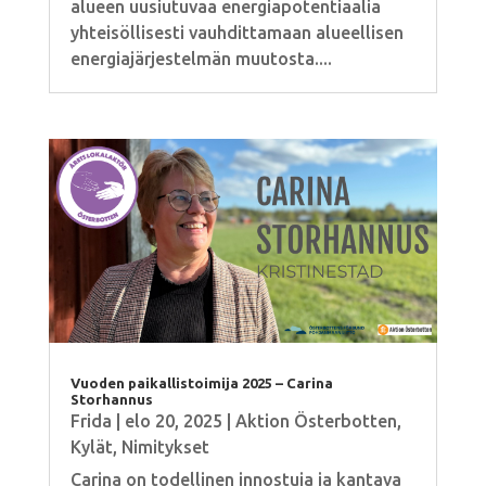
alueen uusiutuvaa energiapotentiaalia
yhteisöllisesti vauhdittamaan alueellisen
energiajärjestelmän muutosta....
Vuoden paikallistoimija 2025 – Carina
Storhannus
Frida
|
elo 20, 2025
|
Aktion Österbotten
,
Kylät
,
Nimitykset
Carina on todellinen innostuja ja kantava