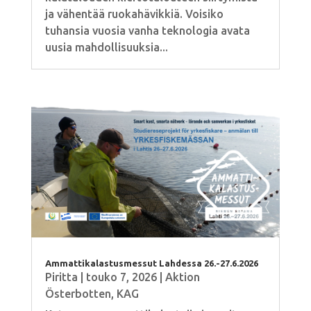
ja vähentää ruokahävikkiä. Voisiko
tuhansia vuosia vanha teknologia avata
uusia mahdollisuuksia...
Ammattikalastusmessut Lahdessa 26.-27.6.2026
Piritta
|
touko 7, 2026
|
Aktion
Österbotten
,
KAG