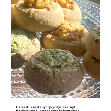
Harrastuksesta syntyi yritysidea, nyt
kotileipurin tuotteet ovat jo kaupoissa