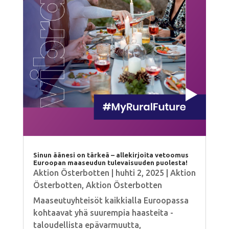
Sinun äänesi on tärkeä – allekirjoita vetoomus
Euroopan maaseudun tulevaisuuden puolesta!
Aktion Österbotten
|
huhti 2, 2025
|
Aktion
Österbotten
,
Aktion Österbotten
Maaseutuyhteisöt kaikkialla Euroopassa
kohtaavat yhä suurempia haasteita -
taloudellista epävarmuutta,