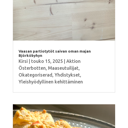
Vaasan partiotytöt saivan oman majan
Björköbyhyn
Kirsi
|
touko 15, 2025
|
Aktion
Österbotten
,
Maaseutuilijat
,
Okategoriserad
,
Yhdistykset
,
Yleishyödyllinen kehittäminen