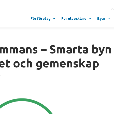
S
För företag
För utvecklare
Byar
sammans – Smarta byn
het och gemenskap
r