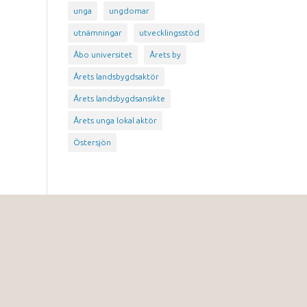
unga
ungdomar
utnämningar
utvecklingsstöd
Åbo universitet
Årets by
Årets landsbygdsaktör
Årets landsbygdsansikte
Årets unga lokal aktör
Östersjön