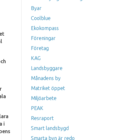
Byar
Coolblue
Ekokompass
et
Föreningar
l
Företag
KAG
och
Landsbyggare
Månadens by
Matriket öppet
r
ala
Miljöarbete
PEAK
lara
Resraport
a i
Smart landsbygd
apens
Smarta byn är redo