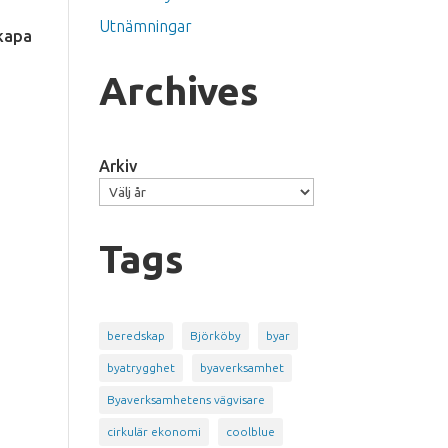
Utnämningar
skapa
Archives
Arkiv
Tags
beredskap
Björköby
byar
byatrygghet
byaverksamhet
Byaverksamhetens vägvisare
cirkulär ekonomi
coolblue