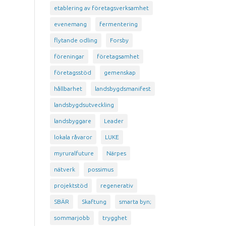
etablering av företagsverksamhet
evenemang
fermentering
flytande odling
Forsby
föreningar
företagsamhet
företagsstöd
gemenskap
hållbarhet
landsbygdsmanifest
landsbygdsutveckling
landsbyggare
Leader
lokala råvaror
LUKE
myruralfuture
Närpes
nätverk
possimus
projektstöd
regenerativ
SBÄR
Skaftung
smarta byn;
sommarjobb
trygghet