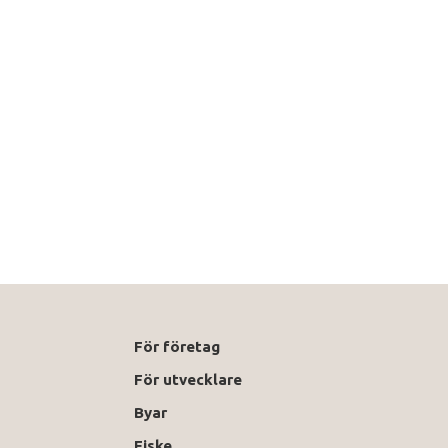
För företag
För utvecklare
Byar
Fiske