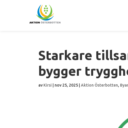
Starkare till
bygger trygg
av
Kirsi
|
nov 25, 2025
|
Aktion Österbotten
,
Bya