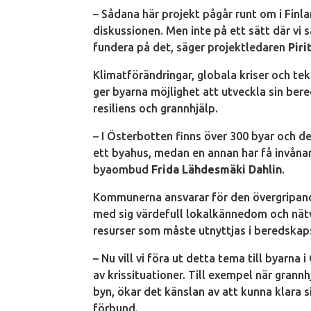
– Sådana här projekt pågår runt om i Finla
diskussionen. Men inte på ett sätt där vi s
fundera på det, säger projektledaren
Piri
Klimatförändringar, globala kriser och t
ger byarna möjlighet att utveckla sin be
resiliens och grannhjälp.
– I Österbotten finns över 300 byar och de
ett byahus, medan en annan har få invå
byaombud
Frida Lähdesmäki Dahlin
.
Kommunerna ansvarar för den övergripan
med sig värdefull lokalkännedom och nätver
resurser som måste utnyttjas i beredskap
– Nu vill vi föra ut detta tema till byarna
av krissituationer. Till exempel när grannh
byn, ökar det känslan av att kunna klara 
förbund.