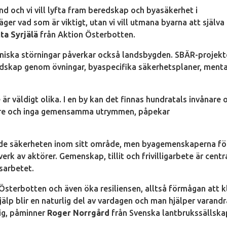
nd och vi vill lyfta fram beredskap och byasäkerhet i
äger vad som är viktigt, utan vi vill utmana byarna att själva
tta Syrjälä
från Aktion Österbotten.
ekniska störningar påverkar också landsbygden. SBÄR-projekt
redskap genom övningar, byaspecifika säkerhetsplaner, menta
 är väldigt olika. I en by kan det finnas hundratals invånare 
nare och inga gemensamma utrymmen, påpekar
de säkerheten inom sitt område, men byagemenskaperna fö
k av aktörer. Gemenskap, tillit och frivilligarbete är centr
sarbetet.
 i Österbotten och även öka resiliensen, alltså förmågan att k
jälp blir en naturlig del av vardagen och man hjälper varandr
sig, påminner
Roger Norrgård
från Svenska lantbrukssällsk