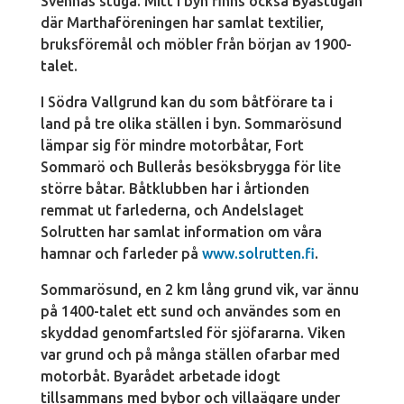
Svennas stuga. Mitt i byn finns också Byastugan
där Marthaföreningen har samlat textilier,
bruksföremål och möbler från början av 1900-
talet.
I Södra Vallgrund kan du som båtförare ta i
land på tre olika ställen i byn. Sommarösund
lämpar sig för mindre motorbåtar, Fort
Sommarö och Bullerås besöksbrygga för lite
större båtar. Båtklubben har i årtionden
remmat ut farlederna, och Andelslaget
Solrutten har samlat information om våra
hamnar och farleder på
www.solrutten.fi
.
Sommarösund, en 2 km lång grund vik, var ännu
på 1400-talet ett sund och användes som en
skyddad genomfartsled för sjöfararna. Viken
var grund och på många ställen ofarbar med
motorbåt. Byarådet arbetade idogt
tillsammans med bybor och villaägare under