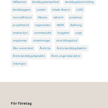
hållbarhet
landsbygdsmanifest
landsbygdsutveckling
landsbyggare
Leader
lokala råvaror
LUKE
myruralfuture
Närpes
nätverk
possimus
projektstöd
regenerativ
SBÄR
Skaftung
smarta byn;
sommarjobb
trygghet
unga
ungdomar
utnämningar
utvecklingsstöd
Åbo universitet
Årets by
Årets landsbygdsaktör
Årets landsbygdsansikte
Årets unga lokal aktör
Östersjön
För företag