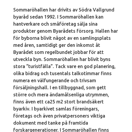
Sommaröhallen har drivits av Södra Vallgrund
byaråd sedan 1992. I Sommaröhallen kan
hantverkare och småföretag sälja sina
produkter genom Byarådets försorg. Hallen har
för byborna blivit något av en samlingsplats
med åren, samtidigt ger den inkomst åt
Byarådet som regelbundet jobbar för att
utveckla byn. Sommaröhallen har blivit byns
stora “turistfälla”. Tack vare en god planering,
olika bidrag och tusentals talkotimmar finns
numera en välfungerande och trivsam
försäljningshall. I en tillbyggnad, som gett
större och mera ändamålsenliga utrymmen,
finns även ett ca25 m2 stort brandsäkert
byarkiv. I byarkivet samlas föreningars,
företags och även privatpersoners viktiga
dokument med tanke på framtida
forskargenerationer. I Sommaröhallen finns