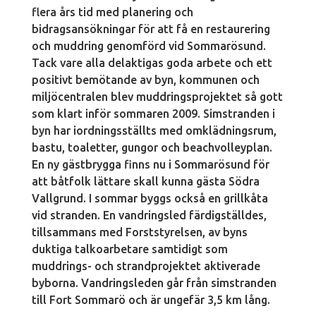
flera års tid med planering och
bidragsansökningar för att få en restaurering
och muddring genomförd vid Sommarösund.
Tack vare alla delaktigas goda arbete och ett
positivt bemötande av byn, kommunen och
miljöcentralen blev muddringsprojektet så gott
som klart inför sommaren 2009. Simstranden i
byn har iordningsställts med omklädningsrum,
bastu, toaletter, gungor och beachvolleyplan.
En ny gästbrygga finns nu i Sommarösund för
att båtfolk lättare skall kunna gästa Södra
Vallgrund. I sommar byggs också en grillkåta
vid stranden. En vandringsled färdigställdes,
tillsammans med Forststyrelsen, av byns
duktiga talkoarbetare samtidigt som
muddrings- och strandprojektet aktiverade
byborna. Vandringsleden går från simstranden
till Fort Sommarö och är ungefär 3,5 km lång.