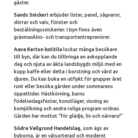
gäster.
Sands Snickeri
erbjuder lister, panel, sågvaror,
dörrar och valv, fönster och
beställningssnickerier. I byn finns även
grävmaskins- och transportentreprenörer.
Aava Kertun kotitila
lockar många besökare
till byn, där kan du tillbringa en avkopplande
dag och njuta av äkta landsbygds miljö med en
kopp kaffe eller delta i borstning och vård av
djuren. Du kan boka en utflykt för grupper året
runt eller besöka gården under sommarens
öppettider. Hästkörning, barns
födelsedagsfester, konstläger, visning av
komjölkning och andra roliga program ordnas.
Gården har mottot “för glädje, liv och närvaro!”
Södra Vallgrund Handelslag
, som ägs av
byborna, är en välsorterad och modernt