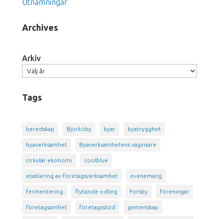
Utnämningar
Archives
Arkiv
Tags
beredskap
Björköby
byar
byatrygghet
byaverksamhet
Byaverksamhetens vägvisare
cirkulär ekonomi
coolblue
etablering av företagsverksamhet
evenemang
fermentering
flytande odling
Forsby
föreningar
företagsamhet
företagsstöd
gemenskap