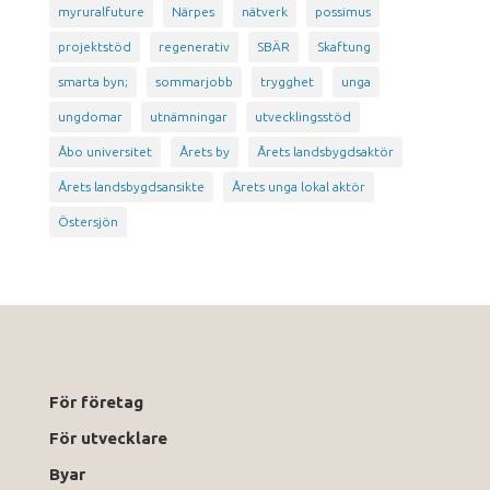
myruralfuture
Närpes
nätverk
possimus
projektstöd
regenerativ
SBÄR
Skaftung
smarta byn;
sommarjobb
trygghet
unga
ungdomar
utnämningar
utvecklingsstöd
Åbo universitet
Årets by
Årets landsbygdsaktör
Årets landsbygdsansikte
Årets unga lokal aktör
Östersjön
För företag
För utvecklare
Byar