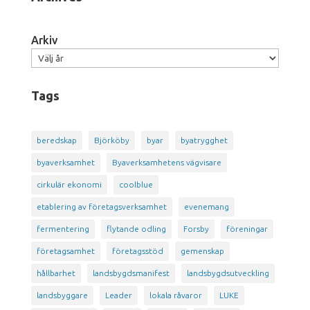
Arkiv
Tags
beredskap
Björköby
byar
byatrygghet
byaverksamhet
Byaverksamhetens vägvisare
cirkulär ekonomi
coolblue
etablering av företagsverksamhet
evenemang
fermentering
flytande odling
Forsby
föreningar
företagsamhet
företagsstöd
gemenskap
hållbarhet
landsbygdsmanifest
landsbygdsutveckling
landsbyggare
Leader
lokala råvaror
LUKE