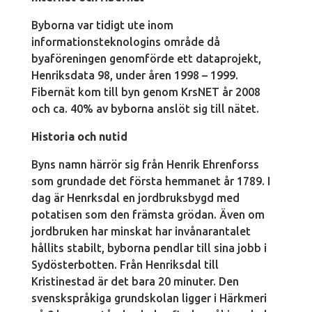
Byborna var tidigt ute inom
informationsteknologins område då
byaföreningen genomförde ett dataprojekt,
Henriksdata 98, under åren 1998 – 1999.
Fibernät kom till byn genom KrsNET år 2008
och ca. 40% av byborna anslöt sig till nätet.
Historia och nutid
Byns namn härrör sig från Henrik Ehrenforss
som grundade det första hemmanet år 1789. I
dag är Henrksdal en jordbruksbygd med
potatisen som den främsta grödan. Även om
jordbruken har minskat har invånarantalet
hållits stabilt, byborna pendlar till sina jobb i
Sydösterbotten. Från Henriksdal till
Kristinestad är det bara 20 minuter. Den
svenskspråkiga grundskolan ligger i Härkmeri