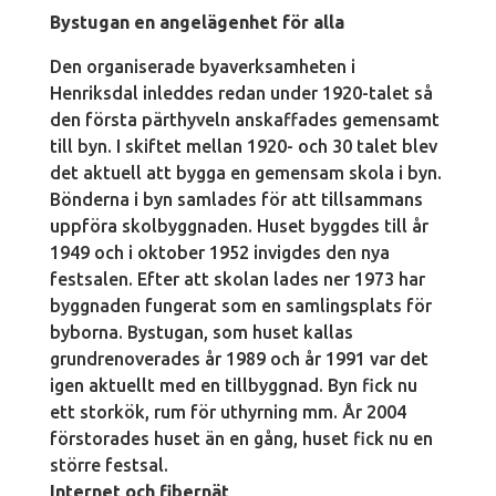
Bystugan en angelägenhet för alla
Den organiserade byaverksamheten i
Henriksdal inleddes redan under 1920-talet så
den första pärthyveln anskaffades gemensamt
till byn. I skiftet mellan 1920- och 30 talet blev
det aktuell att bygga en gemensam skola i byn.
Bönderna i byn samlades för att tillsammans
uppföra skolbyggnaden. Huset byggdes till år
1949 och i oktober 1952 invigdes den nya
festsalen. Efter att skolan lades ner 1973 har
byggnaden fungerat som en samlingsplats för
byborna. Bystugan, som huset kallas
grundrenoverades år 1989 och år 1991 var det
igen aktuellt med en tillbyggnad. Byn fick nu
ett storkök, rum för uthyrning mm. År 2004
förstorades huset än en gång, huset fick nu en
större festsal.
Internet och fibernät