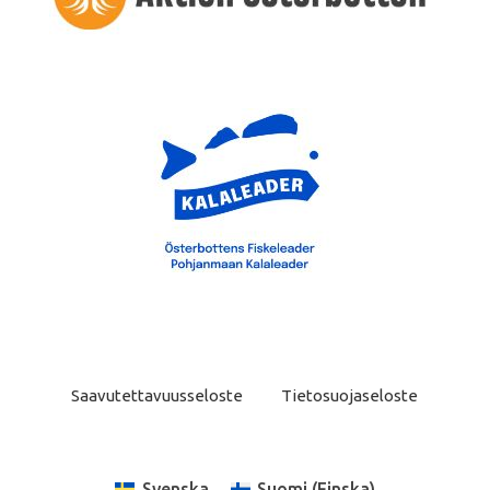
Saavutettavuusseloste
Tietosuojaseloste
Svenska
Suomi
(
Finska
)