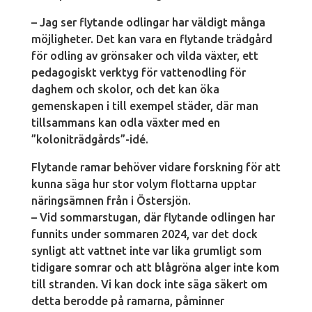
– Jag ser flytande odlingar har väldigt många
möjligheter. Det kan vara en flytande trädgård
för odling av grönsaker och vilda växter, ett
pedagogiskt verktyg för vattenodling för
daghem och skolor, och det kan öka
gemenskapen i till exempel städer, där man
tillsammans kan odla växter med en
”koloniträdgårds”-idé.
Flytande ramar behöver vidare forskning för att
kunna säga hur stor volym flottarna upptar
näringsämnen från i Östersjön.
– Vid sommarstugan, där flytande odlingen har
funnits under sommaren 2024, var det dock
synligt att vattnet inte var lika grumligt som
tidigare somrar och att blågröna alger inte kom
till stranden. Vi kan dock inte säga säkert om
detta berodde på ramarna, påminner