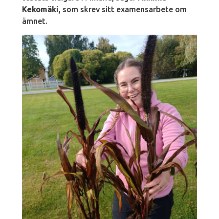
Kekomäki
, som skrev sitt examensarbete om
ämnet.