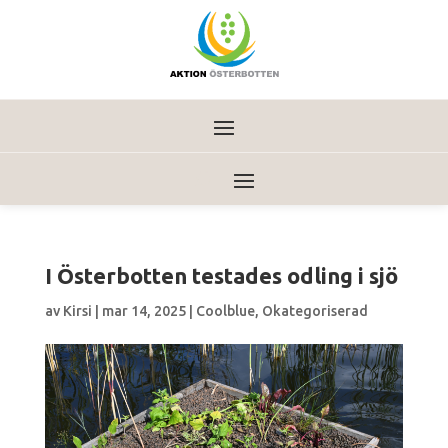
I Österbotten testades odling i sjö
av
Kirsi
|
mar 14, 2025
|
Coolblue
,
Okategoriserad