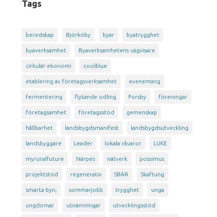
Tags
beredskap
Björköby
byar
byatrygghet
byaverksamhet
Byaverksamhetens vägvisare
cirkulär ekonomi
coolblue
etablering av företagsverksamhet
evenemang
fermentering
flytande odling
Forsby
föreningar
företagsamhet
företagsstöd
gemenskap
hållbarhet
landsbygdsmanifest
landsbygdsutveckling
landsbyggare
Leader
lokala råvaror
LUKE
myruralfuture
Närpes
nätverk
possimus
projektstöd
regenerativ
SBÄR
Skaftung
smarta byn;
sommarjobb
trygghet
unga
ungdomar
utnämningar
utvecklingsstöd