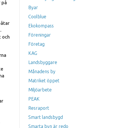
r på
Byar
Coolblue
båtar
Ekokompass
.
Föreningar
t och
Företag
KAG
rna
Landsbyggare
te
Månadens by
rna
Matriket öppet
Miljöarbete
PEAK
ar
Resraport
t
Smart landsbygd
l
Smarta byn är redo