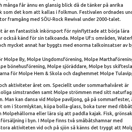
 många får ännu en glansig blick då de tänker på anrika
 som det kom att kallas i folkmun. Festivalen ordnades un
a stor framgång med SÖU-Rock Rewival under 2000-talet.
t är en fantastisk inkörsport för nyinflyttade att börja lära
 också känd för sin talkoanda. Molpe Uf:s områden, Water
och mycket annat har byggts med enorma talkoinsatser av 
för Molpe By, Molpe Ungdomsförening, Molpe Marthaförenin
olpe bönehusförening, Molpe sjöräddare, Molpe bys skiftesla
garna för Molpe Hem & Skola och daghemmet Molpe Tulavi
och aktiviteter året om. Speciellt under sommarhalvåret är
 soliga simstranden samt Molpe strömmen med sitt naturfag
 byn. Man kan dansa vid Molpe paviljong, gå på sommarfester,
t om i Stormlyktan, köpa bolla-glass, boka turer med ribbåt
olpehällorna eller lära sig att paddla kajak. Fisk, grönsa
l försäljning i byn. I Molpe finns två småbåtshamnar med
ora aktiviteten vid och på sjön så känns det tryggt att Mo