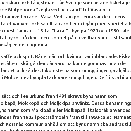
av fiskare och fångstmän från Sverige som anlade fiskeläge
jade Molpeborna ”segla ved och sand” till Vasa och
v brännved ökade i Vasa. Vedtransporterna var den tidens
0-talet var ved- och sandtransporterna i gång med speciella 
m mest fanns ett 15-tal ”haxar” i byn på 1920 och 1930-talet
tal bybor på den tiden. Jobbet på en vedhax var ett slitsam
 ansåg en del ungdomar.
kaffe och sprit. Både män och kvinnor var inblandade. Fiska
ömställen i skärgården där varorna kunde gömmas innan de
stlandet och såldes. Inkomsterna som smugglingen gav hjälp
 i Molpe blev byggda tack vare smugglingen. De första bila
 sätt och i en urkund från 1491 skrevs byns namn som
oikepä, Moickopä och Moijckipä använts. Dessa benämning
byns namn som Moikipää eller Moikepää. I talspråk användes
des från 1905 i poststämpeln fram till 1960-talet. Namne
ch Korsnäs kommun anhöll om att byns namn ska ändras til