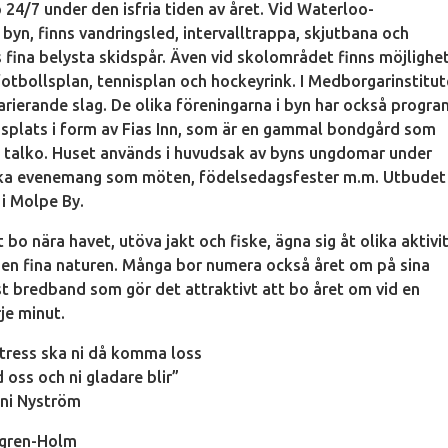
p 24/7 under den isfria tiden av året. Vid Waterloo-
byn, finns vandringsled, intervalltrappa, skjutbana och
fina belysta skidspår. Även vid skolområdet finns möjlighe
 fotbollsplan, tennisplan och hockeyrink. I Medborgarinstitu
varierande slag. De olika föreningarna i byn har också progr
ingsplats i form av Fias Inn, som är en gammal bondgård som
 talko. Huset används i huvudsak av byns ungdomar under
lika evenemang som möten, födelsedagsfester m.m. Utbudet
 i Molpe By.
 bo nära havet, utöva jakt och fiske, ägna sig åt olika aktivi
en fina naturen. Många bor numera också året om på sina
öst bredband som gör det attraktivt att bo året om vid en
je minut.
stress ska ni då komma loss
d oss och ni gladare blir”
nni Nyström
kgren-Holm