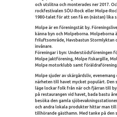
och utslitna och monterades ner 2017. Och
rockfestivalen SÖU-Rock eller Molpe-Rock
1980-talet för att sen få en (nästan) lik
Molpe är en föreningstät by. Föreningslive
känna byn och Molpeborna. Molpeborna är
friluftsområde, Havsbastun Stormlyktan 
invånare.
Föreningar i byn: Understödsföreningen 
Molpe jaktförening, Molpe fiskargille, M
Molpe motorklubb samt föräldraförenin
Molpe sjuder av skärgårdsliv, evenemang 
närheten till havet mycket populärt. Den
läge lockar folk från när och fjärran till
på restaurangen vid havet, bada bastu åre
besöka den gamla sjöbevakningsstationen M
och andra lokala produkter hittar man til
tillhörande gästhamn. Med tanke på den st