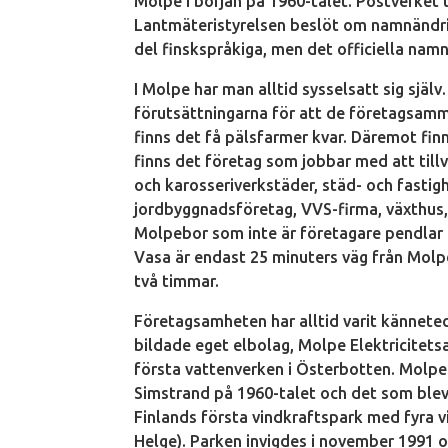
Molpe i början på 1960-talet. Postverket 
Lantmäteristyrelsen beslöt om namnändri
del finskspråkiga, men det officiella nam
I Molpe har man alltid sysselsatt sig själv
förutsättningarna för att de företagsamm
finns det få pälsfarmer kvar. Däremot finn
finns det företag som jobbar med att till
och karosseriverkstäder, städ- och fastig
jordbyggnadsföretag, VVS-firma, växthus, I
Molpebor som inte är företagare pendlar d
Vasa är endast 25 minuters väg från Molp
två timmar.
Företagsamheten har alltid varit kännete
bildade eget elbolag, Molpe Elektricitet
första vattenverken i Österbotten. Molpe 
Simstrand på 1960-talet och det som blev
Finlands första vindkraftspark med fyra vi
Helge). Parken invigdes i november 1991 oc