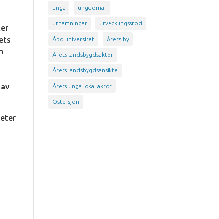
unga
ungdomar
utnämningar
utvecklingsstöd
ter
tets
Åbo universitet
Årets by
am
Årets landsbygdsaktör
Årets landsbygdsansikte
 av
Årets unga lokal aktör
Östersjön
teter