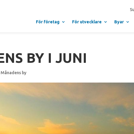
S
För företag
För utvecklare
Byar
NS BY I JUNI
,
Månadens by