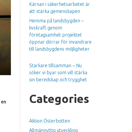
Kärnan i säkerhetsarbetet är
att stärka gemenskapen
Hemma på landsbygden –
livskraft genom
företagsamhet projektet
öppnar dörrar för invandrare
till landsbygdens möjligheter
Starkare tillsamman – Nu
söker vi byar som vill stärka
sin beredskap och trygghet
Categories
 en
n
Aktion Österbotten
Allmännyttig utveckling