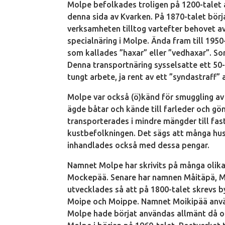
Molpe befolkades troligen på 1200-talet 
denna sida av Kvarken. På 1870-talet bör
verksamheten tilltog vartefter behovet a
specialnäring i Molpe. Ända fram till 195
som kallades ”haxar” eller ”vedhaxar”. So
Denna transportnäring sysselsatte ett 50-
tungt arbete, ja rent av ett ”syndastraff”
Molpe var också (ö)känd för smuggling av 
ägde båtar och kände till farleder och g
transporterades i mindre mängder till fa
kustbefolkningen. Det sägs att många hus
inhandlades också med dessa pengar.
Namnet Molpe har skrivits på många olika
Mockepää. Senare har namnen Måitäpä, M
utvecklades så att på 1800-talet skrevs 
Moipe och Moippe. Namnet Moikipää använ
Molpe hade börjat användas allmänt då o