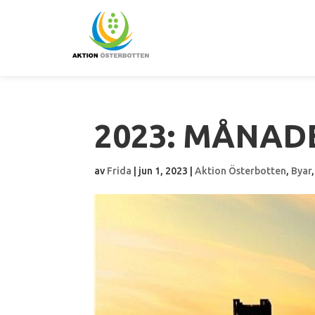
2023: MÅNADE
av
Frida
|
jun 1, 2023
|
Aktion Österbotten
,
Byar