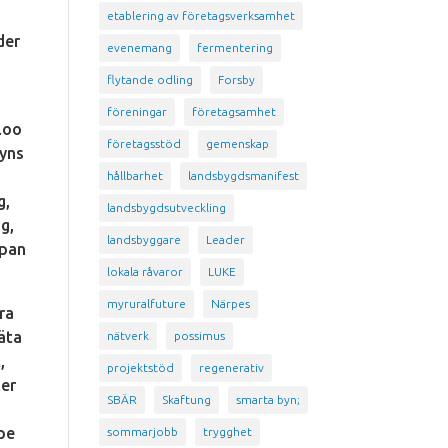
etablering av företagsverksamhet
der
evenemang
fermentering
flytande odling
Forsby
föreningar
företagsamhet
loo
företagsstöd
gemenskap
byns
hållbarhet
landsbygdsmanifest
g,
landsbygdsutveckling
g,
landsbyggare
Leader
ppan
lokala råvaror
LUKE
myruralfuture
Närpes
ra
 äta
nätverk
possimus
,
projektstöd
regenerativ
ker
SBÄR
Skaftung
smarta byn;
lpe
sommarjobb
trygghet