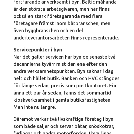
fortfarande är verksamt i byn. Baltic måhända
är den största arbetsgivaren, men här finns
också en stark företagaranda med flera
företagare främst inom båtbranschen, men
även byggbranschen och en del
underleverantörsarbeten finns representerade.
Servicepunkter i byn
När det gäller servicen har byn de senaste två
decennierna tyvärr mist den ena efter den
andra verksamhetspunkten. Byn saknar i dag
helt och hållet butik. Banken och HVC stängdes
för länge sedan, precis som postkontoret. För
ännu ett par år sedan, fanns det sommartid
kioskverksamhet i gamla butiksfastigheten.
Men inte nu längre.
Däremot verkar två livskraftiga företag i byn
som både säljer och servar båtar, snöskotrar,
fyrlingar och andra motorfordon. I byn finns