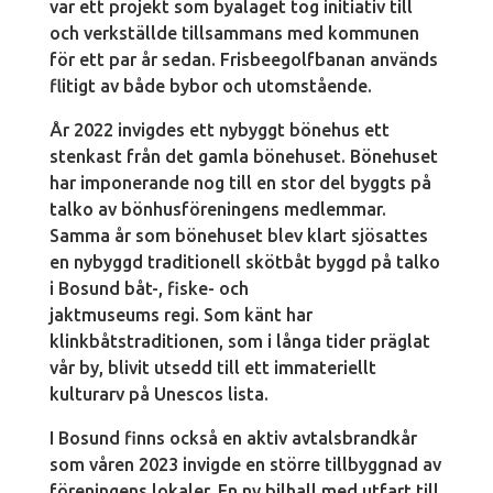
var ett projekt som byalaget tog initiativ till
och verkställde tillsammans med kommunen
för ett par år sedan. Frisbeegolfbanan används
flitigt av både bybor och utomstående.
År 2022 invigdes ett nybyggt bönehus ett
stenkast från det gamla bönehuset. Bönehuset
har imponerande nog till en stor del byggts på
talko av bönhusföreningens medlemmar.
Samma år som bönehuset blev klart sjösattes
en nybyggd traditionell skötbåt byggd på talko
i Bosund båt-, fiske- och
jaktmuseums regi. Som känt har
klinkbåtstraditionen, som i långa tider präglat
vår by, blivit utsedd till ett immateriellt
kulturarv på Unescos lista.
I Bosund finns också en aktiv avtalsbrandkår
som våren 2023 invigde en större tillbyggnad av
föreningens lokaler. En ny bilhall med utfart till