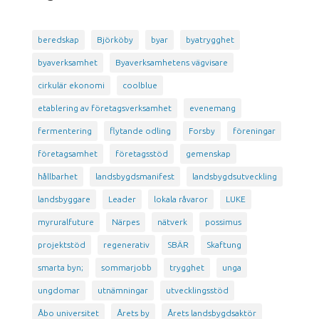
beredskap
Björköby
byar
byatrygghet
byaverksamhet
Byaverksamhetens vägvisare
cirkulär ekonomi
coolblue
etablering av företagsverksamhet
evenemang
fermentering
flytande odling
Forsby
föreningar
företagsamhet
företagsstöd
gemenskap
hållbarhet
landsbygdsmanifest
landsbygdsutveckling
landsbyggare
Leader
lokala råvaror
LUKE
myruralfuture
Närpes
nätverk
possimus
projektstöd
regenerativ
SBÄR
Skaftung
smarta byn;
sommarjobb
trygghet
unga
ungdomar
utnämningar
utvecklingsstöd
Åbo universitet
Årets by
Årets landsbygdsaktör