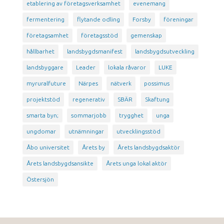
etablering av företagsverksamhet
evenemang
fermentering
flytande odling
Forsby
föreningar
företagsamhet
företagsstöd
gemenskap
hållbarhet
landsbygdsmanifest
landsbygdsutveckling
landsbyggare
Leader
lokala råvaror
LUKE
myruralfuture
Närpes
nätverk
possimus
projektstöd
regenerativ
SBÄR
Skaftung
smarta byn;
sommarjobb
trygghet
unga
ungdomar
utnämningar
utvecklingsstöd
Åbo universitet
Årets by
Årets landsbygdsaktör
Årets landsbygdsansikte
Årets unga lokal aktör
Östersjön