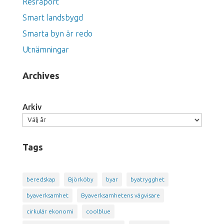
Resraport
Smart landsbygd
Smarta byn är redo
Utnämningar
Archives
Arkiv
Tags
beredskap
Björköby
byar
byatrygghet
byaverksamhet
Byaverksamhetens vägvisare
cirkulär ekonomi
coolblue