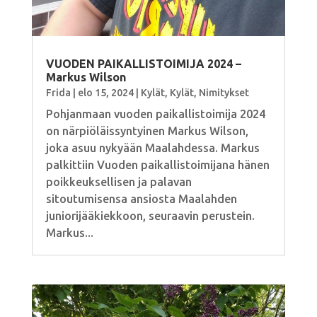
VUODEN PAIKALLISTOIMIJA 2024 –
Markus Wilson
Frida
|
elo 15, 2024
|
Kylät
,
Kylät
,
Nimitykset
Pohjanmaan vuoden paikallistoimija 2024
on närpiöläissyntyinen Markus Wilson,
joka asuu nykyään Maalahdessa. Markus
palkittiin Vuoden paikallistoimijana hänen
poikkeuksellisen ja palavan
sitoutumisensa ansiosta Maalahden
juniorijääkiekkoon, seuraavin perustein.
Markus...