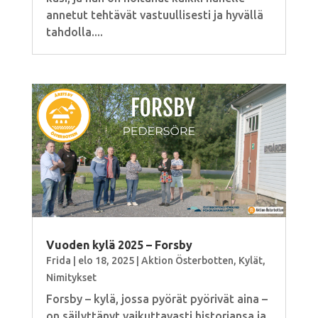
annetut tehtävät vastuullisesti ja hyvällä
tahdolla....
Vuoden kylä 2025 – Forsby
Frida
|
elo 18, 2025
|
Aktion Österbotten
,
Kylät
,
Nimitykset
Forsby – kylä, jossa pyörät pyörivät aina –
on säilyttänyt vaikuttavasti historiansa ja