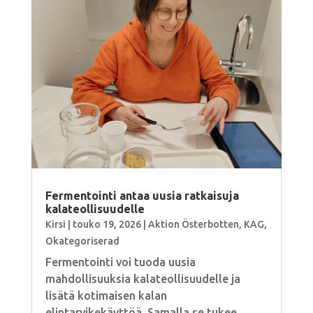
Fermentointi antaa uusia ratkaisuja
kalateollisuudelle
Kirsi
|
touko 19, 2026
|
Aktion Österbotten
,
KAG
,
Okategoriserad
Fermentointi voi tuoda uusia
mahdollisuuksia kalateollisuudelle ja
lisätä kotimaisen kalan
elintarvikekäyttöä. Samalla se tukee