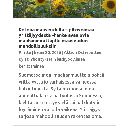
Kotona maaseudulla – pitovoimaa
yrittäjyydestä -hanke avaa ovia
maahanmuuttajille maaseudun
mahdollisuuksiin
Piritta
|
helmi 20, 2026
|
Aktion Österbotten
,
Kylät
,
Yhdistykset
,
Yleishyödyllinen
kehittäminen
Suomessa moni maahanmuuttaja pohtii
yrittäjyyttä jo varhaisessa vaiheessa
kotoutumista. Syitä on monia: oma
ammattiala ei aina työllistä Suomessa,
kielitaito kehittyy vielä tai palkkatyön
löytäminen voi olla vaikeaa. Yrittäjyys
tarjoaa mahdollisuuden rakentaa oma...