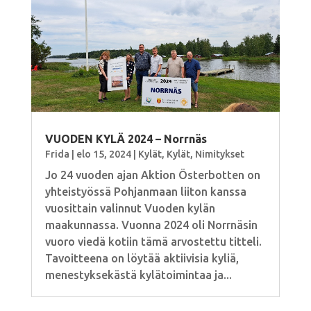
VUODEN KYLÄ 2024 – Norrnäs
Frida
|
elo 15, 2024
|
Kylät
,
Kylät
,
Nimitykset
Jo 24 vuoden ajan Aktion Österbotten on
yhteistyössä Pohjanmaan liiton kanssa
vuosittain valinnut Vuoden kylän
maakunnassa. Vuonna 2024 oli Norrnäsin
vuoro viedä kotiin tämä arvostettu titteli.
Tavoitteena on löytää aktiivisia kyliä,
menestyksekästä kylätoimintaa ja...