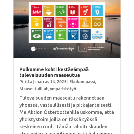
Polkumme kohti kestävämpää
tulevaisuuden maaseutua
Piritta
|
marras 14, 2025
|
Ekokompassi
,
Maaseutuilijat
,
ympäristötyö
Tulevaisuuden maaseutu rakennetaan
yhdessä, vastuullisesti ja pitkäjänteisesti.
Me Aktion Österbottenilla uskomme, että
yhdistystoimijoilla on tässä työssä
keskeinen rooli. Tämän rahoituskauden
strategiassa määritimme, että haluamme