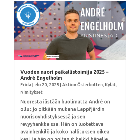
Vuoden nuori paikallistoimija 2025 –
André Engelholm
Frida
|
elo 20, 2025
|
Aktion Österbotten
,
Kylät
,
Nimitykset
Nuoresta iästään huolimatta André on
ollut jo pitkään mukana Lappfjärdin
nuorisoyhdistyksessä ja sen
revyyhankkeissa. Hän on luotettava
avainhenkilö ja koko hallituksen oikea
käsi, ja hän on hoitanut kaikki hänelle