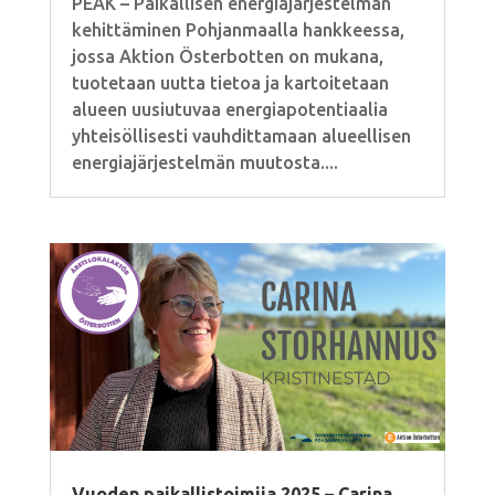
PEAK – Paikallisen energiajärjestelmän
kehittäminen Pohjanmaalla hankkeessa,
jossa Aktion Österbotten on mukana,
tuotetaan uutta tietoa ja kartoitetaan
alueen uusiutuvaa energiapotentiaalia
yhteisöllisesti vauhdittamaan alueellisen
energiajärjestelmän muutosta....
Vuoden paikallistoimija 2025 – Carina