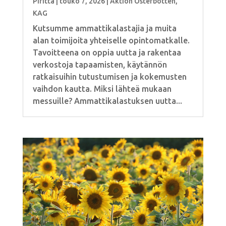
Piritta
|
touko 7, 2026
|
Aktion Österbotten
,
KAG
Kutsumme ammattikalastajia ja muita
alan toimijoita yhteiselle opintomatkalle.
Tavoitteena on oppia uutta ja rakentaa
verkostoja tapaamisten, käytännön
ratkaisuihin tutustumisen ja kokemusten
vaihdon kautta. Miksi lähteä mukaan
messuille? Ammattikalastuksen uutta...