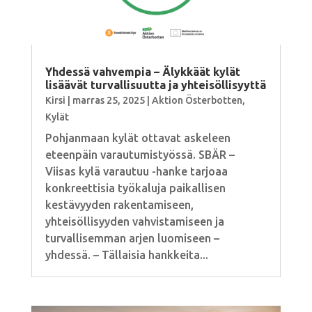
Yhdessä vahvempia – Älykkäät kylät
lisäävät turvallisuutta ja yhteisöllisyyttä
Kirsi
|
marras 25, 2025
|
Aktion Österbotten
,
Kylät
Pohjanmaan kylät ottavat askeleen
eteenpäin varautumistyössä. SBÄR –
Viisas kylä varautuu -hanke tarjoaa
konkreettisia työkaluja paikallisen
kestävyyden rakentamiseen,
yhteisöllisyyden vahvistamiseen ja
turvallisemman arjen luomiseen –
yhdessä. – Tällaisia hankkeita...