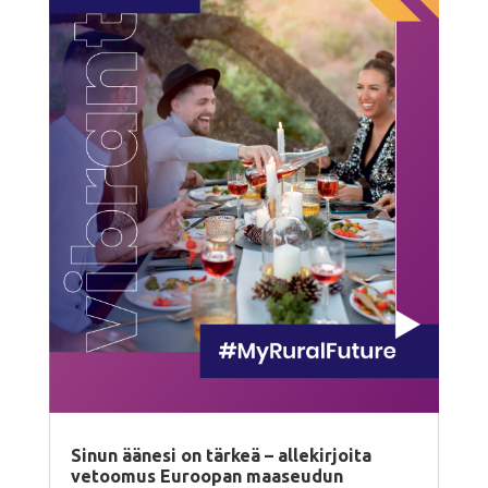
Sinun äänesi on tärkeä – allekirjoita
vetoomus Euroopan maaseudun