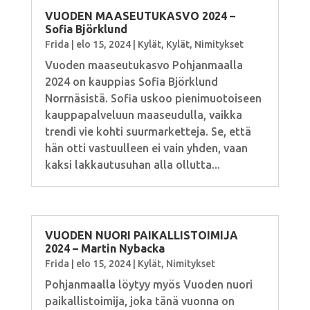
VUODEN MAASEUTUKASVO 2024 –
Sofia Björklund
Frida
|
elo 15, 2024
|
Kylät
,
Kylät
,
Nimitykset
Vuoden maaseutukasvo Pohjanmaalla
2024 on kauppias Sofia Björklund
Norrnäsistä. Sofia uskoo pienimuotoiseen
kauppapalveluun maaseudulla, vaikka
trendi vie kohti suurmarketteja. Se, että
hän otti vastuulleen ei vain yhden, vaan
kaksi lakkautusuhan alla ollutta...
VUODEN NUORI PAIKALLISTOIMIJA
2024 – Martin Nybacka
Frida
|
elo 15, 2024
|
Kylät
,
Nimitykset
Pohjanmaalla löytyy myös Vuoden nuori
paikallistoimija, joka tänä vuonna on