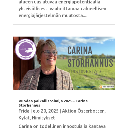
alueen uusiutuvaa energiapotentiaalia
yhteisöllisesti vauhdittamaan alueellisen
energiajärjestelmän muutosta....
Vuoden paikallistoimija 2025 – Carina
Storhannus
Frida
|
elo 20, 2025
|
Aktion Österbotten
,
Kylät
,
Nimitykset
Carina on todellinen innostuja ja kantava