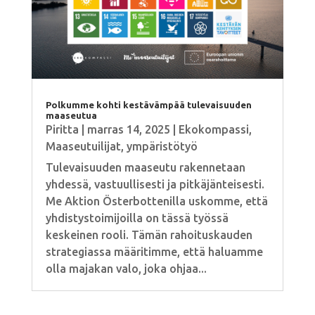
Polkumme kohti kestävämpää tulevaisuuden
maaseutua
Piritta
|
marras 14, 2025
|
Ekokompassi
,
Maaseutuilijat
,
ympäristötyö
Tulevaisuuden maaseutu rakennetaan
yhdessä, vastuullisesti ja pitkäjänteisesti.
Me Aktion Österbottenilla uskomme, että
yhdistystoimijoilla on tässä työssä
keskeinen rooli. Tämän rahoituskauden
strategiassa määritimme, että haluamme
olla majakan valo, joka ohjaa...