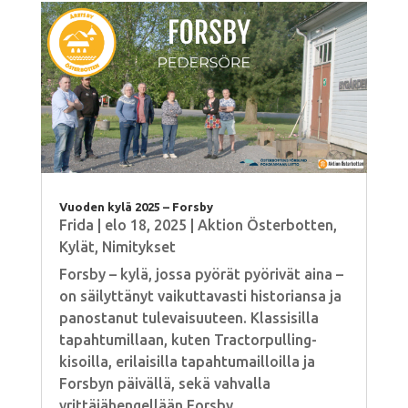
Vuoden kylä 2025 – Forsby
Frida
|
elo 18, 2025
|
Aktion Österbotten
,
Kylät
,
Nimitykset
Forsby – kylä, jossa pyörät pyörivät aina –
on säilyttänyt vaikuttavasti historiansa ja
panostanut tulevaisuuteen. Klassisilla
tapahtumillaan, kuten Tractorpulling-
kisoilla, erilaisilla tapahtumailloilla ja
Forsbyn päivällä, sekä vahvalla
yrittäjähengellään Forsby...