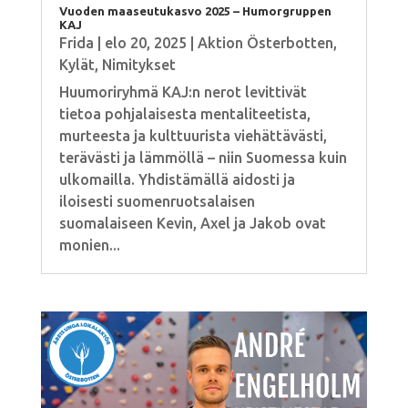
Vuoden maaseutukasvo 2025 – Humorgruppen
KAJ
Frida
|
elo 20, 2025
|
Aktion Österbotten
,
Kylät
,
Nimitykset
Huumoriryhmä KAJ:n nerot levittivät
tietoa pohjalaisesta mentaliteetista,
murteesta ja kulttuurista viehättävästi,
terävästi ja lämmöllä – niin Suomessa kuin
ulkomailla. Yhdistämällä aidosti ja
iloisesti suomenruotsalaisen
suomalaiseen Kevin, Axel ja Jakob ovat
monien...