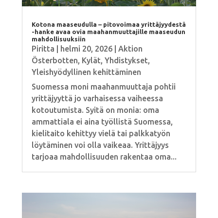
Kotona maaseudulla – pitovoimaa yrittäjyydestä
-hanke avaa ovia maahanmuuttajille maaseudun
mahdollisuuksiin
Piritta
|
helmi 20, 2026
|
Aktion
Österbotten
,
Kylät
,
Yhdistykset
,
Yleishyödyllinen kehittäminen
Suomessa moni maahanmuuttaja pohtii
yrittäjyyttä jo varhaisessa vaiheessa
kotoutumista. Syitä on monia: oma
ammattiala ei aina työllistä Suomessa,
kielitaito kehittyy vielä tai palkkatyön
löytäminen voi olla vaikeaa. Yrittäjyys
tarjoaa mahdollisuuden rakentaa oma...