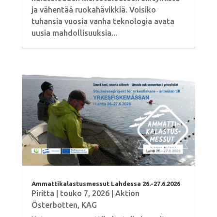
ja vähentää ruokahävikkiä. Voisiko
tuhansia vuosia vanha teknologia avata
uusia mahdollisuuksia...
Ammattikalastusmessut Lahdessa 26.-27.6.2026
Piritta
|
touko 7, 2026
|
Aktion
Österbotten
,
KAG