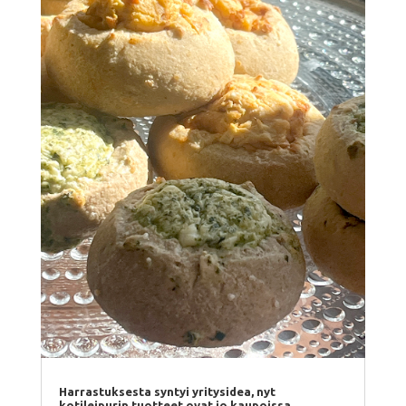
Harrastuksesta syntyi yritysidea, nyt
kotileipurin tuotteet ovat jo kaupoissa