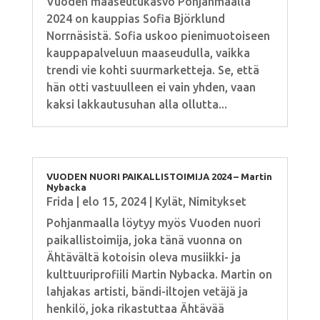
Vuoden maaseutukasvo Pohjanmaalla
2024 on kauppias Sofia Björklund
Norrnäsistä. Sofia uskoo pienimuotoiseen
kauppapalveluun maaseudulla, vaikka
trendi vie kohti suurmarketteja. Se, että
hän otti vastuulleen ei vain yhden, vaan
kaksi lakkautusuhan alla ollutta...
VUODEN NUORI PAIKALLISTOIMIJA 2024 – Martin
Nybacka
Frida
|
elo 15, 2024
|
Kylät
,
Nimitykset
Pohjanmaalla löytyy myös Vuoden nuori
paikallistoimija, joka tänä vuonna on
Ähtävältä kotoisin oleva musiikki- ja
kulttuuriprofiili Martin Nybacka. Martin on
lahjakas artisti, bändi-iltojen vetäjä ja
henkilö, joka rikastuttaa Ähtävää