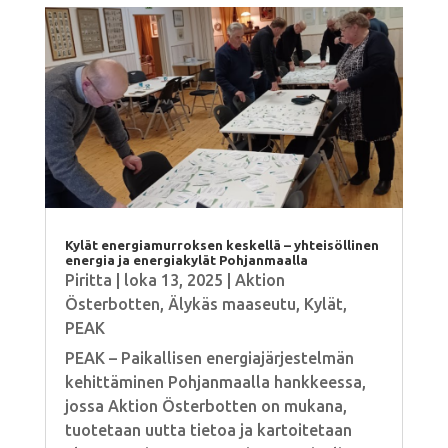
Kylät energiamurroksen keskellä – yhteisöllinen
energia ja energiakylät Pohjanmaalla
Piritta
|
loka 13, 2025
|
Aktion
Österbotten
,
Älykäs maaseutu
,
Kylät
,
PEAK
PEAK – Paikallisen energiajärjestelmän
kehittäminen Pohjanmaalla hankkeessa,
jossa Aktion Österbotten on mukana,
tuotetaan uutta tietoa ja kartoitetaan