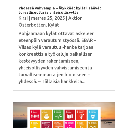
Yhdessä vahvempia – Älykkäät kylät lisäävät
turvallisuutta ja yhteisöllisyyttä
Kirsi
|
marras 25, 2025
|
Aktion
Österbotten
,
Kylät
Pohjanmaan kylät ottavat askeleen
eteenpäin varautumistyössä. SBÄR –
Viisas kylä varautuu -hanke tarjoaa
konkreettisia työkaluja paikallisen
kestävyyden rakentamiseen,
yhteisöllisyyden vahvistamiseen ja
turvallisemman arjen luomiseen –
yhdessä. – Tällaisia hankkeita...