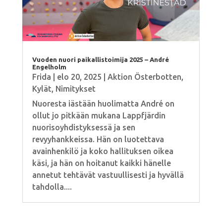
Vuoden nuori paikallistoimija 2025 – André
Engelholm
Frida
|
elo 20, 2025
|
Aktion Österbotten
,
Kylät
,
Nimitykset
Nuoresta iästään huolimatta André on
ollut jo pitkään mukana Lappfjärdin
nuorisoyhdistyksessä ja sen
revyyhankkeissa. Hän on luotettava
avainhenkilö ja koko hallituksen oikea
käsi, ja hän on hoitanut kaikki hänelle
annetut tehtävät vastuullisesti ja hyvällä
tahdolla....