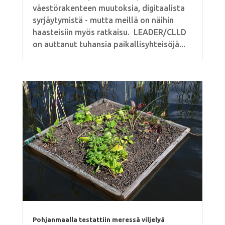
väestörakenteen muutoksia, digitaalista
syrjäytymistä - mutta meillä on näihin
haasteisiin myös ratkaisu. LEADER/CLLD
on auttanut tuhansia paikallisyhteisöjä...
Pohjanmaalla testattiin meressä viljelyä