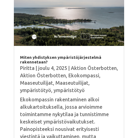
Miten yhdistyksen ympäristöjärjestelmä
rakennetaan?
Piritta
|
joulu 4, 2025
|
Aktion Österbotten
,
Aktion Österbotten
,
Ekokompassi
,
Maaseutuilijat
,
Maaseutuilijat
,
ympäristötyö
,
ympäristötyö
Ekokompassin rakentaminen alkoi
alkukartoituksella, jossa arvioimme
toimintamme nykytilaa ja tunnistimme
keskeiset ympäristövaikutukset.
Painopisteeksi nousivat erityisesti
viestintä ja vaikuttaminen, mutta