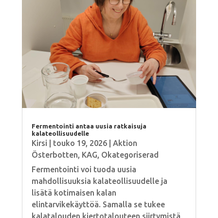
Fermentointi antaa uusia ratkaisuja
kalateollisuudelle
Kirsi
|
touko 19, 2026
|
Aktion
Österbotten
,
KAG
,
Okategoriserad
Fermentointi voi tuoda uusia
mahdollisuuksia kalateollisuudelle ja
lisätä kotimaisen kalan
elintarvikekäyttöä. Samalla se tukee
kalatalouden kiertotalouteen siirtymistä