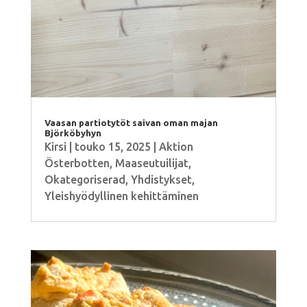
Vaasan partiotytöt saivan oman majan
Björköbyhyn
Kirsi
|
touko 15, 2025
|
Aktion
Österbotten
,
Maaseutuilijat
,
Okategoriserad
,
Yhdistykset
,
Yleishyödyllinen kehittäminen