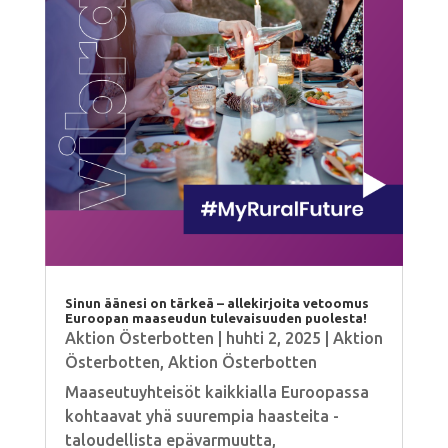
Sinun äänesi on tärkeä – allekirjoita vetoomus
Euroopan maaseudun tulevaisuuden puolesta!
Aktion Österbotten
|
huhti 2, 2025
|
Aktion
Österbotten
,
Aktion Österbotten
Maaseutuyhteisöt kaikkialla Euroopassa
kohtaavat yhä suurempia haasteita -
taloudellista epävarmuutta,