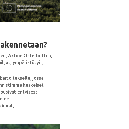
rakennetaan?
ten
,
Aktion Österbotten
,
lijat
,
ympäristötyö
,
artoituksella, jossa
unnistimme keskeiset
usivat erityisesti
timme
nnat,...