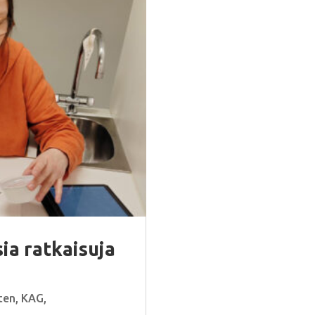
ia ratkaisuja
ten
,
KAG
,