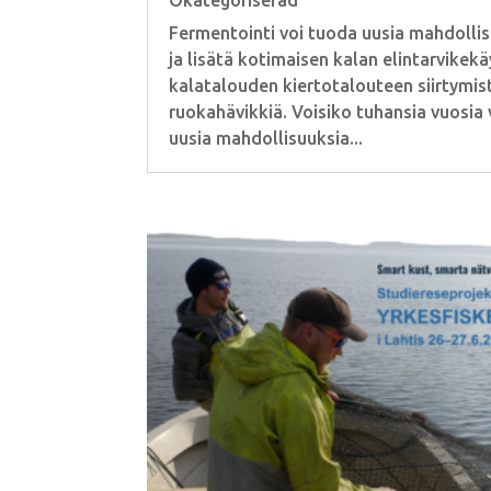
Okategoriserad
Fermentointi voi tuoda uusia mahdollis
ja lisätä kotimaisen kalan elintarvikek
kalatalouden kiertotalouteen siirtymis
ruokahävikkiä. Voisiko tuhansia vuosia
uusia mahdollisuuksia...