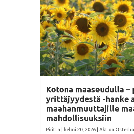
Kotona maaseudulla – 
yrittäjyydestä -hanke 
maahanmuuttajille m
mahdollisuuksiin
Piritta
|
helmi 20, 2026
|
Aktion Österb