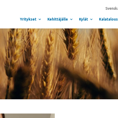
Svensk
Yritykset
Kehittäjälle
Kylät
Kalatalous