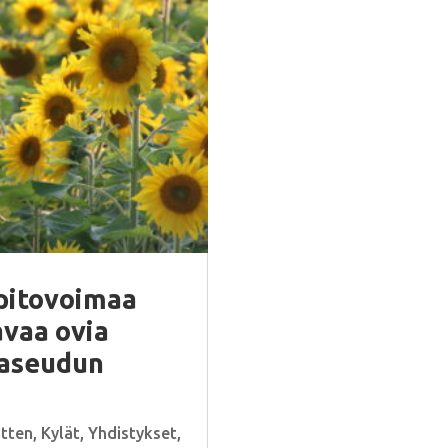
pitovoimaa
avaa ovia
aaseudun
otten
,
Kylät
,
Yhdistykset
,