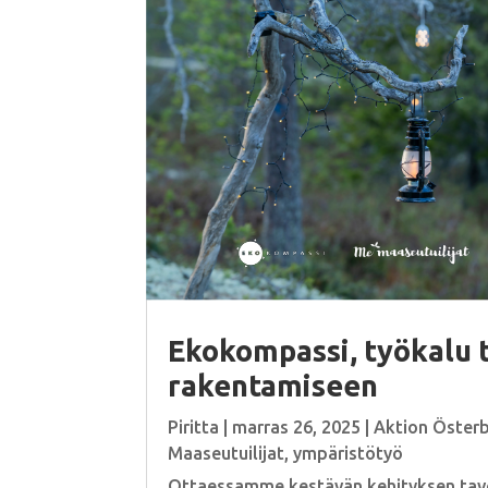
Ekokompassi, työkalu 
rakentamiseen
Piritta
|
marras 26, 2025
|
Aktion Öster
Maaseutuilijat
,
ympäristötyö
Ottaessamme kestävän kehityksen tav