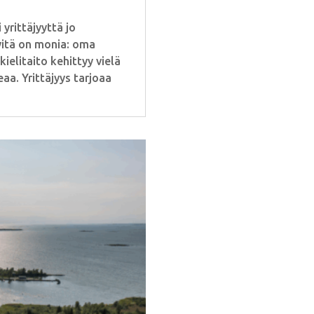
rittäjyyttä jo
yitä on monia: oma
ielitaito kehittyy vielä
aa. Yrittäjyys tarjoaa