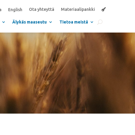
Ota yhteyttä
Materiaalipankki
a
English
Älykäs maaseutu
Tietoa meistä