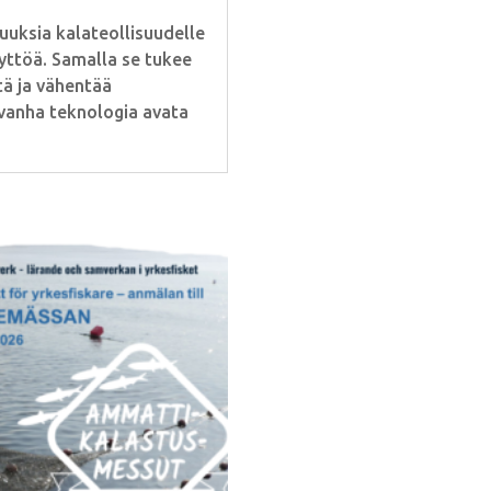
uuksia kalateollisuudelle
äyttöä. Samalla se tukee
tä ja vähentää
 vanha teknologia avata