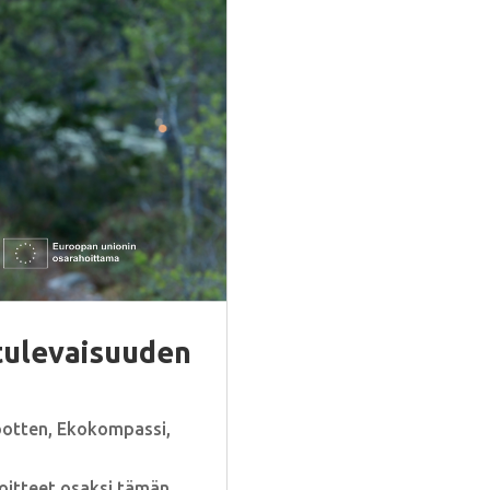
tulevaisuuden
botten
,
Ekokompassi
,
oitteet osaksi tämän