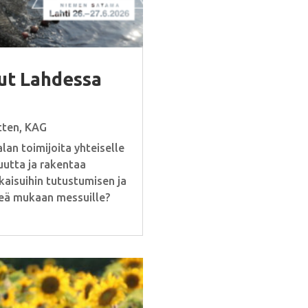
ut Lahdessa
tten
,
KAG
an toimijoita yhteiselle
uutta ja rakentaa
aisuihin tutustumisen ja
teä mukaan messuille?