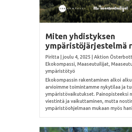
Miten yhdistyksen
ympäristöjärjestelmä 
Piritta
|
joulu 4, 2025
|
Aktion Österbot
Ekokompassi
,
Maaseutuilijat
,
Maaseutui
ympäristötyö
Ekokompassin rakentaminen alkoi alkuk
arvioimme toimintamme nykytilaa ja t
ympäristövaikutukset. Painopisteeksi no
viestintä ja vaikuttaminen, mutta nos
ympäristöohjelmaan mukaan myös hanki