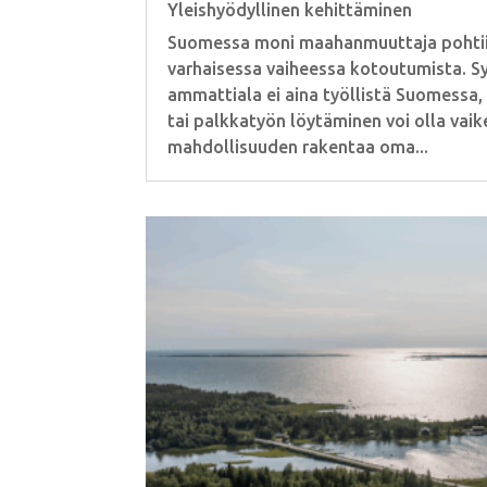
Yleishyödyllinen kehittäminen
Suomessa moni maahanmuuttaja pohtii y
varhaisessa vaiheessa kotoutumista. S
ammattiala ei aina työllistä Suomessa, k
tai palkkatyön löytäminen voi olla vaike
mahdollisuuden rakentaa oma...