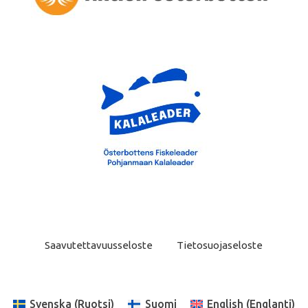
Saavutettavuusseloste
Tietosuojaseloste
Svenska
(
Ruotsi
)
Suomi
English
(
Englanti
)