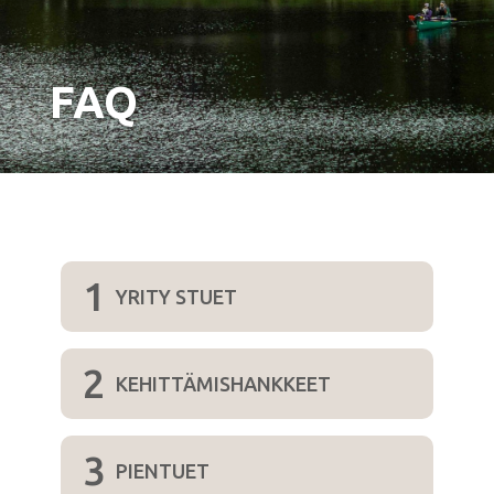
FAQ
1
YRITY STUET
2
KEHITTÄMISHANKKEET
3
PIENTUET