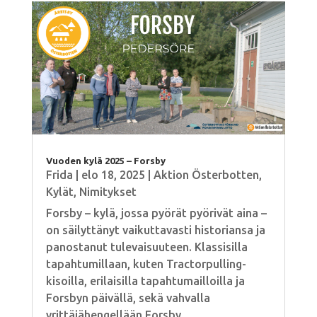
Vuoden kylä 2025 – Forsby
Frida
|
elo 18, 2025
|
Aktion Österbotten
,
Kylät
,
Nimitykset
Forsby – kylä, jossa pyörät pyörivät aina –
on säilyttänyt vaikuttavasti historiansa ja
panostanut tulevaisuuteen. Klassisilla
tapahtumillaan, kuten Tractorpulling-
kisoilla, erilaisilla tapahtumailloilla ja
Forsbyn päivällä, sekä vahvalla
yrittäjähengellään Forsby...