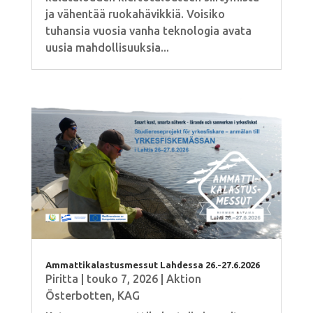
ja vähentää ruokahävikkiä. Voisiko
tuhansia vuosia vanha teknologia avata
uusia mahdollisuuksia...
Ammattikalastusmessut Lahdessa 26.-27.6.2026
Piritta
|
touko 7, 2026
|
Aktion
Österbotten
,
KAG