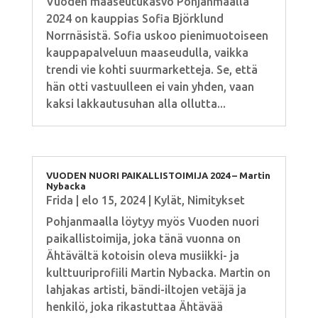
Vuoden maaseutukasvo Pohjanmaalla
2024 on kauppias Sofia Björklund
Norrnäsistä. Sofia uskoo pienimuotoiseen
kauppapalveluun maaseudulla, vaikka
trendi vie kohti suurmarketteja. Se, että
hän otti vastuulleen ei vain yhden, vaan
kaksi lakkautusuhan alla ollutta...
VUODEN NUORI PAIKALLISTOIMIJA 2024 – Martin
Nybacka
Frida
|
elo 15, 2024
|
Kylät
,
Nimitykset
Pohjanmaalla löytyy myös Vuoden nuori
paikallistoimija, joka tänä vuonna on
Ähtävältä kotoisin oleva musiikki- ja
kulttuuriprofiili Martin Nybacka. Martin on
lahjakas artisti, bändi-iltojen vetäjä ja
henkilö, joka rikastuttaa Ähtävää