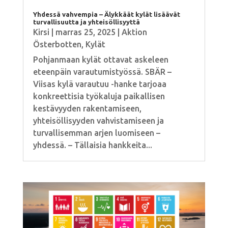
Yhdessä vahvempia – Älykkäät kylät lisäävät
turvallisuutta ja yhteisöllisyyttä
Kirsi
|
marras 25, 2025
|
Aktion
Österbotten
,
Kylät
Pohjanmaan kylät ottavat askeleen
eteenpäin varautumistyössä. SBÄR –
Viisas kylä varautuu -hanke tarjoaa
konkreettisia työkaluja paikallisen
kestävyyden rakentamiseen,
yhteisöllisyyden vahvistamiseen ja
turvallisemman arjen luomiseen –
yhdessä. – Tällaisia hankkeita...