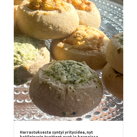
Harrastuksesta syntyi yritysidea, nyt
kotileipurin tuotteet ovat jo kaupoissa