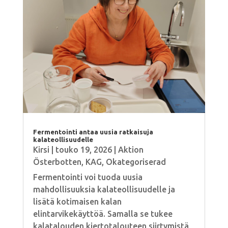
Fermentointi antaa uusia ratkaisuja
kalateollisuudelle
Kirsi
|
touko 19, 2026
|
Aktion
Österbotten
,
KAG
,
Okategoriserad
Fermentointi voi tuoda uusia
mahdollisuuksia kalateollisuudelle ja
lisätä kotimaisen kalan
elintarvikekäyttöä. Samalla se tukee
kalatalouden kiertotalouteen siirtymistä