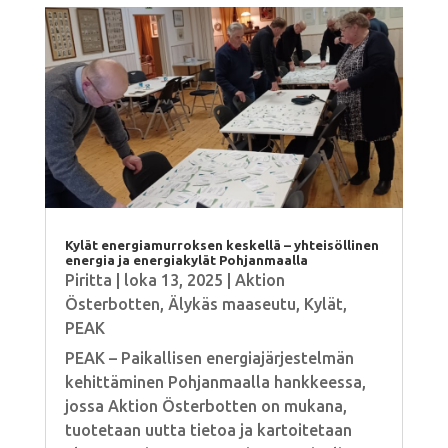
Kylät energiamurroksen keskellä – yhteisöllinen
energia ja energiakylät Pohjanmaalla
Piritta
|
loka 13, 2025
|
Aktion
Österbotten
,
Älykäs maaseutu
,
Kylät
,
PEAK
PEAK – Paikallisen energiajärjestelmän
kehittäminen Pohjanmaalla hankkeessa,
jossa Aktion Österbotten on mukana,
tuotetaan uutta tietoa ja kartoitetaan