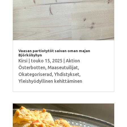
Vaasan partiotytöt saivan oman majan
Björköbyhyn
Kirsi
|
touko 15, 2025
|
Aktion
Österbotten
,
Maaseutuilijat
,
Okategoriserad
,
Yhdistykset
,
Yleishyödyllinen kehittäminen