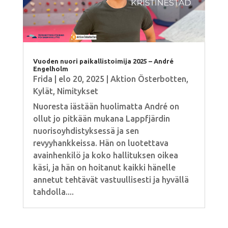
Vuoden nuori paikallistoimija 2025 – André
Engelholm
Frida
|
elo 20, 2025
|
Aktion Österbotten
,
Kylät
,
Nimitykset
Nuoresta iästään huolimatta André on
ollut jo pitkään mukana Lappfjärdin
nuorisoyhdistyksessä ja sen
revyyhankkeissa. Hän on luotettava
avainhenkilö ja koko hallituksen oikea
käsi, ja hän on hoitanut kaikki hänelle
annetut tehtävät vastuullisesti ja hyvällä
tahdolla....