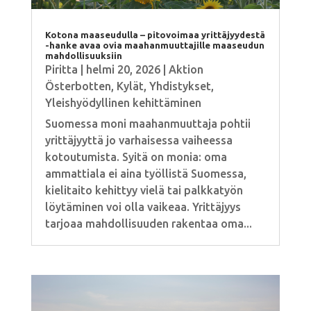
Kotona maaseudulla – pitovoimaa yrittäjyydestä
-hanke avaa ovia maahanmuuttajille maaseudun
mahdollisuuksiin
Piritta
|
helmi 20, 2026
|
Aktion
Österbotten
,
Kylät
,
Yhdistykset
,
Yleishyödyllinen kehittäminen
Suomessa moni maahanmuuttaja pohtii
yrittäjyyttä jo varhaisessa vaiheessa
kotoutumista. Syitä on monia: oma
ammattiala ei aina työllistä Suomessa,
kielitaito kehittyy vielä tai palkkatyön
löytäminen voi olla vaikeaa. Yrittäjyys
tarjoaa mahdollisuuden rakentaa oma...