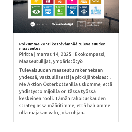
Polkumme kohti kestävämpää tulevaisuuden
maaseutua
Piritta
|
marras 14, 2025
|
Ekokompassi
,
Maaseutuilijat
,
ympäristötyö
Tulevaisuuden maaseutu rakennetaan
yhdessä, vastuullisesti ja pitkäjänteisesti.
Me Aktion Österbottenilla uskomme, että
yhdistystoimijoilla on tässä työssä
keskeinen rooli. Tämän rahoituskauden
strategiassa määritimme, että haluamme
olla majakan valo, joka ohjaa...