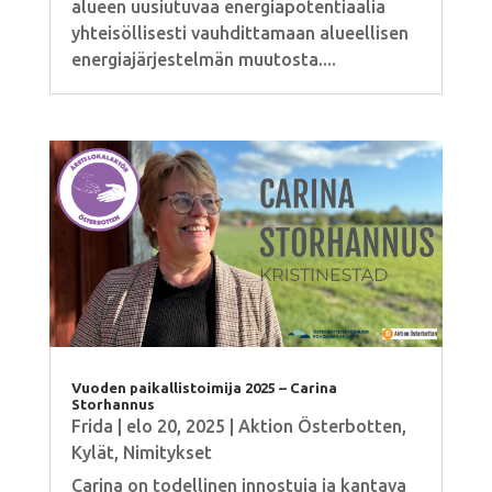
alueen uusiutuvaa energiapotentiaalia
yhteisöllisesti vauhdittamaan alueellisen
energiajärjestelmän muutosta....
Vuoden paikallistoimija 2025 – Carina
Storhannus
Frida
|
elo 20, 2025
|
Aktion Österbotten
,
Kylät
,
Nimitykset
Carina on todellinen innostuja ja kantava