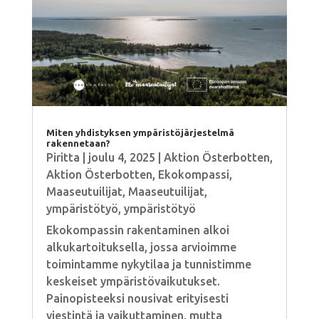
Miten yhdistyksen ympäristöjärjestelmä
rakennetaan?
Piritta
|
joulu 4, 2025
|
Aktion Österbotten
,
Aktion Österbotten
,
Ekokompassi
,
Maaseutuilijat
,
Maaseutuilijat
,
ympäristötyö
,
ympäristötyö
Ekokompassin rakentaminen alkoi
alkukartoituksella, jossa arvioimme
toimintamme nykytilaa ja tunnistimme
keskeiset ympäristövaikutukset.
Painopisteeksi nousivat erityisesti
viestintä ja vaikuttaminen, mutta