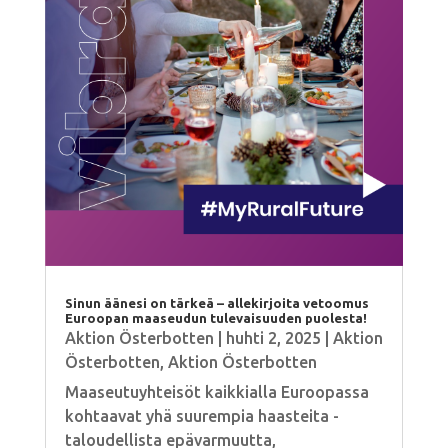
Sinun äänesi on tärkeä – allekirjoita vetoomus
Euroopan maaseudun tulevaisuuden puolesta!
Aktion Österbotten
|
huhti 2, 2025
|
Aktion
Österbotten
,
Aktion Österbotten
Maaseutuyhteisöt kaikkialla Euroopassa
kohtaavat yhä suurempia haasteita -
taloudellista epävarmuutta,