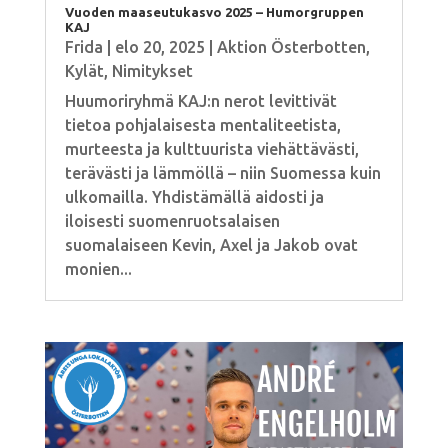
Vuoden maaseutukasvo 2025 – Humorgruppen
KAJ
Frida
|
elo 20, 2025
|
Aktion Österbotten
,
Kylät
,
Nimitykset
Huumoriryhmä KAJ:n nerot levittivät
tietoa pohjalaisesta mentaliteetista,
murteesta ja kulttuurista viehättävästi,
terävästi ja lämmöllä – niin Suomessa kuin
ulkomailla. Yhdistämällä aidosti ja
iloisesti suomenruotsalaisen
suomalaiseen Kevin, Axel ja Jakob ovat
monien...