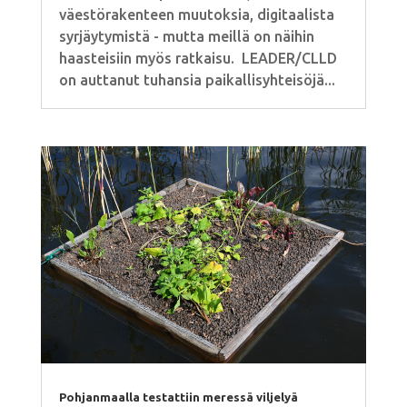
väestörakenteen muutoksia, digitaalista
syrjäytymistä - mutta meillä on näihin
haasteisiin myös ratkaisu. LEADER/CLLD
on auttanut tuhansia paikallisyhteisöjä...
Pohjanmaalla testattiin meressä viljelyä