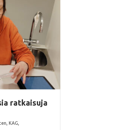
ia ratkaisuja
ten
,
KAG
,