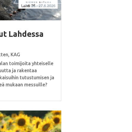
ut Lahdessa
tten
,
KAG
an toimijoita yhteiselle
uutta ja rakentaa
aisuihin tutustumisen ja
teä mukaan messuille?