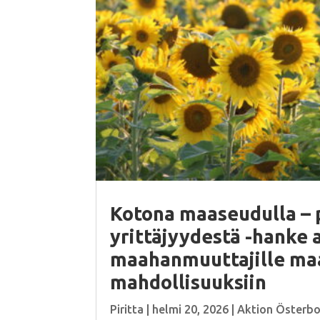
Kotona maaseudulla – 
yrittäjyydestä -hanke 
maahanmuuttajille m
mahdollisuuksiin
Piritta
|
helmi 20, 2026
|
Aktion Österb