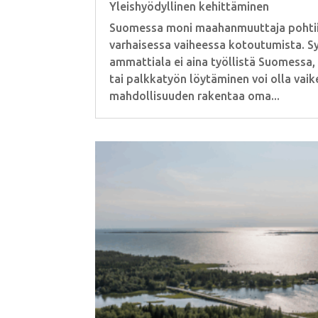
Yleishyödyllinen kehittäminen
Suomessa moni maahanmuuttaja pohtii y
varhaisessa vaiheessa kotoutumista. S
ammattiala ei aina työllistä Suomessa, k
tai palkkatyön löytäminen voi olla vaike
mahdollisuuden rakentaa oma...