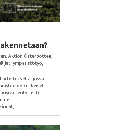
rakennetaan?
ten
,
Aktion Österbotten
,
lijat
,
ympäristötyö
,
artoituksella, jossa
unnistimme keskeiset
usivat erityisesti
timme
nnat,...