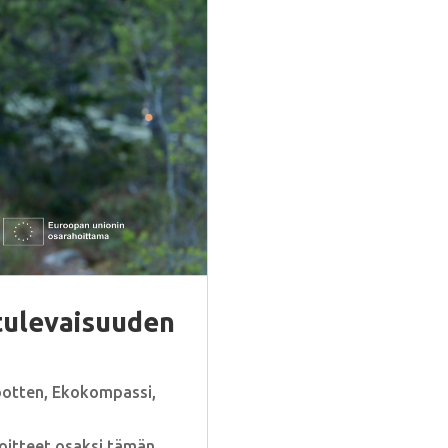
tulevaisuuden
botten
,
Ekokompassi
,
oitteet osaksi tämän