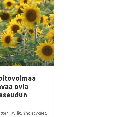
pitovoimaa
avaa ovia
aaseudun
otten
,
Kylät
,
Yhdistykset
,