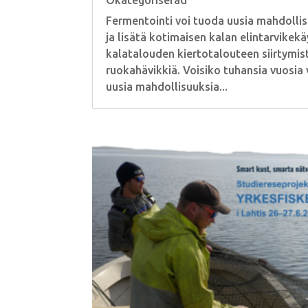
Okategoriserad
Fermentointi voi tuoda uusia mahdollis
ja lisätä kotimaisen kalan elintarvikek
kalatalouden kiertotalouteen siirtymis
ruokahävikkiä. Voisiko tuhansia vuosia
uusia mahdollisuuksia...