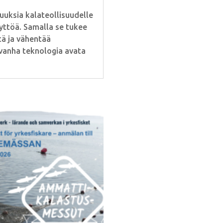
uuksia kalateollisuudelle
äyttöä. Samalla se tukee
tä ja vähentää
 vanha teknologia avata