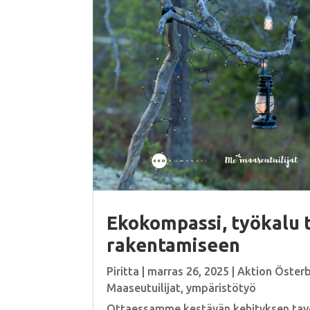
Ekokompassi, työkalu 
rakentamiseen
Piritta
|
marras 26, 2025
|
Aktion Öster
Maaseutuilijat
,
ympäristötyö
Ottaessamme kestävän kehityksen tav