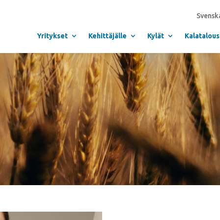
Svensk
Yritykset
Kehittäjälle
Kylät
Kalatalous