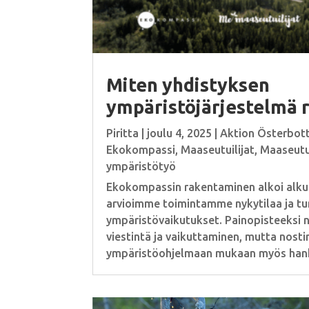
Miten yhdistyksen
ympäristöjärjestelmä 
Piritta
|
joulu 4, 2025
|
Aktion Österbot
Ekokompassi
,
Maaseutuilijat
,
Maaseutui
ympäristötyö
Ekokompassin rakentaminen alkoi alkuk
arvioimme toimintamme nykytilaa ja t
ympäristövaikutukset. Painopisteeksi no
viestintä ja vaikuttaminen, mutta nos
ympäristöohjelmaan mukaan myös hanki