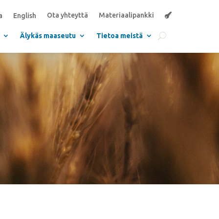
Ota yhteyttä
Materiaalipankki
a
English
Älykäs maaseutu
Tietoa meistä