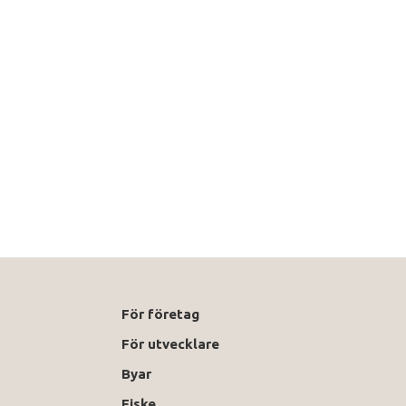
För företag
För utvecklare
Byar
Fiske