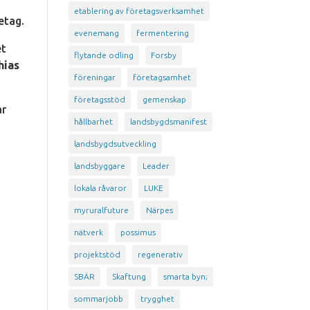
etablering av företagsverksamhet
etag.
evenemang
fermentering
et
flytande odling
Forsby
hias
föreningar
företagsamhet
företagsstöd
gemenskap
ar
hållbarhet
landsbygdsmanifest
landsbygdsutveckling
landsbyggare
Leader
lokala råvaror
LUKE
myruralfuture
Närpes
nätverk
possimus
projektstöd
regenerativ
SBÄR
Skaftung
smarta byn;
sommarjobb
trygghet