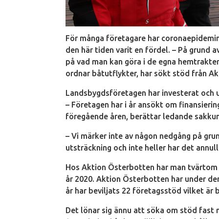
För många företagare har coronaepidemin 
den här tiden varit en fördel. – På grund
på vad man kan göra i de egna hemtrakte
ordnar båtutflykter, har sökt stöd från A
Landsbygdsföretagen har investerat och 
– Företagen har i år ansökt om finansier
föregående åren, berättar ledande sakku
– Vi märker inte av någon nedgång på grun
utsträckning och inte heller har det annul
Hos Aktion Österbotten har man tvärtom s
år 2020. Aktion Österbotten har under den 
år har beviljats 22 företagsstöd vilket är b
Det lönar sig ännu att söka om stöd fast 