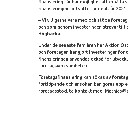
finansiering i år har möjlighet att erhålla
finansieringen fortsätter normalt år 202
– Vi vill gärna vara med och stöda företa
och som genom investeringen strävar till 
Högbacka
.
Under de senaste fem åren har Aktion Öste
och företagen har gjort investeringar för c
finansieringen användas också för utvec
företagsverksamheten.
Företagsfinansiering kan sökas av företa
fortlöpande och ansökan kan göras upp ele
företagsstöd, ta kontakt med: Mathias@akt