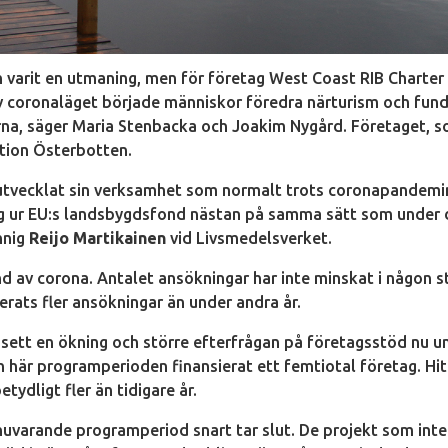
varit en utmaning, men för företag West Coast RIB Charter
 av coronaläget började människor föredra närturism och fun
rna, säger Maria Stenbacka och Joakim Nygård. Företaget, 
ktion Österbotten.
utvecklat sin verksamhet som normalt trots coronapandemi
ing ur EU:s landsbygdsfond nästan på samma sätt som under 
nnig
Reijo Martikainen
vid Livsmedelsverket.
d av corona. Antalet ansökningar har inte minskat i någon s
lerats fler ansökningar än under andra år.
ett en ökning och större efterfrågan på företagsstöd nu u
här programperioden finansierat ett femtiotal företag. Hitti
etydligt fler än tidigare år.
nuvarande programperiod snart tar slut. De projekt som inte