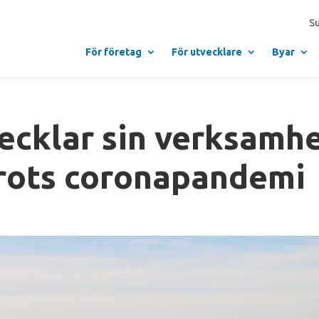
S
För företag
För utvecklare
Byar
ecklar sin verksamh
rots coronapandemi