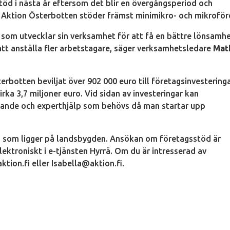
 stöd i nästa år eftersom det blir en övergångsperiod och
1. Aktion Österbotten stöder främst minimikro- och mikroför
g som utvecklar sin verksamhet för att få en bättre lönsamh
att anställa fler arbetstagare, säger verksamhetsledare
Mat
rbotten beviljat över 902 000 euro till företagsinvestering
irka 3,7 miljoner euro. Vid sidan av investeringar kan
klande och experthjälp som behövs då man startar upp
g som ligger på landsbygden. Ansökan om företagsstöd är
ktroniskt i e-tjänsten Hyrrä. Om du är intresserad av
ion.fi eller Isabella@aktion.fi.