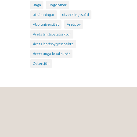
unga
ungdomar
utnämningar
utvecklingsstöd
Åbo universitet
Årets by
Årets landsbygdsaktör
Årets landsbygdsansikte
Årets unga lokal aktör
Östersjön