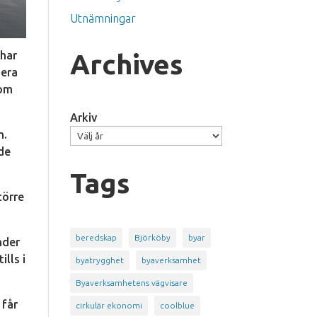
Utnämningar
Archives
 har
dera
som
Arkiv
n.
de
Tags
törre
beredskap
Björköby
byar
nder
lls i
byatrygghet
byaverksamhet
Byaverksamhetens vägvisare
 får
cirkulär ekonomi
coolblue