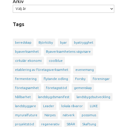
Arkiv
Tags
beredskap
Björköby
byar
byatrygghet
byaverksamhet
Byaverksamhetens vägvisare
cirkulär ekonomi
coolblue
etablering av företagsverksamhet
evenemang
fermentering
flytande odling
Forsby
föreningar
företagsamhet
företagsstöd
gemenskap
hållbarhet
landsbygdsmanifest
landsbygdsutveckling
landsbyggare
Leader
lokala råvaror
LUKE
myruralfuture
Närpes
nätverk
possimus
projektstöd
regenerativ
SBÄR
Skaftung