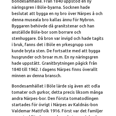
bondesamhälle. Från 1840 uppstod en ny
näringsgren i Böle-byarna. Socknen hade
beslutat att bygga en ny bro över Närpes å och
denna museala bro kallas ännu för Nybron.
Byggaren behövde då granitstenar och han
anställde Böle-bor som borrare och
stenhuggare. Då bron var invigd och hade tagits
i bruk, fanns det i Böle en yrkesgrupp som
kunde bryta sten. De fortsatte med att bygga
husgrunder och broar m.m. En ny näringsgren
hade uppstått. Granitbrytningen pågick från
1840 till 1962. I dagens Närpes finns överallt
minnen av denna bransch.
Bondesamhället i Böle lärde sig även att odla
tomater och gurkor, detta precis liksom många
andra Närpes-bor. Den första tomatodlingen
startades för övrigt i Närpes av Kaldnäs-bon
Valdemar Mattfolk 1916. Först var det familjer