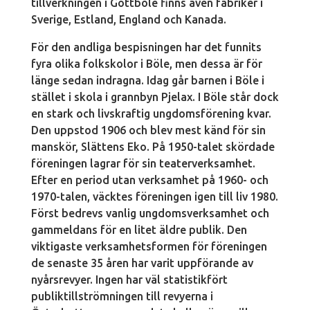
tillverkningen i Gottböle finns även fabriker i
Sverige, Estland, England och Kanada.
För den andliga bespisningen har det funnits
fyra olika folkskolor i Böle, men dessa är för
länge sedan indragna. Idag går barnen i Böle i
stället i skola i grannbyn Pjelax. I Böle står dock
en stark och livskraftig ungdomsförening kvar.
Den uppstod 1906 och blev mest känd för sin
manskör, Slättens Eko. På 1950-talet skördade
föreningen lagrar för sin teaterverksamhet.
Efter en period utan verksamhet på 1960- och
1970-talen, väcktes föreningen igen till liv 1980.
Först bedrevs vanlig ungdomsverksamhet och
gammeldans för en litet äldre publik. Den
viktigaste verksamhetsformen för föreningen
de senaste 35 åren har varit uppförande av
nyårsrevyer. Ingen har väl statistikfört
publiktillströmningen till revyerna i