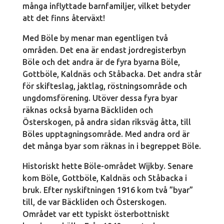
många inflyttade barnfamiljer, vilket betyder
att det finns återväxt!
Med Böle by menar man egentligen två
områden. Det ena är endast jordregisterbyn
Böle och det andra är de fyra byarna Böle,
Gottböle, Kaldnäs och Ståbacka. Det andra står
för skifteslag, jaktlag, röstningsområde och
ungdomsförening. Utöver dessa fyra byar
räknas också byarna Bäckliden och
Österskogen, på andra sidan riksväg åtta, till
Böles upptagningsområde. Med andra ord är
det många byar som räknas in i begreppet Böle.
Historiskt hette Böle-området Wijkby. Senare
kom Böle, Gottböle, Kaldnäs och Ståbacka i
bruk. Efter nyskiftningen 1916 kom två ”byar”
till, de var Bäckliden och Österskogen.
Området var ett typiskt österbottniskt