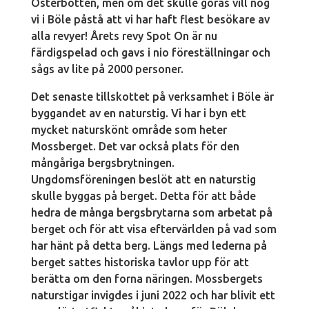
Österbotten, men om det skulle göras vill nog
vi i Böle påstå att vi har haft flest besökare av
alla revyer! Årets revy Spot On är nu
färdigspelad och gavs i nio föreställningar och
sågs av lite på 2000 personer.
Det senaste tillskottet på verksamhet i Böle är
byggandet av en naturstig. Vi har i byn ett
mycket naturskönt område som heter
Mossberget. Det var också plats för den
mångåriga bergsbrytningen.
Ungdomsföreningen beslöt att en naturstig
skulle byggas på berget. Detta för att både
hedra de många bergsbrytarna som arbetat på
berget och för att visa eftervärlden på vad som
har hänt på detta berg. Längs med lederna på
berget sattes historiska tavlor upp för att
berätta om den forna näringen. Mossbergets
naturstigar invigdes i juni 2022 och har blivit ett