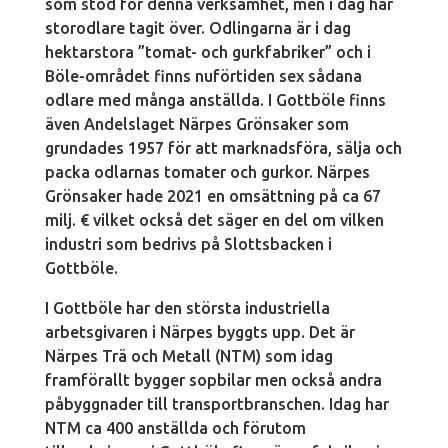
som stod för denna verksamhet, men i dag har
storodlare tagit över. Odlingarna är i dag
hektarstora ”tomat- och gurkfabriker” och i
Böle-området finns nuförtiden sex sådana
odlare med många anställda. I Gottböle finns
även Andelslaget Närpes Grönsaker som
grundades 1957 för att marknadsföra, sälja och
packa odlarnas tomater och gurkor. Närpes
Grönsaker hade 2021 en omsättning på ca 67
milj. € vilket också det säger en del om vilken
industri som bedrivs på Slottsbacken i
Gottböle.
I Gottböle har den största industriella
arbetsgivaren i Närpes byggts upp. Det är
Närpes Trä och Metall (NTM) som idag
framförallt bygger sopbilar men också andra
påbyggnader till transportbranschen. Idag har
NTM ca 400 anställda och förutom