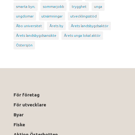
smarta byn;
sommarjobb
trygghet
unga
ungdomar
utnämningar
utvecklingsstöd
Åbo universitet
Årets by
Årets landsbygdsaktör
Årets landsbygdsansikte
Årets unga lokal aktör
Östersjön
För företag
För utvecklare
Byar
Fiske
Aktion Österbotten