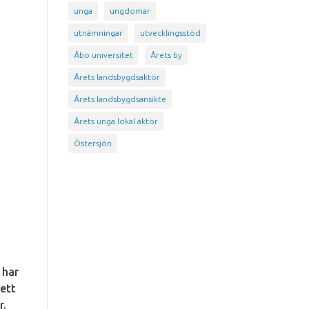
unga
ungdomar
utnämningar
utvecklingsstöd
Åbo universitet
Årets by
Årets landsbygdsaktör
Årets landsbygdsansikte
Årets unga lokal aktör
Östersjön
 har
 ett
r.