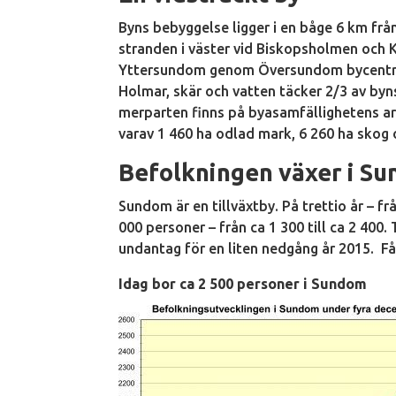
Byns bebyggelse ligger i en båge 6 km fr
stranden i väster vid Biskopsholmen och K
Yttersundom genom Översundom bycentrum 
Holmar, skär och vatten täcker 2/3 av byn
merparten finns på byasamfällighetens arr
varav 1 460 ha odlad mark, 6 260 ha skog 
Befolkningen växer i S
Sundom är en tillväxtby. På trettio år – fr
000 personer – från ca 1 300 till ca 2 400.
undantag för en liten nedgång år 2015. Få
Idag bor ca 2 500 personer i Sundom