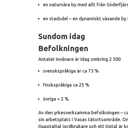
en naturnära by med allt från Söderfjär
en stadsdel – en dynamiskt växande by 
Sundom idag
Befolkningen
Antalet invånare är idag omkring 2 500
svenskspråkiga är ca 73 %
finskspråkiga ca 25 %
övriga < 2 %
Av den yrkesverksamma befolkningen – ca 
sin arbetsplats i Vasas tätortsområde. Om
tjugotaltal jordbrukare och ett tiotal är k