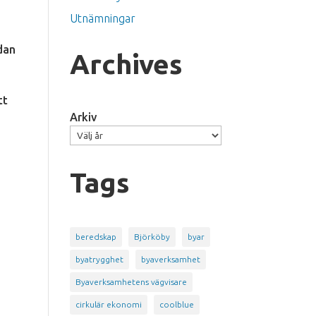
Utnämningar
edan
Archives
tt
Arkiv
Tags
beredskap
Björköby
byar
byatrygghet
byaverksamhet
Byaverksamhetens vägvisare
cirkulär ekonomi
coolblue