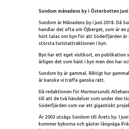
Sundom månadens by i Österbotten juni
Sundom är Månadens by i juni 2018. Då Su
handlar det ofta om Öjberget, som är en
hört talas om byn för att Söderfjärden är
största turistattraktionen i byn.
Byn har ett eget visitkort, en publikat
årligen det som hänt i byn men den har oc
Sundom by är gammal. Riktigt hur gammal v
år kanske vi träffa ganska rätt.
Då redaktionen för Murmursunds Allehand
till att de två händelser som under den t
Söderfjärden som var ett gigantiskt proje
År 2003 utsågs Sundom till Årets by. I ju
kommer byborna och gäster långväga ifrån 