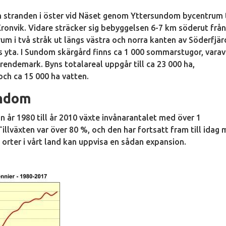
ån stranden i öster vid Näset genom Yttersundom bycentrum t
ronvik. Vidare sträcker sig bebyggelsen 6-7 km söderut frå
i två stråk ut längs västra och norra kanten av Söderfjär
s yta. I Sundom skärgård finns ca 1 000 sommarstugor, varav
endemark. Byns totalareal uppgår till ca 23 000 ha,
och ca 15 000 ha vatten.
undom
ån år 1980 till år 2010 växte invånarantalet med över 1
 Tillväxten var över 80 %, och den har fortsatt fram till idag
 orter i vårt land kan uppvisa en sådan expansion.