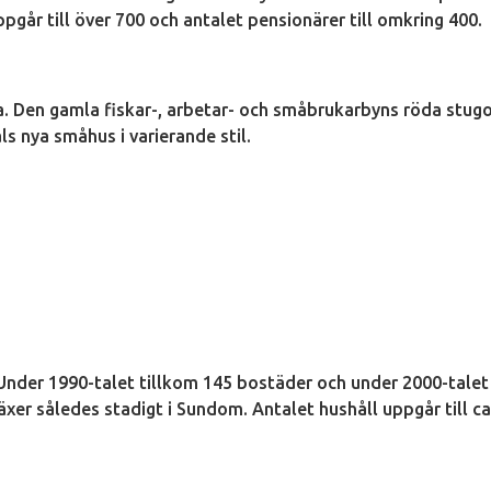
år till över 700 och antalet pensionärer till omkring 400.
. Den gamla fiskar-, arbetar- och småbrukarbyns röda stug
s nya småhus i varierande stil.
Under 1990-talet tillkom 145 bostäder och under 2000-talet
xer således stadigt i Sundom. Antalet hushåll uppgår till ca