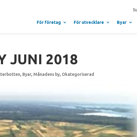
S
För företag
För utvecklare
Byar
 JUNI 2018
sterbotten
,
Byar
,
Månadens by
,
Okategoriserad