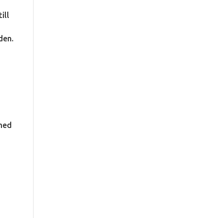
ill
n
den.
 med