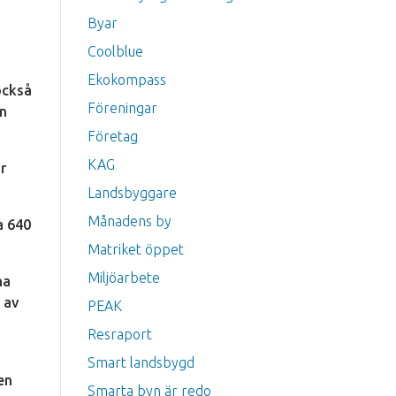
Byar
Coolblue
Ekokompass
också
Föreningar
en
Företag
KAG
r
Landsbyggare
Månadens by
a 640
Matriket öppet
Miljöarbete
na
 av
PEAK
Resraport
Smart landsbygd
en
Smarta byn är redo