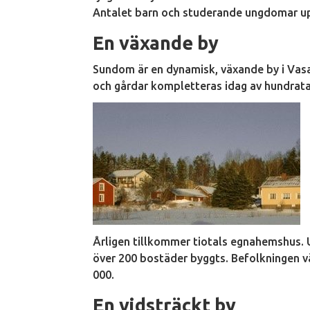
Antalet barn och studerande ungdomar uppg
En växande by
Sundom är en dynamisk, växande by i Vasa
och gårdar kompletteras idag av hundratal
Årligen tillkommer tiotals egnahemshus. 
över 200 bostäder byggts. Befolkningen vä
000.
En
vidsträckt
by