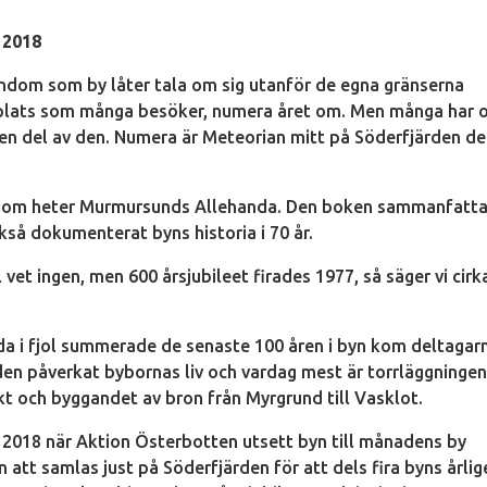
 2018
ndom som by låter tala om sig utanför de egna gränserna
 plats som många besöker, numera året om. Men många har 
 en del av den. Numera är Meteorian mitt på Söderfjärden d
ion som heter Murmursunds Allehanda. Den boken sammanfatta
kså dokumenterat byns historia i 70 år.
et ingen, men 600 årsjubileet firades 1977, så säger vi cirk
a i fjol summerade de senaste 100 åren i byn kom deltagar
iden påverkat bybornas liv och vardag mest är torrläggningen
kt och byggandet av bron från Myrgrund till Vasklot.
ni 2018 när Aktion Österbotten utsett byn till månadens by
att samlas just på Söderfjärden för att dels fira byns årlig