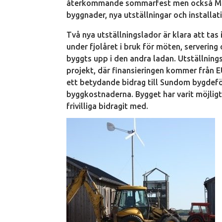
återkommande sommarfest men också Mete
byggnader, nya utställningar och installat
Två nya utställningslador är klara att ta
under fjolåret i bruk för möten, servering
byggts upp i den andra ladan. Utställnin
projekt, där finansieringen kommer från 
ett betydande bidrag till Sundom bygdefö
byggkostnaderna. Bygget har varit möjlig
frivilliga bidragit med.