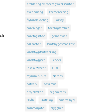
etablering av företagsverksamhet
evenemang
fermentering
flytande odling
Forsby
föreningar
företagsamhet
och
företagsstöd
gemenskap
hållbarhet
landsbygdsmanifest
landsbygdsutveckling
landsbyggare
Leader
lokala råvaror
LUKE
myruralfuture
Närpes
nätverk
possimus
projektstöd
regenerativ
SBÄR
Skaftung
smarta byn;
sommarjobb
trygghet