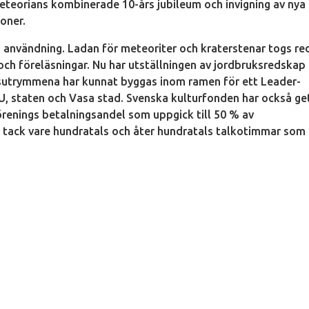
orians kombinerade 10-års jubileum och invigning av nya
ioner.
s i användning. Ladan för meteoriter och kraterstenar togs r
 och föreläsningar. Nu har utställningen av jordbruksredskap
gsutrymmena har kunnat byggas inom ramen för ett Leader-
EU, staten och Vasa stad. Svenska kulturfonden har också ge
renings betalningsandel som uppgick till 50 % av
t tack vare hundratals och åter hundratals talkotimmar som