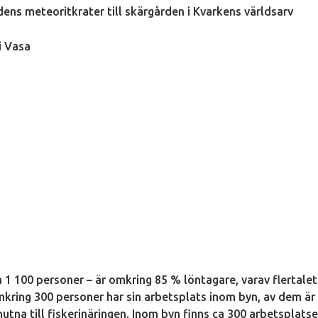
dens meteoritkrater till skärgården i Kvarkens världsarv
i Vasa
1 100 personer – är omkring 85 % löntagare, varav flertalet
kring 300 personer har sin arbetsplats inom byn, av dem är
nutna till fiskerinäringen. Inom byn finns ca 300 arbetsplatse