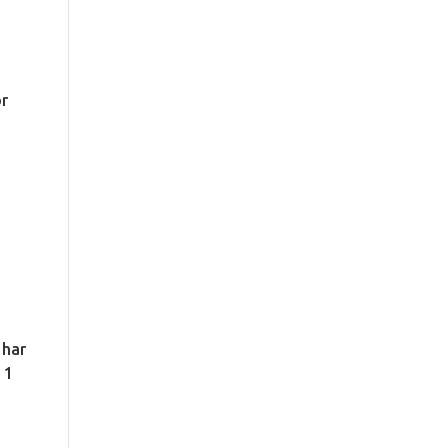
or
 har
 1