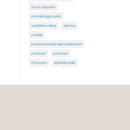
Turun yliopisto
utvecklingsprojekt
uudistava viljely
valmius
yrittäjä
yritystoiminnan käynnistäminen
yritystuki
yritystuki
Östersjön
älykkäät kylät