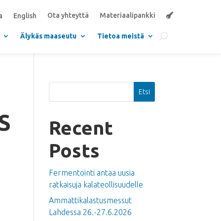
Ota yhteyttä
Materiaalipankki
a
English
Älykäs maaseutu
Tietoa meistä
Etsi
S
Recent
Posts
Fermentointi antaa uusia
ratkaisuja kalateollisuudelle
Ammattikalastusmessut
Lahdessa 26.-27.6.2026