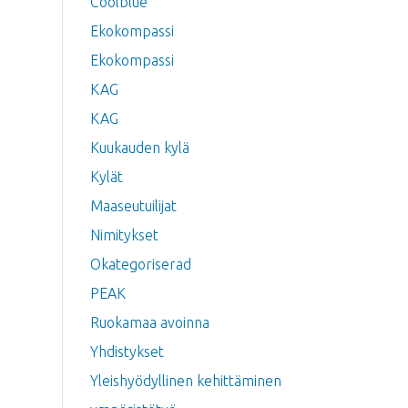
Coolblue
Ekokompassi
Ekokompassi
KAG
KAG
Kuukauden kylä
Kylät
Maaseutuilijat
Nimitykset
Okategoriserad
PEAK
Ruokamaa avoinna
Yhdistykset
Yleishyödyllinen kehittäminen