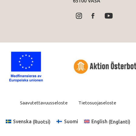
65100 VASA
Saavutettavuusseloste
Tietosuojaseloste
Svenska
(
Ruotsi
)
Suomi
English
(
Englanti
)