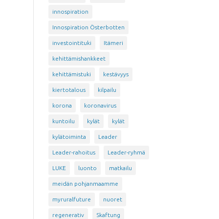
innospiration
Innospiration Österbotten
investointituki
Itämeri
kehittämishankkeet
kehittämistuki
kestävyys
kiertotalous
kilpailu
korona
koronavirus
kuntoilu
kylät
kylät
kylätoiminta
Leader
Leader-rahoitus
Leader-ryhmä
LUKE
luonto
matkailu
meidän pohjanmaamme
myruralfuture
nuoret
regenerativ
Skaftung