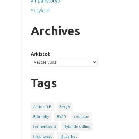
ympäristötyö
Yritykset
Archives
Arkistot
Tags
Aktion R.F.
Bergö
Björköby
BYAR
coolblue
fermentointi
flytande odling
friskinwest
hållbarhet