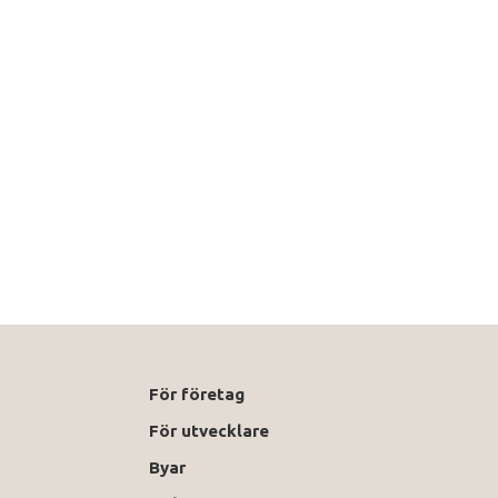
För företag
För utvecklare
Byar