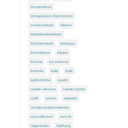
innospiration
Innospiration Österbotten
investointituki
Itämeri
kehittämishankkeet
kehittämistuki
kestävyys
kiertotalous
kilpailu
korona
koronavirus
kuntoilu
kylät
kylät
kylätoiminta
Leader
Leader-rahoitus
Leader-ryhmä
LUKE
luonto
matkailu
meidän pohjanmaamme
myruralfuture
nuoret
regenerativ
Skaftung