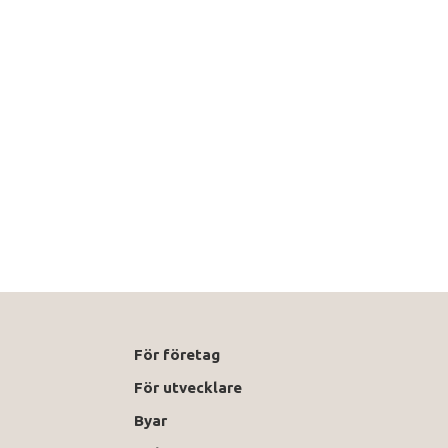
För företag
För utvecklare
Byar