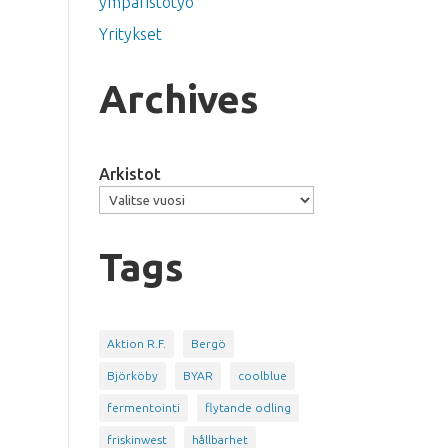
ympäristötyö
Yritykset
Archives
Arkistot
Tags
Aktion R.F.
Bergö
Björköby
BYAR
coolblue
fermentointi
flytande odling
friskinwest
hållbarhet