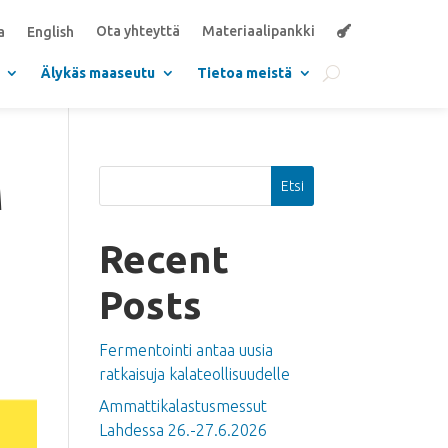
Ota yhteyttä
Materiaalipankki
a
English
Älykäs maaseutu
Tietoa meistä
M
Etsi
Recent
Posts
Fermentointi antaa uusia
ratkaisuja kalateollisuudelle
Ammattikalastusmessut
Lahdessa 26.-27.6.2026