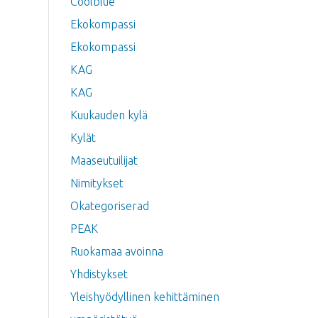
Coolblue
Ekokompassi
Ekokompassi
KAG
KAG
Kuukauden kylä
Kylät
Maaseutuilijat
Nimitykset
Okategoriserad
PEAK
Ruokamaa avoinna
Yhdistykset
Yleishyödyllinen kehittäminen