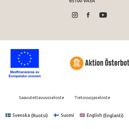
65100 VASA
Saavutettavuusseloste
Tietosuojaseloste
Svenska
(
Ruotsi
)
Suomi
English
(
Englanti
)