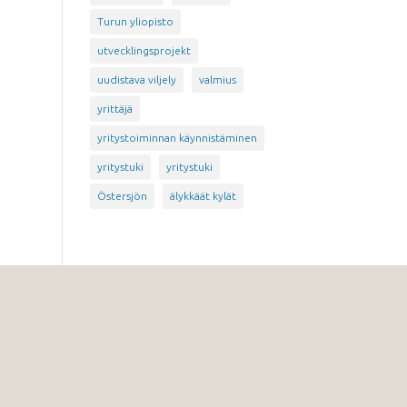
Turun yliopisto
utvecklingsprojekt
uudistava viljely
valmius
yrittäjä
yritystoiminnan käynnistäminen
yritystuki
yritystuki
Östersjön
älykkäät kylät